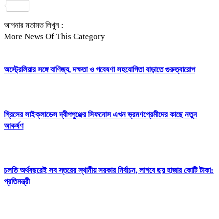
Share
আপনার মতামত লিখুন :
More News Of This Category
অস্ট্রেলিয়ার সঙ্গে বাণিজ্য, দক্ষতা ও গবেষণা সহযোগিতা বাড়াতে গুরুত্বারোপ
গ্রিসের সাইক্লাডেস দ্বীপপুঞ্জের সিফনোস এখন ভ্রমণপ্রেমীদের কাছে নতুন
আকর্ষণ
চলতি অর্থবছরেই সব স্তরের স্থানীয় সরকার নির্বাচন, লাগবে ছয় হাজার কোটি টাকা:
প্রতিমন্ত্রী