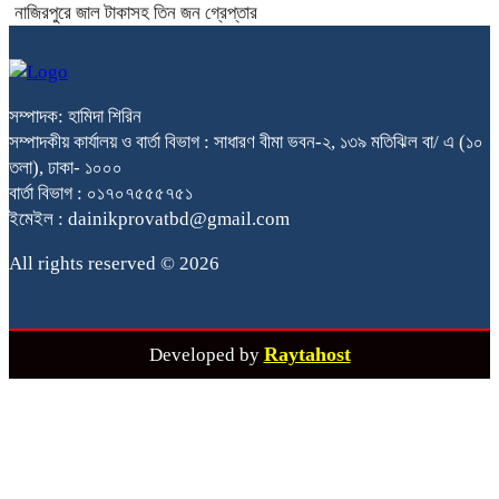
নাজিরপুরে জাল টাকাসহ তিন জন গ্রেপ্তার
সম্পাদক: হামিদা শিরিন
সম্পাদকীয় কার্যালয় ও বার্তা বিভাগ : সাধারণ বীমা ভবন-২, ১৩৯ মতিঝিল বা/ এ (১০
তলা), ঢাকা- ১০০০
বার্তা বিভাগ : ০১৭০৭৫৫৫৭৫১
ইমেইল : dainikprovatbd@gmail.com
All rights reserved © 2026
Raytahost
Developed by