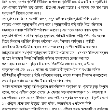
তিনি বলেন, দেশের প্রতিটি ইউনিয়ন ও শহরের প্রতিটি ওয়ার্ডে একটি করে প্রাইমারি
হেলথকেয়ার ইউনিট গড়ে তোলার পরিকল্পনা নেওয়া হয়েছে। এ লক্ষ্যে এক লাখ নতুন
স্বাস্থ্যকর্মী নিয়োগ দেওয়া হবে।
স্বাস্থ্যবিষয়ক বিশেষ সহকারী বলেন, নতুন এই ব্যবস্থায় প্রতিটি পরিবার মাসে
অন্তত একবার স্বাস্থ্যকর্মীর সেবা পাবে। স্বাস্থ্যকর্মীরা বাড়ি বাড়ি গিয়ে পরিবারের
সদস্যদের স্বাস্থ্য পরিস্থিতি পর্যবেক্ষণ করবেন। এর মধ্যে থাকবে ব্লাড সুগার ও
রক্তচাপ পরীক্ষা, মানসিক স্বাস্থ্য মূল্যায়ন, গর্ভবতী নারীদের কাউন্সেলিং, পাঁচ বছরের
নিচের শিশুদের শারীরিক বিকাশ পর্যবেক্ষণ এবং টিকাদান কার্যক্রম। প্রতিটি
নাগরিককে ইলেকট্রনিক হেলথ কার্ড দেওয়া হবে। রোগীর শারীরিক অবস্থার
ভিত্তিতে তাকে সংশ্লিষ্ট স্বাস্থ্যসেবা ইউনিটে পাঠানো হবে। সেখানে চিকিৎসা সম্ভব
না হলে উপজেলা কিংবা টারশিয়ারি পর্যায়ের হাসপাতালে রেফার করা হবে।
দেশে হামের সংক্রমণ বৃদ্ধির বিষয়ে ড. জিয়াউদ্দিন হায়দার বলেন, অতীতের
অব্যবস্থাপনা এবং ২০২০ সালের পর হামবিরোধী ক্যাম্পেইন না হওয়ায় বর্তমান
পরিস্থিতির সৃষ্টি হয়েছে। তিনি অভিযোগ করেন, আগের সরকার টিকাদান কভারেজের
তথ্য বিকৃত করায় অনেক শিশু টিকার বাইরে থেকে গেছে।
সংবাদ সম্মেলনে স্বাস্থ্য অধিদপ্তরের মহাপরিচালক অধ্যাপক ড. প্রভাত চন্দ্র বিশ্বাস
বলেন, গত ৫ এপ্রিল থেকে দেশের ১৮ জেলার উচ্চ সংক্রমণপ্রবণ ৩০ উপজেলা ও
১৩ পৌরসভায় হাম-রুবেলা টিকাদান ক্যাম্পেইনের প্রথম ধাপ শুরু হয়। দ্বিতীয় ধাপে
১২ এপ্রিল থেকে ঢাকা উত্তর, ঢাকা দক্ষিণ, ময়মনসিংহ ও বরিশাল সিটি
করপোরেশনে কার্যক্রম পরিচালিত হয়। পরে ২০ এপ্রিল থেকে দেশব্যাপী এ কার্যক্রম