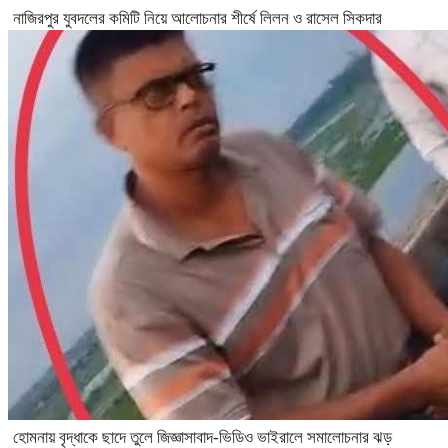
নাজিরপুর যুবদলের কমিটি নিয়ে আলোচনার শীর্ষে লিলন ও রাসেল সিকদার
হোমনায় বৃদ্ধাকে ছাদে তুলে জিজ্ঞাসাবাদ-ভিডিও ভাইরালে সমালোচনার ঝড়