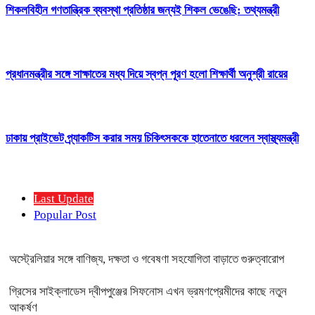
শিকলবিহীন গণতান্ত্রিক ব্যবস্থা প্রতিষ্ঠার জন্যই শিকল ভেঙেছি: তথ্যমন্ত্রী
প্রধানমন্ত্রীর সঙ্গে সাক্ষাতের মধ্য দিয়ে স্বপ্ন পূরণ হলো শিক্ষার্থী অনুশ্রী রায়ের
ঢাকায় প্রাইভেট প্র্যাকটিস করার সময় চিকিৎসককে হাতেনাতে ধরলেন স্বাস্থ্যমন্ত্রী
Last Update
Popular Post
অস্ট্রেলিয়ার সঙ্গে বাণিজ্য, দক্ষতা ও গবেষণা সহযোগিতা বাড়াতে গুরুত্বারোপ
গ্রিসের সাইক্লাডেস দ্বীপপুঞ্জের সিফনোস এখন ভ্রমণপ্রেমীদের কাছে নতুন
আকর্ষণ