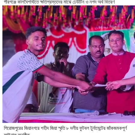
পীরগঞ্জে কালবৈশাখীতে ক্ষতিগ্রস্তদের মাঝে ঢেউটিন ও নগদ অর্থ বিতরণ
পিরোজপুরের জিয়ানগরে শহীদ জিয়া স্মৃতি ৮ দলীয় ফুটবল টুর্নামেন্টের জাঁকজমকপূর্ণ