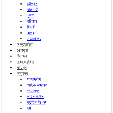
চট্টগ্রাম
রাজশাহী
খুলনা
বরিশাল
সিলেট
রংপুর
ময়মনসিংহ
আন্তর্জাতিক
খেলাধুলা
বিনোদন
তথ্যপ্রযুক্তি
সাহিত্য
অন্যান্য
সম্পাদকীয়
আইন-আদালত
গণমাধ্যম
লাইফস্টাইল
ক্রাইম রিপোর্ট
ধর্ম