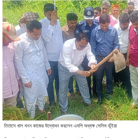
তিতাসে খাল খনন কাজের উদ্বোধন করলেন এমপি অধ্যক্ষ সেলিম ভূঁইয়া