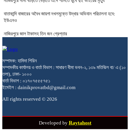
নাজিরপুরে নানা বাড়িতে বেড়াতে এসে পানিতে ডুবে দুই ভাইয়ের মৃত্যু
বাতাকান্দি বাজারের অবৈধ জায়গা দখলমুক্তে উদ্ধার অভিযান পরিচালনা হবে:
ইউএনও
নাজিরপুরে জাল টাকাসহ তিন জন গ্রেপ্তার
সম্পাদক: হামিদা শিরিন
সম্পাদকীয় কার্যালয় ও বার্তা বিভাগ : সাধারণ বীমা ভবন-২, ১৩৯ মতিঝিল বা/ এ (১০
তলা), ঢাকা- ১০০০
বার্তা বিভাগ : ০১৭০৭৫৫৫৭৫১
ইমেইল : dainikprovatbd@gmail.com
All rights reserved © 2026
Raytahost
Developed by