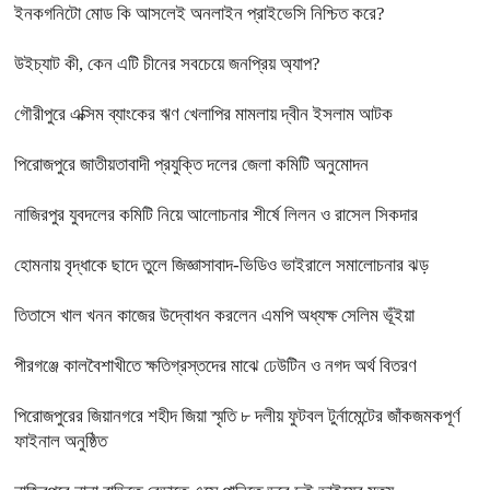
ইনকগনিটো মোড কি আসলেই অনলাইন প্রাইভেসি নিশ্চিত করে?
উইচ্যাট কী, কেন এটি চীনের সবচেয়ে জনপ্রিয় অ্যাপ?
গৌরীপুরে এক্সিম ব্যাংকের ঋণ খেলাপির মামলায় দ্বীন ইসলাম আটক
পিরোজপুরে জাতীয়তাবাদী প্রযুক্তি দলের জেলা কমিটি অনুমোদন
নাজিরপুর যুবদলের কমিটি নিয়ে আলোচনার শীর্ষে লিলন ও রাসেল সিকদার
হোমনায় বৃদ্ধাকে ছাদে তুলে জিজ্ঞাসাবাদ-ভিডিও ভাইরালে সমালোচনার ঝড়
তিতাসে খাল খনন কাজের উদ্বোধন করলেন এমপি অধ্যক্ষ সেলিম ভূঁইয়া
পীরগঞ্জে কালবৈশাখীতে ক্ষতিগ্রস্তদের মাঝে ঢেউটিন ও নগদ অর্থ বিতরণ
পিরোজপুরের জিয়ানগরে শহীদ জিয়া স্মৃতি ৮ দলীয় ফুটবল টুর্নামেন্টের জাঁকজমকপূর্ণ
ফাইনাল অনুষ্ঠিত