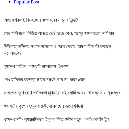
Popular Post
মির্জা ফখরুলই কি হচ্ছেন বঙ্গভবনের নতুন বাসিন্দা?
শেখ হাসিনাকে ফিরিয়ে আনতে দেরি হচ্ছে কেন, প্রশ্ন জামায়াতের আমিরের
দিল্লিতে হাসিনার সংবাদ সম্মেলন ও দেশে ফেরার ঘোষণা নিয়ে কী বলছেন
বিশ্লেষকেরা
চ্যানেল আইয়ে ‘আমরাই বাংলাদেশ’ টকশো
শেখ হাসিনার বক্তব্য ভারত সমর্থন করে না: জয়সওয়াল
সংঘাতের মুখে যৌথ প্রতিরক্ষা চুক্তিতে সই সৌদি আরব, পাকিস্তান ও তুরস্কের
গুজরাটের কূপে রহস্যময় ঢেউ, যা বলছেন ভূতত্ত্ববিদরা
ওপেনএআই-অ্যান্থ্রপিককে টক্কর দিতে মেটার নতুন এআই কোডিং টুল