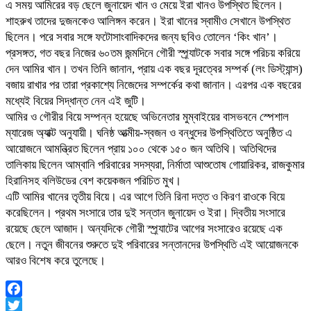
এ সময় আমিরের বড় ছেলে জুনায়েদ খান ও মেয়ে ইরা খানও উপস্থিত ছিলেন।
শাহরুখ তাদের দুজনকেও আলিঙ্গন করেন। ইরা খানের স্বামীও সেখানে উপস্থিত
ছিলেন। পরে সবার সঙ্গে ফটোসাংবাদিকদের জন্য ছবিও তোলেন ‘কিং খান’।
প্রসঙ্গত, গত বছর নিজের ৬০তম জন্মদিনে গৌরী স্প্র্যাটকে সবার সঙ্গে পরিচয় করিয়ে
দেন আমির খান। তখন তিনি জানান, প্রায় এক বছর দূরত্বের সম্পর্ক (লং ডিস্ট্যান্স)
বজায় রাখার পর তারা প্রকাশ্যে নিজেদের সম্পর্কের কথা জানান। এরপর এক বছরের
মধ্যেই বিয়ের সিদ্ধান্ত নেন এই জুটি।
আমির ও গৌরীর বিয়ে সম্পন্ন হয়েছে অভিনেতার মুম্বাইয়ের বাসভবনে স্পেশাল
ম্যারেজ অ্যাক্ট অনুযায়ী। ঘনিষ্ঠ আত্মীয়-স্বজন ও বন্ধুদের উপস্থিতিতে অনুষ্ঠিত এ
আয়োজনে আমন্ত্রিত ছিলেন প্রায় ১০০ থেকে ১৫০ জন অতিথি। অতিথিদের
তালিকায় ছিলেন আম্বানি পরিবারের সদস্যরা, নির্মাতা আশুতোষ গোয়ারিকর, রাজকুমার
হিরানিসহ বলিউডের বেশ কয়েকজন পরিচিত মুখ।
এটি আমির খানের তৃতীয় বিয়ে। এর আগে তিনি রিনা দত্ত ও কিরণ রাওকে বিয়ে
করেছিলেন। প্রথম সংসারে তার দুই সন্তান জুনায়েদ ও ইরা। দ্বিতীয় সংসারে
রয়েছে ছেলে আজাদ। অন্যদিকে গৌরী স্প্র্যাটের আগের সংসারেও রয়েছে এক
ছেলে। নতুন জীবনের শুরুতে দুই পরিবারের সন্তানদের উপস্থিতি এই আয়োজনকে
আরও বিশেষ করে তুলেছে।
Facebook