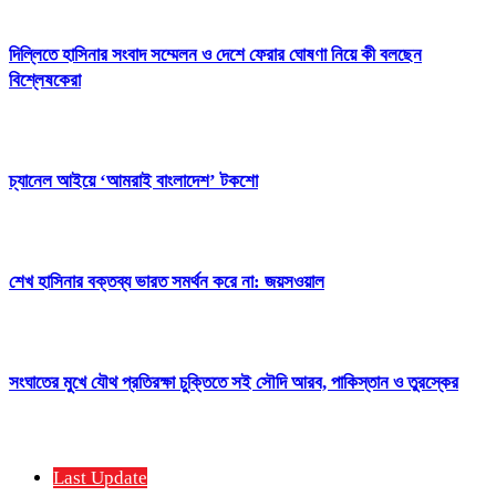
দিল্লিতে হাসিনার সংবাদ সম্মেলন ও দেশে ফেরার ঘোষণা নিয়ে কী বলছেন
বিশ্লেষকেরা
চ্যানেল আইয়ে ‘আমরাই বাংলাদেশ’ টকশো
শেখ হাসিনার বক্তব্য ভারত সমর্থন করে না: জয়সওয়াল
সংঘাতের মুখে যৌথ প্রতিরক্ষা চুক্তিতে সই সৌদি আরব, পাকিস্তান ও তুরস্কের
Last Update