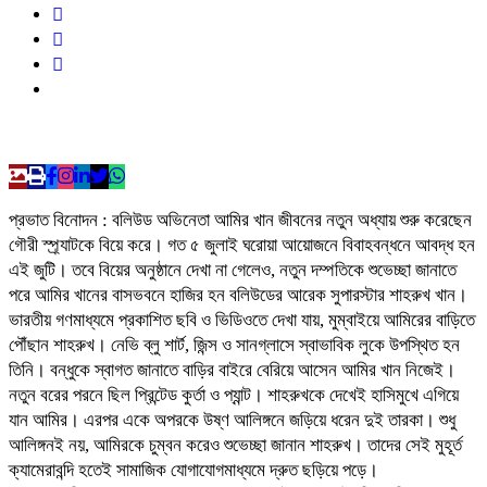
প্রভাত বিনোদন : বলিউড অভিনেতা আমির খান জীবনের নতুন অধ্যায় শুরু করেছেন
গৌরী স্প্র্যাটকে বিয়ে করে। গত ৫ জুলাই ঘরোয়া আয়োজনে বিবাহবন্ধনে আবদ্ধ হন
এই জুটি। তবে বিয়ের অনুষ্ঠানে দেখা না গেলেও, নতুন দম্পতিকে শুভেচ্ছা জানাতে
পরে আমির খানের বাসভবনে হাজির হন বলিউডের আরেক সুপারস্টার শাহরুখ খান।
ভারতীয় গণমাধ্যমে প্রকাশিত ছবি ও ভিডিওতে দেখা যায়, মুম্বাইয়ে আমিরের বাড়িতে
পৌঁছান শাহরুখ। নেভি ব্লু শার্ট, জিন্স ও সানগ্লাসে স্বাভাবিক লুকে উপস্থিত হন
তিনি। বন্ধুকে স্বাগত জানাতে বাড়ির বাইরে বেরিয়ে আসেন আমির খান নিজেই।
নতুন বরের পরনে ছিল প্রিন্টেড কুর্তা ও প্যান্ট। শাহরুখকে দেখেই হাসিমুখে এগিয়ে
যান আমির। এরপর একে অপরকে উষ্ণ আলিঙ্গনে জড়িয়ে ধরেন দুই তারকা। শুধু
আলিঙ্গনই নয়, আমিরকে চুম্বন করেও শুভেচ্ছা জানান শাহরুখ। তাদের সেই মুহূর্ত
ক্যামেরাবন্দি হতেই সামাজিক যোগাযোগমাধ্যমে দ্রুত ছড়িয়ে পড়ে।