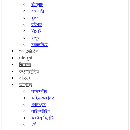
চট্টগ্রাম
রাজশাহী
খুলনা
বরিশাল
সিলেট
রংপুর
ময়মনসিংহ
আন্তর্জাতিক
খেলাধুলা
বিনোদন
তথ্যপ্রযুক্তি
সাহিত্য
অন্যান্য
সম্পাদকীয়
আইন-আদালত
গণমাধ্যম
লাইফস্টাইল
ক্রাইম রিপোর্ট
ধর্ম