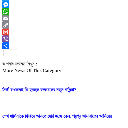
Twitter
Messenger
WhatsApp
Email
Copy
Link
Gmail
Viber
Share
আপনার মতামত লিখুন :
More News Of This Category
মির্জা ফখরুলই কি হচ্ছেন বঙ্গভবনের নতুন বাসিন্দা?
শেখ হাসিনাকে ফিরিয়ে আনতে দেরি হচ্ছে কেন, প্রশ্ন জামায়াতের আমিরের