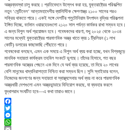
অস্ত্রব্যবস্থা চালু করছে। প্রতিবেদনে উল্লেখ করা হয়, যুক্তরাষ্ট্রের পরিকল্পিত
নতুন ‘সেন্টিনেল’ আন্তমহাদেশীয় ব্যালিস্টিক ক্ষেপণাস্ত্র ২১০০ সালের পরও
সক্রিয় থাকতে পারে। একই সঙ্গে দেশটির প্লুটোনিয়াম উৎপাদন বৃদ্ধির পরিকল্পনা
ইঙ্গিত দিচ্ছে, বর্তমান ওয়ারহেডগুলো ২১২০ সাল পর্যন্ত কার্যকর রাখা সম্ভব হবে।
এ জন্য বিপুল অর্থ প্রয়োজন হবে। গবেষকদের ধারণা, শুধু ২০২৫ থেকে ২০৩৪
সালের মধ্যেই যুক্তরাষ্ট্রের পারমাণবিক অস্ত্র খাতে ব্যয় ১ ট্রিলিয়ন (১ লাখ
কোটি) ডলারের কাছাকাছি পৌঁছাতে পারে।
গবেষকেরা বলছেন, এমন এক সময়ে এ বিপুল অর্থ ব্যয় করা হচ্ছে, যখন বিশ্বজুড়ে
মানবিক সহায়তা কার্যক্রম তহবিল সংকটে ভুগছে। তাঁদের হিসাবে, গত বছর
পারমাণবিক অস্ত্রের পেছনে এক দিনে যে অর্থ ব্যয় হয়েছে, তা দিয়ে ২০ লাখের
বেশি মানুষের খাদ্যনিরাপত্তা নিশ্চিত করা সম্ভব ছিল। সুসি স্নাইডার বলেন,
নিজেদের জনগণের জন্য সহায়তা বা স্বাস্থ্যসেবায় অর্থ ব্যয় না করে পারমাণবিক
অস্ত্রধারী দেশগুলো এমন অস্ত্রভান্ডারে বিনিয়োগ করছে, যা ব্যবহার করলে
যুদ্ধাপরাধ সংঘটিত হবে—এ কথা তারাও জানে।
Facebook
Twitter
Messenger
WhatsApp