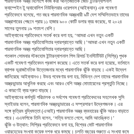
পারমাণবিক অস্ত্র বিলোপে কাজ করা আন্তর্জাতিক জোট ইন্টারন্যাশনাল
ক্যাম্পেইন টু অ্যাবোলিশ নিউক্লিয়ার ওয়েপনস (আইক্যান) এক গবেষণা
প্রতিবেদনে বলেছে, গত বছর পারমাণবিক অস্ত্রধারী ৯টি দেশ সম্মিলিতভাবে তাদের
অস্ত্রাগারের পেছনে প্রায় ১১ হাজার ৯০০ কোটি ডলার ব্যয় করেছে, যা ২০২৪
সালের তুলনায় ১৯ শতাংশ বেশি।
আইক্যানের প্রতিবেদনে সতর্ক করে বলা হয়, ‘আমরা এখন নতুন একটি
পারমাণবিক অস্ত্র প্রতিযোগিতার দ্বারপ্রান্তে আছি।’আমরা এখন নতুন একটি
পারমাণবিক অস্ত্র প্রতিযোগিতার দ্বারপ্রান্তে আছি।
গতকাল সোমবার স্টকহোম ইন্টারন্যাশনাল পিস রিসার্চ ইনস্টিটিউট (সিপ্রি) পৃথক
একটি গবেষণা প্রতিবেদন প্রকাশ করেছে। এতে সতর্ক করে বলা হয়েছে, বর্তমানে
ব্যাপক ভূরাজনৈতিক উত্তেজনার মধ্যে পারমাণবিক ঝুঁকি বাড়ছে। একই উদ্বেগ
জানিয়েছে আইক্যানও। উভয় গবেষণায় বলা হয়, বিভিন্ন দেশ তাদের পারমাণবিক
অস্ত্রভান্ডার আধুনিক করছে এবং আরও বেশি অস্ত্র মোতায়েনের প্রস্তুতি নিচ্ছে।
এ কারণেই ব্যয় দ্রুত বাড়ছে।
আইক্যানের কর্মসূচি পরিচালক ও সর্বশেষ গবেষণা প্রতিবেদনের সহলেখক সুসি
স্নাইডার বলেন, পারমাণবিক অস্ত্রভান্ডারের এ সম্প্রসারণ উদ্বেগজনক। এর
সঙ্গে কৃত্রিম বুদ্ধিমত্তা (এআই) পারমাণবিক অস্ত্র ব্যবহারের ঝুঁকি আরও বাড়াতে
পারে। এএফপিকে তিনি বলেন, ‘সত্যি বলতে গেলে, আমি আতঙ্কিত।’
ঝুঁকি ও উত্থান: সিপ্রির প্রতিবেদনে বলা হয়, বিশ্বের মোট পারমাণবিক
ওয়ারহেডের সংখ্যা কয়েক দশক ধরে কমছে। চলতি বছরের শুরুতে এ সংখ্যা কমে