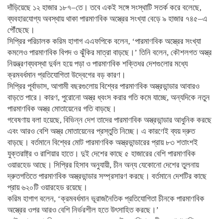
দাঁড়িয়েছে ১২ হাজার ১৮৭–তে। তবে একই সঙ্গে সংস্থাটি সতর্ক করে বলেছে,
ব্যবহারযোগ্য অবস্থায় থাকা পারমাণবিক অস্ত্রের সংখ্যা বেড়ে ৯ হাজার ৭৪৫–এ
পৌঁছেছে।
সিপ্রির পরিচালক করিম হাগাগ এএফপিকে বলেন, ‘পারমাণবিক অস্ত্রের সংখ্যা
কমলেও পারমাণবিক বিপদ ও ঝুঁকির মাত্রা বাড়ছে।’ তিনি বলেন, কৌশলগত অস্ত্র
নিয়ন্ত্রণব্যবস্থা দুর্বল হয়ে পড়া ও পারমাণবিক শক্তিধর দেশগুলোর মধ্যে
ক্রমবর্ধমান প্রতিযোগিতা উদ্বেগের বড় কারণ।
সিপ্রির পূর্বাভাস, আগামী বছরগুলোয় বিশ্বের পারমাণবিক অস্ত্রভান্ডার আবারও
বাড়তে পারে। কারণ, পুরোনো অস্ত্র ধ্বংস করার গতি কমে যাচ্ছে, অন্যদিকে নতুন
পারমাণবিক অস্ত্র মোতায়েনের গতি বাড়ছে।
গবেষণায় বলা হয়েছে, বিভিন্ন দেশ তাদের পারমাণবিক অস্ত্রভান্ডার আধুনিক করছে
এবং আরও বেশি অস্ত্র মোতায়েনের প্রস্তুতি নিচ্ছে। এ কারণেই ব্যয় দ্রুত
বাড়ছে। বর্তমানে বিশ্বের মোট পারমাণবিক অস্ত্রভান্ডারের প্রায় ৮৩ শতাংশই
যুক্তরাষ্ট্র ও রাশিয়ার হাতে। দুই দেশের কাছে ৫ হাজারের বেশি পারমাণবিক
ওয়ারহেড আছে। সিপ্রির হিসাব অনুযায়ী, চীন অন্য যেকোনো দেশের তুলনায়
দ্রুতগতিতে পারমাণবিক অস্ত্রভান্ডার সম্প্রসারণ করছে। বর্তমানে দেশটির কাছে
প্রায় ৬২০টি ওয়ারহেড রয়েছে।
করিম হাগাগ বলেন, ‘ক্রমবর্ধমান ভূরাজনৈতিক প্রতিযোগিতা চীনকে পারমাণবিক
অস্ত্রের ওপর আরও বেশি নির্ভরশীল হতে উৎসাহিত করছে।’