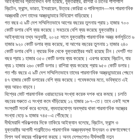
আইক্যানের প্রতিবেদনে বলা হয়েছে, যুক্তরাষ্ট্র, রাশিয়া ও চীনের পাশাপাশি
ব্রিটেন, ফ্রান্স, ভারত, ইসরায়েল, উত্তর কোরিয়া ও পাকিস্তান—সব পারমাণবিক
অস্ত্রধারী দেশ তাদের অস্ত্রভান্ডারে বিনিয়োগ বাড়িয়েছে।
গত বছর এ ৯টি দেশ সম্মিলিতভাবে আগের বছরের তুলনায় প্রায় ১ হাজার ৭০০
কোটি ডলার বেশি ব্যয় করেছে। সবচেয়ে বেশি ব্যয় করেছে যুক্তরাষ্ট্র।
আইক্যানের তথ্য অনুযায়ী, ২০২৫ সালে যুক্তরাষ্ট্র পারমাণবিক অস্ত্র কর্মসূচিতে ৬
হাজার ৯২০ কোটি ডলার ব্যয় করেছে, যা আগের বছরের তুলনায় ১ হাজার ২৪০
কোটি ডলার বেশি। ব্যয়ের দিক থেকে যুক্তরাষ্ট্রের পরই রয়েছে চীন। দেশটি গত
বছর প্রায় ১ হাজার ৩৫০ কোটি ডলার ব্যয় করেছে। এরপর রয়েছে ব্রিটেন, যার
ব্যয় ১ হাজার ২৬০ কোটি ডলার। রাশিয়া ব্যয় করেছে প্রায় ৯৫০ কোটি ডলার।
গত পাঁচ বছরে এ ৯টি দেশ সম্মিলিতভাবে তাদের পারমাণবিক অস্ত্রভান্ডারের পেছনে
৪৭ হাজার কোটি ডলারের বেশি ব্যয় করেছে। গবেষকদের মতে, ভবিষ্যতে এই
ব্যয় আরও বাড়বে।
বিশ্বের মোট পারমাণবিক ওয়ারহেডের সংখ্যা কয়েক দশক ধরে কমছে। চলতি
বছরের শুরুতে এ সংখ্যা কমে দাঁড়িয়েছে ১২ হাজার ১৮৭–তে। তবে একই সঙ্গে
সংস্থাটি সতর্ক করে বলেছে, ব্যবহারযোগ্য অবস্থায় থাকা পারমাণবিক অস্ত্রের
সংখ্যা বেড়ে ৯ হাজার ৭৪৫–এ পৌঁছেছে।
দীর্ঘমেয়াদি পরিকল্পনার দিকে তাকিয়ে আইক্যান বলেছে, ব্রিটেন, ফ্রান্স ও
যুক্তরাষ্ট্র আগামী শতাব্দীতেও পারমাণবিক অস্ত্রব্যবস্থা উন্নয়ন ও রক্ষণাবেক্ষণে
বিপুল অর্থ ব্যয়ের পরিকল্পনা করছে। অন্য দেশগুলোও দীর্ঘস্থায়ী নতুন