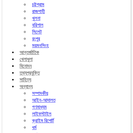
চট্টগ্রাম
রাজশাহী
খুলনা
বরিশাল
সিলেট
রংপুর
ময়মনসিংহ
আন্তর্জাতিক
খেলাধুলা
বিনোদন
তথ্যপ্রযুক্তি
সাহিত্য
অন্যান্য
সম্পাদকীয়
আইন-আদালত
গণমাধ্যম
লাইফস্টাইল
ক্রাইম রিপোর্ট
ধর্ম