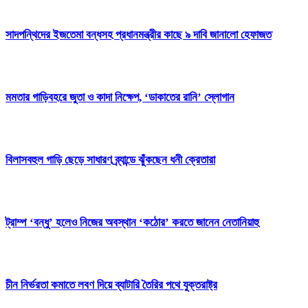
সাদপন্থিদের ইজতেমা বন্ধসহ প্রধানমন্ত্রীর কাছে ৯ দাবি জানালো হেফাজত
মমতার গাড়িবহরে জুতা ও কাদা নিক্ষেপ, ‘ডাকাতের রানি’ স্লোগান
বিলাসবহুল গাড়ি ছেড়ে সাধারণ ব্র্যান্ডে ঝুঁকছেন ধনী ক্রেতারা
ট্রাম্প ‘বন্ধু’ হলেও নিজের অবস্থান ‘কঠোর’ করতে জানেন নেতানিয়াহু
চীন নির্ভরতা কমাতে লবণ দিয়ে ব্যাটারি তৈরির পথে যুক্তরাষ্ট্র