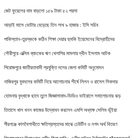
জেট ফুয়েলের দাম বাড়লো ১৫৯ টাকা ৫২ পয়সা
আড়াই মাসে ভোটার বেড়েছে তিন লাখ ৯ হাজার : ইসি সচিব
পাকিস্তান-তুরস্ককে কঠিন শিক্ষা দেয়ার হুমকি ইয়েমেনের বিদ্রোহীদের
গৌরীপুরে এক্সিম ব্যাংকের ঋণ খেলাপির মামলায় দ্বীন ইসলাম আটক
পিরোজপুরে জাতীয়তাবাদী প্রযুক্তি দলের জেলা কমিটি অনুমোদন
নাজিরপুর যুবদলের কমিটি নিয়ে আলোচনার শীর্ষে লিলন ও রাসেল সিকদার
হোমনায় বৃদ্ধাকে ছাদে তুলে জিজ্ঞাসাবাদ-ভিডিও ভাইরালে সমালোচনার ঝড়
তিতাসে খাল খনন কাজের উদ্বোধন করলেন এমপি অধ্যক্ষ সেলিম ভূঁইয়া
পীরগঞ্জে কালবৈশাখীতে ক্ষতিগ্রস্তদের মাঝে ঢেউটিন ও নগদ অর্থ বিতরণ