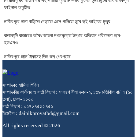
পিরোজপুরের জিয়ানগরে শহীদ জিয়া স্মৃতি ৮ দলীয় ফুটবল টুর্নামেন্টের জাঁকজমকপূর্ণ
ফাইনাল অনুষ্ঠিত
নাজিরপুরে নানা বাড়িতে বেড়াতে এসে পানিতে ডুবে দুই ভাইয়ের মৃত্যু
বাতাকান্দি বাজারের অবৈধ জায়গা দখলমুক্তে উদ্ধার অভিযান পরিচালনা হবে:
ইউএনও
নাজিরপুরে জাল টাকাসহ তিন জন গ্রেপ্তার
সম্পাদক: হামিদা শিরিন
সম্পাদকীয় কার্যালয় ও বার্তা বিভাগ : সাধারণ বীমা ভবন-২, ১৩৯ মতিঝিল বা/ এ (১০
তলা), ঢাকা- ১০০০
বার্তা বিভাগ : ০১৭০৭৫৫৫৭৫১
ইমেইল : dainikprovatbd@gmail.com
All rights reserved © 2026