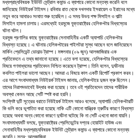
মধ্যপ্রাচ্যবিষয়ক ইউনিট সেন্ট্রাল কমান্ড এ ব্যাপারে কোনো মন্তব্য করেনি বলে
জানিয়েছে নিউইয়র্ক টাইমস। রবিবার রাত থেকে দখলদার ইসরায়েল ও ইরানের মধ্যে
নতুন করে আবারও সংঘাত শুরু হয়েছিল। এ সময় উভয় পক্ষ মিসাইল ও পাল্টা
মিসাইল হামলা চালায়। এরমধ্যেই হরমুজে যুক্তরাষ্ট্রের হেলিকপ্টার বিধ্বস্তের
ঘটনা ঘটল।
হরমুজ প্রণালির কাছে যুক্তরাষ্ট্রের সেনাবাহিনীর একটি অ্যাপাচি হেলিকপ্টার
বিধ্বস্ত হয়েছে। এ ঘটনায় হেলিকপ্টারের পাইলটরা সুস্থ আছেন বলে জানিয়েছেন
মার্কিন প্রেসিডেন্ট ডোনাল্ড ট্রাম্প। মঙ্গলবার (০৯ জুন) আলজাজিরার এক
প্রতিবেদনে এ তথ্য জানানো হয়েছে। এতে বলা হয়েছে, হেলিকপ্টার বিধ্বস্তের
বিষয়ে গণমাধ্যমের প্রতিবেদন নিশ্চিত করেছেন ট্রাম্প। তিনি বলেন, দুর্ঘটনায়
কবলিত পাইলরা ভালো আছেন। আমরা এ বিষয়ে কাল একটি রিপোর্ট প্রকাশ করব।
এর আগে সংবাদমাধ্যম নিউইয়র্ক টাইমস জানায়, হেলিকপ্টারে দুজন ক্রু ছিলেন।
তাদের নিরাপদভাবেই উদ্ধার করা হয়েছে। তবে ওই প্রতিবেদেন তাদের শারীরিক
অবস্থা কেমন আছে সেটি স্পষ্ট করা হয়নি।
সংশ্লিষ্ট দুটি সূত্রের বরাতে নিউইয়র্ক টাইমস আরও বলেছে, অ্যাপাচি হেলিকপ্টারটি
কি গুলি করে ভূপাতিত করা হয়েছে নাকি এটি কোনো যান্ত্রিক ত্রুটির কারণে বিধ্বস্ত
হয়েছে অথবা অন্য কোনো কারণে দুর্ঘটনা ঘটেছে কি না সেটি এখনো জানা যায়নি।
সংবাদমাধ্যমটি বলছে, যুক্তরাষ্ট্রের প্রেসিডেন্টের দপ্তর হোয়াইট হাউজ এবং
সেনাবাহিনীর মধ্যপ্রাচ্যবিষয়ক ইউনিট সেন্ট্রাল কমান্ড এ ব্যাপারে কোনো মন্তব্য
করেনি। সূত্র: আলজাজিরা