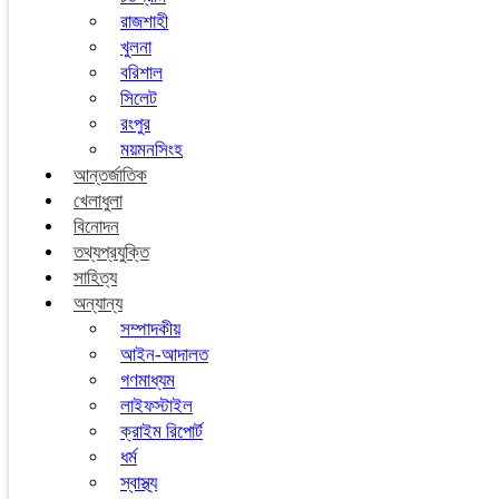
রাজশাহী
খুলনা
বরিশাল
সিলেট
রংপুর
ময়মনসিংহ
আন্তর্জাতিক
খেলাধুলা
বিনোদন
তথ্যপ্রযুক্তি
সাহিত্য
অন্যান্য
সম্পাদকীয়
আইন-আদালত
গণমাধ্যম
লাইফস্টাইল
ক্রাইম রিপোর্ট
ধর্ম
স্বাস্থ্য