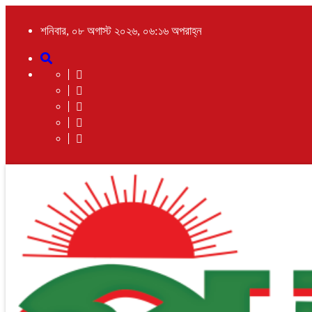
শনিবার, ০৮ অগাস্ট ২০২৬, ০৬:১৬ অপরাহ্ন