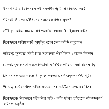
ইনকগনিটো মোড কি আসলেই অনলাইন প্রাইভেসি নিশ্চিত করে?
উইচ্যাট কী, কেন এটি চীনের সবচেয়ে জনপ্রিয় অ্যাপ?
গৌরীপুরে এক্সিম ব্যাংকের ঋণ খেলাপির মামলায় দ্বীন ইসলাম আটক
পিরোজপুরে জাতীয়তাবাদী প্রযুক্তি দলের জেলা কমিটি অনুমোদন
নাজিরপুর যুবদলের কমিটি নিয়ে আলোচনার শীর্ষে লিলন ও রাসেল সিকদার
হোমনায় বৃদ্ধাকে ছাদে তুলে জিজ্ঞাসাবাদ-ভিডিও ভাইরালে সমালোচনার ঝড়
তিতাসে খাল খনন কাজের উদ্বোধন করলেন এমপি অধ্যক্ষ সেলিম ভূঁইয়া
পীরগঞ্জে কালবৈশাখীতে ক্ষতিগ্রস্তদের মাঝে ঢেউটিন ও নগদ অর্থ বিতরণ
পিরোজপুরের জিয়ানগরে শহীদ জিয়া স্মৃতি ৮ দলীয় ফুটবল টুর্নামেন্টের জাঁকজমকপূর্ণ
ফাইনাল অনুষ্ঠিত