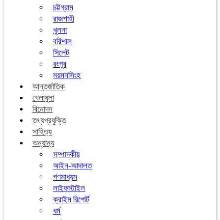
চট্টগ্রাম
রাজশাহী
খুলনা
বরিশাল
সিলেট
রংপুর
ময়মনসিংহ
আন্তর্জাতিক
খেলাধুলা
বিনোদন
তথ্যপ্রযুক্তি
সাহিত্য
অন্যান্য
সম্পাদকীয়
আইন-আদালত
গণমাধ্যম
লাইফস্টাইল
ক্রাইম রিপোর্ট
ধর্ম