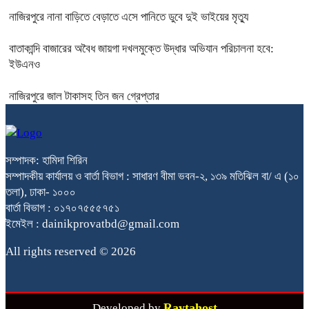
নাজিরপুরে নানা বাড়িতে বেড়াতে এসে পানিতে ডুবে দুই ভাইয়ের মৃত্যু
বাতাকান্দি বাজারের অবৈধ জায়গা দখলমুক্তে উদ্ধার অভিযান পরিচালনা হবে:
ইউএনও
নাজিরপুরে জাল টাকাসহ তিন জন গ্রেপ্তার
সম্পাদক: হামিদা শিরিন
সম্পাদকীয় কার্যালয় ও বার্তা বিভাগ : সাধারণ বীমা ভবন-২, ১৩৯ মতিঝিল বা/ এ (১০
তলা), ঢাকা- ১০০০
বার্তা বিভাগ : ০১৭০৭৫৫৫৭৫১
ইমেইল : dainikprovatbd@gmail.com
All rights reserved © 2026
Raytahost
Developed by