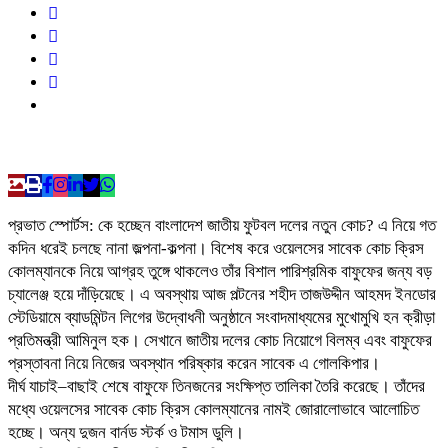
প্রভাত স্পোর্টস: কে হচ্ছেন বাংলাদেশ জাতীয় ফুটবল দলের নতুন কোচ? এ নিয়ে গত
কদিন ধরেই চলছে নানা জল্পনা-কল্পনা। বিশেষ করে ওয়েলসের সাবেক কোচ ক্রিস
কোলম্যানকে নিয়ে আগ্রহ তুঙ্গে থাকলেও তাঁর বিশাল পারিশ্রমিক বাফুফের জন্য বড়
চ্যালেঞ্জ হয়ে দাঁড়িয়েছে। ‎এ অবস্থায় আজ পল্টনের শহীদ তাজউদ্দীন আহমদ ইনডোর
স্টেডিয়ামে ব্যাডমিন্টন লিগের উদ্বোধনী অনুষ্ঠানে সংবাদমাধ্যমের মুখোমুখি হন ক্রীড়া
প্রতিমন্ত্রী আমিনুল হক। সেখানে জাতীয় দলের কোচ নিয়োগে বিলম্ব এবং বাফুফের
প্রস্তাবনা নিয়ে নিজের অবস্থান পরিষ্কার করেন সাবেক এ গোলকিপার।
‎‎দীর্ঘ যাচাই–বাছাই শেষে বাফুফে তিনজনের সংক্ষিপ্ত তালিকা তৈরি করেছে। তাঁদের
মধ্যে ওয়েলসের সাবেক কোচ ক্রিস কোলম্যানের নামই জোরালোভাবে আলোচিত
হচ্ছে। অন্য দুজন বার্নড স্টর্ক ও টমাস ডুলি।