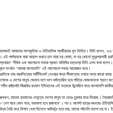
ি জাতীয়তাবাদই আমাদের সাংস্কৃতিক ও ঐতিহাসিক স্বকীয়তার মূল ভিত্তি। তিনি বলেন, 
এই পার্থক্যকে যারা আড়াল করতে চান তারা হয় বোকা, না হয় কোনো সুদূরপ্রসারী দু
নদের বাস্তবায়ন’ শীর্ষক এক আলোচনা সভায় প্রধান অতিথির বক্তব্যে তিনি এসব কথা বলেন।
মপ্রকাশকৃত সংগঠন ‘আমরা বাংলাদেশি’ এই আলোচনা সভার আয়োজন করে।
 বাঙালিকে তার বাঙালিত্বের সার্টিফিকেট নেওয়ার জন্য সীমান্তের ওপারে অন্য কারো কা
ের আলোকে এ দেশের মানুষ যেভাবে দলে দলে ধর্মান্তরিত হয়ে পবিত্র কোরআনকে গ্রহ
 শহীদ রাষ্ট্রপতি জিয়াউর রহমান ইতিহাসের এই সত্যকে উন্মোচিত করে বাংলাদেশি জাতীয়
িম মেরুকরণ, তারেক রহমানের নেতৃত্বে দেশের মানুষ তা ভেঙে চুরমার করে দিয়েছে। স্ব
‘দেশ যাবে কোন পথে, ফয়সালা হবে রাজপথে’। গত ৫ আগস্ট ছাত্র-জনতার ঐতিহাসিক গ
 চরিত্র তৈরি করে বিশাল নেতা হিসেবে আবির্ভূত হতে চায়, তাদের পরিণতি ভালো হয় না