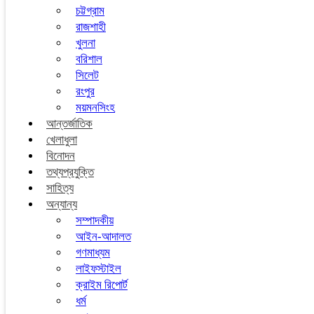
চট্টগ্রাম
রাজশাহী
খুলনা
বরিশাল
সিলেট
রংপুর
ময়মনসিংহ
আন্তর্জাতিক
খেলাধুলা
বিনোদন
তথ্যপ্রযুক্তি
সাহিত্য
অন্যান্য
সম্পাদকীয়
আইন-আদালত
গণমাধ্যম
লাইফস্টাইল
ক্রাইম রিপোর্ট
ধর্ম