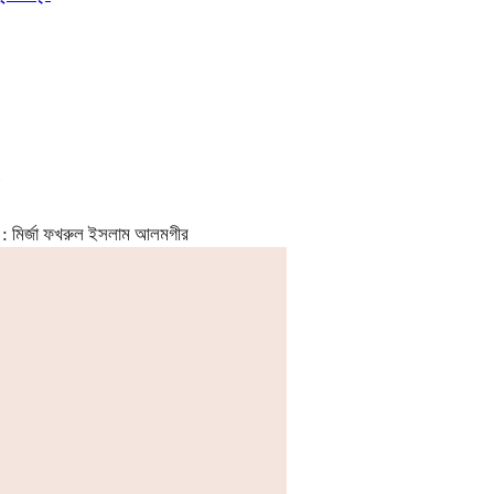
নেই : মির্জা ফখরুল ইসলাম আলমগীর