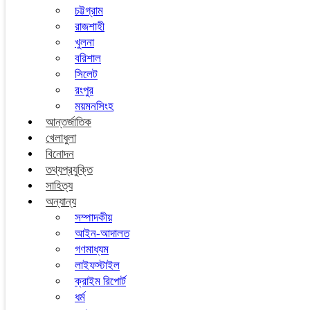
চট্টগ্রাম
রাজশাহী
খুলনা
বরিশাল
সিলেট
রংপুর
ময়মনসিংহ
আন্তর্জাতিক
খেলাধুলা
বিনোদন
তথ্যপ্রযুক্তি
সাহিত্য
অন্যান্য
সম্পাদকীয়
আইন-আদালত
গণমাধ্যম
লাইফস্টাইল
ক্রাইম রিপোর্ট
ধর্ম