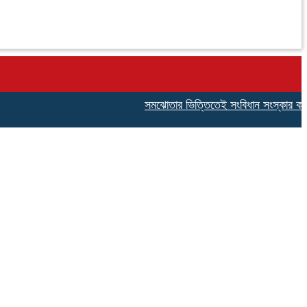
সমঝোতার ভিত্তিতেই সংবিধান সংস্কার করতে চাই: স্ব