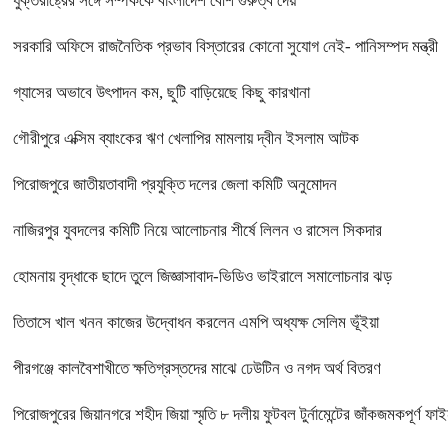
যুক্তরাষ্ট্রের সঙ্গে সম্পর্ককে বাংলাদেশ বেশি গুরুত্ব দেয়
সরকারি অফিসে রাজনৈতিক প্রভাব বিস্তারের কোনো সুযোগ নেই- পানিসম্পদ মন্ত্রী
গ্যাসের অভাবে উৎপাদন কম, ছুটি বাড়িয়েছে কিছু কারখানা
গৌরীপুরে এক্সিম ব্যাংকের ঋণ খেলাপির মামলায় দ্বীন ইসলাম আটক
পিরোজপুরে জাতীয়তাবাদী প্রযুক্তি দলের জেলা কমিটি অনুমোদন
নাজিরপুর যুবদলের কমিটি নিয়ে আলোচনার শীর্ষে লিলন ও রাসেল সিকদার
হোমনায় বৃদ্ধাকে ছাদে তুলে জিজ্ঞাসাবাদ-ভিডিও ভাইরালে সমালোচনার ঝড়
তিতাসে খাল খনন কাজের উদ্বোধন করলেন এমপি অধ্যক্ষ সেলিম ভূঁইয়া
পীরগঞ্জে কালবৈশাখীতে ক্ষতিগ্রস্তদের মাঝে ঢেউটিন ও নগদ অর্থ বিতরণ
পিরোজপুরের জিয়ানগরে শহীদ জিয়া স্মৃতি ৮ দলীয় ফুটবল টুর্নামেন্টের জাঁকজমকপূর্ণ ফাই