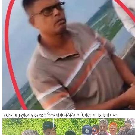
হোমনায় বৃদ্ধাকে ছাদে তুলে জিজ্ঞাসাবাদ-ভিডিও ভাইরালে সমালোচনার ঝড়