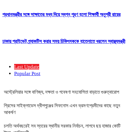
প্রধানমন্ত্রীর সঙ্গে সাক্ষাতের মধ্য দিয়ে স্বপ্ন পূরণ হলো শিক্ষার্থী অনুশ্রী রায়ের
ঢাকায় প্রাইভেট প্র্যাকটিস করার সময় চিকিৎসককে হাতেনাতে ধরলেন স্বাস্থ্যমন্ত্রী
Last Update
Popular Post
অস্ট্রেলিয়ার সঙ্গে বাণিজ্য, দক্ষতা ও গবেষণা সহযোগিতা বাড়াতে গুরুত্বারোপ
গ্রিসের সাইক্লাডেস দ্বীপপুঞ্জের সিফনোস এখন ভ্রমণপ্রেমীদের কাছে নতুন
আকর্ষণ
চলতি অর্থবছরেই সব স্তরের স্থানীয় সরকার নির্বাচন, লাগবে ছয় হাজার কোটি