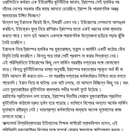
ওয়াশিংটনে কর্মরত এক ইউরোপীয় কূটনীতিক জানান, ট্রাম্পের সেই হুমকির পর
তাঁদের দেশের সরকার তাঁর কাছে জানতে চেয়েছিল, ট্রাম্প কি পারমাণবিক অস্ত্র
ব্যবহারের ইঙ্গিত দিচ্ছেন?
উদ্বেগ শুধু ইরানকে ঘিরেই ছিল, বিষয়টি এমন নয়। ইউরোপের দেশগুলো আশঙ্কা
করছিল, ইউক্রেন যুদ্ধ নিয়ে রাশিয়াও ট্রাম্পের মতো একই ধরনের ভাষা ব্যবহার
করতে পারে। ফলে দুই অঞ্চলে একসঙ্গে পারমাণবিক উত্তেজনা ছড়িয়ে পড়ার ঝুঁকি
তৈরি হয়েছিল।
ইরানকে নিয়ে ট্রাম্পের হুমকির পর যুক্তরাজ্য, ফ্রান্স ও জার্মানি একটি কঠোর যৌথ
বিবৃতি তৈরি করেছিল। কিন্তু পরে তারা সেটি প্রকাশ না করার সিদ্ধান্ত নেয়।
এই পরিস্থিতিতে ইউরোপের কিছু দেশ মার্কিন পররাষ্ট্র দপ্তরের সঙ্গে যোগাযোগ
করে। কিন্তু কূটনীতিকদের ভাষ্য অনুযায়ী, ট্রাম্পের বক্তব্যের প্রকৃত অর্থ কী বা
তিনি আসলে কী করতে চান— তা পররাষ্ট্র দপ্তরের কর্মকর্তারাও নিশ্চিত করে বলতে
পারেননি। ইরান নিয়ে যা ঘটেছে এবং ঘটে চলছে, তা আসলে বিচ্ছিন্ন কিছু নয়। বরং
এতে যুক্তরাষ্ট্রের কূটনৈতিক ব্যবস্থার গভীর সংকট ফুটে উঠেছে।
রয়টার্সের প্রতিবেদন বলা হয়েছে, ট্রাম্পের দ্বিতীয় মেয়াদে যুক্তরাষ্ট্রের প্রচলিত
কূটনৈতিক কাঠামো দ্রুত দুর্বল হয়ে পড়েছে। বর্তমানে বিশ্বের অন্তত অর্ধেক মার্কিন
দূতাবাসে রাষ্ট্রদূত নেই। ভারপ্রাপ্ত কর্মকর্তাদের মাধ্যমে অনেক দূতাবাসের কাজ
চালানো হচ্ছে।
অক্সফোর্ড বিশ্ববিদ্যালয়ের ইতিহাসের শিক্ষক মার্গারেট ম্যাকমিলান বলেন, এই
পরিস্থিতি যুক্তরাষ্ট্রের বিশ্বের সঙ্গে সম্পর্ক বোঝার ক্ষমতাকে ক্ষতিগ্রস্ত করছে।