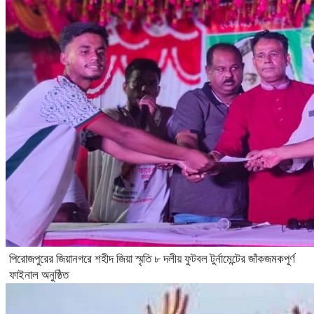
পিরোজপুরের জিয়ানগরে শহীদ জিয়া স্মৃতি ৮ দলীয় ফুটবল টুর্নামেন্টের জাঁকজমকপূর্ণ
ফাইনাল অনুষ্ঠিত