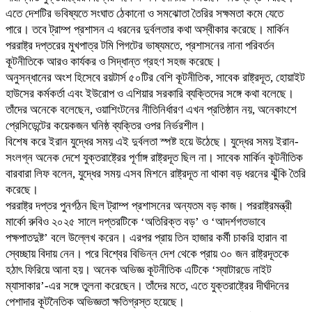
এতে দেশটির ভবিষ্যতে সংঘাত ঠেকানো ও সমঝোতা তৈরির সক্ষমতা কমে যেতে
পারে। তবে ট্রাম্প প্রশাসন এ ধরনের দুর্বলতার কথা অস্বীকার করেছে। মার্কিন
পররাষ্ট্র দপ্তরের মুখপাত্র টমি পিগটের ভাষ্যমতে, প্রশাসনের নানা পরিবর্তন
কূটনীতিকে আরও কার্যকর ও সিদ্ধান্ত গ্রহণ সহজ করেছে।
অনুসন্ধানের অংশ হিসেবে রয়টার্স ৫০টির বেশি কূটনীতিক, সাবেক রাষ্ট্রদূত, হোয়াইট
হাউসের কর্মকর্তা এবং ইউরোপ ও এশিয়ার সরকারি ব্যক্তিদের সঙ্গে কথা বলেছে।
তাঁদের অনেকে বলেছেন, ওয়াশিংটনের নীতিনির্ধারণ এখন প্রতিষ্ঠান নয়, অনেকাংশে
প্রেসিডেন্টের কয়েকজন ঘনিষ্ঠ ব্যক্তির ওপর নির্ভরশীল।
বিশেষ করে ইরান যুদ্ধের সময় এই দুর্বলতা স্পষ্ট হয়ে উঠেছে। যুদ্ধের সময় ইরান-
সংলগ্ন অনেক দেশে যুক্তরাষ্ট্রের পূর্ণাঙ্গ রাষ্ট্রদূত ছিল না। সাবেক মার্কিন কূটনীতিক
বারবারা লিফ বলেন, যুদ্ধের সময় এসব মিশনে রাষ্ট্রদূত না থাকা বড় ধরনের ঝুঁকি তৈরি
করেছে।
পররাষ্ট্র দপ্তর পুনর্গঠন ছিল ট্রাম্প প্রশাসনের অন্যতম বড় কাজ। পররাষ্ট্রমন্ত্রী
মার্কো রুবিও ২০২৫ সালে দপ্তরটিকে ‘অতিরিক্ত বড়’ ও ‘আদর্শগতভাবে
পক্ষপাতদুষ্ট’ বলে উল্লেখ করেন। এরপর প্রায় তিন হাজার কর্মী চাকরি হারান বা
স্বেচ্ছায় বিদায় নেন। পরে বিশ্বের বিভিন্ন দেশ থেকে প্রায় ৩০ জন রাষ্ট্রদূতকে
হঠাৎ ফিরিয়ে আনা হয়। অনেক অভিজ্ঞ কূটনীতিক এটিকে ‘স্যাটারডে নাইট
ম্যাসাকার’-এর সঙ্গে তুলনা করেছেন। তাঁদের মতে, এতে যুক্তরাষ্ট্রের দীর্ঘদিনের
পেশাদার কূটনৈতিক অভিজ্ঞতা ক্ষতিগ্রস্ত হয়েছে।