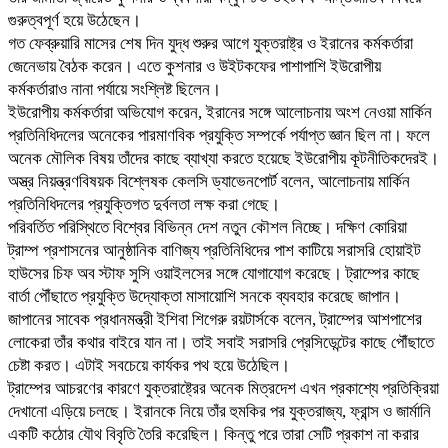
গুরুত্বপূর্ণ হয়ে উঠেছেন।
গত ফেব্রুয়ারি মাসের শেষ দিন যুদ্ধ শুরুর আগে যুক্তরাষ্ট্র ও ইরানের কর্মকর্তারা
জেনেভায় বৈঠক করেন। এতে কুশনার ও উইটকফের পাশাপাশি ইউরোপীয়
কর্মকর্তারাও নানা পর্যায়ে সংশ্লিষ্ট ছিলেন।
ইউরোপীয় কর্মকর্তারা অভিযোগ করেন, ইরানের সঙ্গে আলোচনায় অংশ নেওয়া মার্কিন
প্রতিনিধিদলের অনেকের পারমাণবিক প্রযুক্তি সম্পর্কে পর্যাপ্ত জ্ঞান ছিল না। ফলে
অনেক মৌলিক বিষয় তাঁদের কাছে ব্যাখ্যা করতে হয়েছে ইউরোপীয় কূটনীতিকদেরই।
অস্ত্র নিয়ন্ত্রণবিষয়ক বিশ্লেষক কেলসি ড্যাভেনপোর্ট বলেন, আলোচনায় মার্কিন
প্রতিনিধিদলের প্রযুক্তিগত দুর্বলতা লক্ষ করা গেছে।
পরিবর্তিত পরিস্থিতে বিশ্বের বিভিন্ন দেশ নতুন কৌশল নিচ্ছে। দক্ষিণ কোরিয়া
ট্রাম্প প্রশাসনের আনুষ্ঠানিক বাণিজ্য প্রতিনিধিদের পাশ কাটিয়ে সরাসরি হোয়াইট
হাউসের চিফ অব স্টাফ সুসি ওয়াইলসের সঙ্গে যোগাযোগ করেছে। ট্রাম্পের কাছে
বার্তা পৌঁছাতে প্রযুক্তি উদ্যোক্তা মাসায়োশি সনকে ব্যবহার করেছে জাপান।
জাপানের সাবেক প্রধানমন্ত্রী ইশিবা শিগেরু রয়টার্সকে বলেন, ট্রাম্পের আশপাশের
লোকেরা তাঁর কথার বাইরে যান না। তাই সবাই সরাসরি প্রেসিডেন্টের কাছে পৌঁছাতে
চেষ্টা করত। এটাই সবচেয়ে কার্যকর পথ হয়ে উঠেছিল।
ট্রাম্পের আচরণের কারণে যুক্তরাষ্ট্রের অনেক মিত্রদেশ এখন প্রকাশ্যে প্রতিক্রিয়া
দেখানো এড়িয়ে চলছে। ইরানকে নিয়ে তাঁর হুমকির পর যুক্তরাজ্য, ফ্রান্স ও জার্মানি
একটি কঠোর যৌথ বিবৃতি তৈরি করেছিল। কিন্তু পরে তারা সেটি প্রকাশ না করার