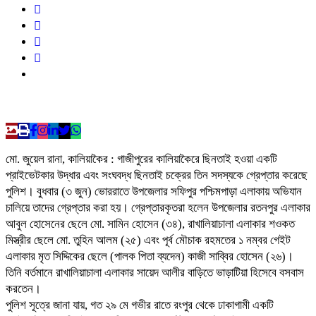
মো. জুয়েল রানা, কালিয়াকৈর : গাজীপুরের কালিয়াকৈরে ছিনতাই হওয়া একটি
প্রাইভেটকার উদ্ধার এবং সংঘবদ্ধ ছিনতাই চক্রের তিন সদস্যকে গ্রেপ্তার করেছে
পুলিশ। বুধবার (৩ জুন) ভোররাতে উপজেলার সফিপুর পশ্চিমপাড়া এলাকায় অভিযান
চালিয়ে তাদের গ্রেপ্তার করা হয়। গ্রেপ্তারকৃতরা হলেন উপজেলার রতনপুর এলাকার
আবুল হোসেনের ছেলে মো. সামিন হোসেন (৩৪), রাখালিয়াচালা এলাকার শওকত
মিস্ত্রীর ছেলে মো. তুহিন আলম (২৫) এবং পূর্ব মৌচাক রহমতের ১ নম্বর গেইট
এলাকার মৃত সিদ্দিকের ছেলে (পালক পিতা ব্যদেন) কাজী সাব্বির হোসেন (২৬)।
তিনি বর্তমানে রাখালিয়াচালা এলাকার সায়েদ আলীর বাড়িতে ভাড়াটিয়া হিসেবে বসবাস
করতেন।
পুলিশ সূত্রে জানা যায়, গত ২৯ মে গভীর রাতে রংপুর থেকে ঢাকাগামী একটি