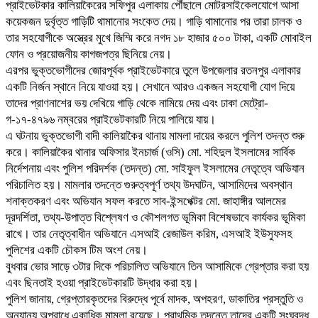
প্রাইভেটকার কালিয়াকৈরের সফিপুর এলাকায় পৌঁছালে মোটরসাইকেলযোগে আসা
কয়েকজন দুর্বৃত্ত গাড়িটি থামানোর সংকেত দেয়। গাড়ি থামানোর পর তারা চালক ও
তার সহযোগীকে অস্ত্রের মুখে জিম্মি করে নগদ ১৮ হাজার ৫০০ টাকা, একটি মোবাইল
ফোন ও প্রয়োজনীয় কাগজপত্র ছিনিয়ে নেয়।
এরপর ভুক্তভোগীদের জোরপূর্বক প্রাইভেটকারে তুলে উপজেলার রতনপুর এলাকার
একটি নির্জন স্থানে নিয়ে যাওয়া হয়। সেখানে আরও একজন সহযোগী যোগ দিয়ে
তাদের প্রাণনাশের ভয় দেখিয়ে গাড়ি থেকে নামিয়ে দেয় এবং ঢাকা মেট্রো-
গ-১৭-৪৭৯৬ নম্বরের প্রাইভেটকারটি নিয়ে পালিয়ে যায়।
এ ঘটনায় ভুক্তভোগী বাদী কালিয়াকৈর থানায় মামলা দায়ের করলে পুলিশ তদন্ত শুরু
করে। কালিয়াকৈর থানার অফিসার ইনচার্জ (ওসি) মো. শহিদুল ইসলামের সার্বিক
নির্দেশনায় এবং পুলিশ পরিদর্শক (তদন্ত) মো. সাইফুল ইসলামের নেতৃত্বে অভিযান
পরিচালিত হয়। মামলার তদন্তে গুরুত্বপূর্ণ তথ্য উদঘাটন, আসামিদের অবস্থান
শনাক্তকরণ এবং অভিযান সফল করতে সাব-ইন্সপেক্টর মো. জাহাঙ্গীর আলমের
দূরদর্শিতা, তথ্য-উপাত্ত বিশ্লেষণ ও কৌশলগত ভূমিকা বিশেষভাবে কার্যকর ভূমিকা
রাখে। তার নেতৃত্বাধীন অভিযানে এসআই রেজাউল করিম, এসআই ইউসুফসহ
পুলিশের একটি চৌকস টিম অংশ নেয়।
বুধবার ভোর সাড়ে ৩টার দিকে পরিচালিত অভিযানে তিন আসামিকে গ্রেপ্তার করা হয়
এবং ছিনতাই হওয়া প্রাইভেটকারটি উদ্ধার করা হয়।
পুলিশ জানায়, গ্রেপ্তারকৃতদের বিরুদ্ধে পূর্বে মাদক, অপহরণ, ডাকাতির প্রস্তুতি ও
অন্যান্য অপরাধে একাধিক মামলা রয়েছে। প্রাথমিক তদন্তে তাদের একটি সংঘবদ্ধ