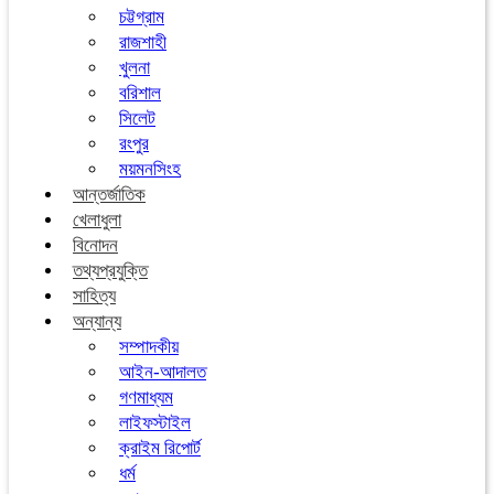
চট্টগ্রাম
রাজশাহী
খুলনা
বরিশাল
সিলেট
রংপুর
ময়মনসিংহ
আন্তর্জাতিক
খেলাধুলা
বিনোদন
তথ্যপ্রযুক্তি
সাহিত্য
অন্যান্য
সম্পাদকীয়
আইন-আদালত
গণমাধ্যম
লাইফস্টাইল
ক্রাইম রিপোর্ট
ধর্ম