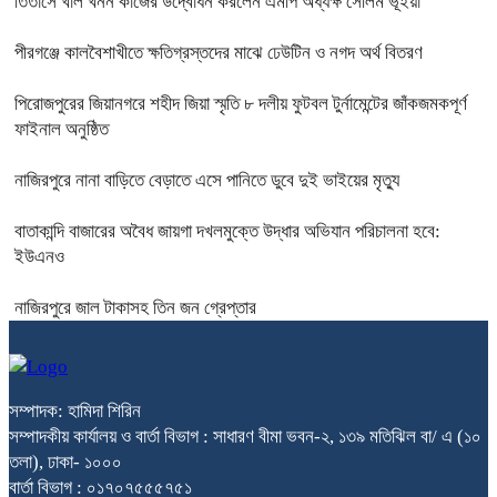
তিতাসে খাল খনন কাজের উদ্বোধন করলেন এমপি অধ্যক্ষ সেলিম ভূঁইয়া
পীরগঞ্জে কালবৈশাখীতে ক্ষতিগ্রস্তদের মাঝে ঢেউটিন ও নগদ অর্থ বিতরণ
পিরোজপুরের জিয়ানগরে শহীদ জিয়া স্মৃতি ৮ দলীয় ফুটবল টুর্নামেন্টের জাঁকজমকপূর্ণ
ফাইনাল অনুষ্ঠিত
নাজিরপুরে নানা বাড়িতে বেড়াতে এসে পানিতে ডুবে দুই ভাইয়ের মৃত্যু
বাতাকান্দি বাজারের অবৈধ জায়গা দখলমুক্তে উদ্ধার অভিযান পরিচালনা হবে:
ইউএনও
নাজিরপুরে জাল টাকাসহ তিন জন গ্রেপ্তার
সম্পাদক: হামিদা শিরিন
সম্পাদকীয় কার্যালয় ও বার্তা বিভাগ : সাধারণ বীমা ভবন-২, ১৩৯ মতিঝিল বা/ এ (১০
তলা), ঢাকা- ১০০০
বার্তা বিভাগ : ০১৭০৭৫৫৫৭৫১