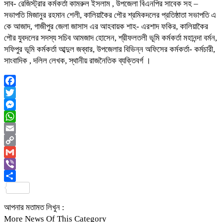
সাব- রেজিস্ট্রার কর্মকর্তা কামরুল ইসলাম , উপজেলা বিএনপির সাবেক সহ –
সভাপতি মিজানুর রহমান শেলী, কালিয়াকৈর পৌর শ্রমিকদলের প্রতিষ্ঠাতা সভাপতি এ
কে আজাদ, গাজীপুর জেলা জাসাস এর আহবায়ক শাহ- এরশাদ ফকির, কালিয়াকৈর
পৌর যুবদলের সদস্য সচিব আমজাদ হোসেন, শ্রীফলতলী ভূমি কর্মকর্তা মহানন্দা বর্মন,
সফিপুর ভূমি কর্মকর্তা আব্দুল জব্বার, উপজেলার বিভিন্ন অফিসের কর্মকর্তা- কর্মচারী,
সাংবাদিক , দলিল লেখক, স্থানীয় রাজনৈতিক ব্যক্তিবর্গ ।
Facebook
Twitter
Messenger
WhatsApp
Email
Copy
Link
Gmail
Viber
Share
আপনার মতামত লিখুন :
More News Of This Category