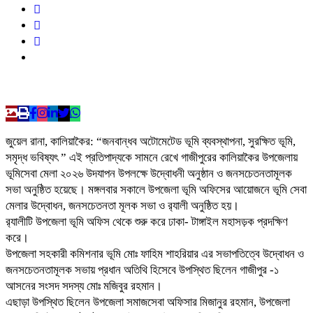
জুয়েল রানা, কালিয়াকৈর: “জনবান্ধব অটোমেটেড ভূমি ব্যবস্থাপনা, সুরক্ষিত ভূমি,
সমৃদ্ধ ভবিষ্যৎ ” এই প্রতিপাদ্যকে সামনে রেখে গাজীপুরের কালিয়াকৈর উপজেলায়
ভূমিসেবা মেলা ২০২৬ উদযাপন উপলক্ষে উদ্বোধনী অনুষ্ঠান ও জনসচেতনতামূলক
সভা অনুষ্ঠিত হয়েছে। মঙ্গলবার সকালে উপজেলা ভূমি অফিসের আয়োজনে ভূমি সেবা
মেলার উদ্বোধন, জনসচেতনতা মূলক সভা ও র‍্যালী অনুষ্ঠিত হয়।
র‍্যালীটি উপজেলা ভূমি অফিস থেকে শুরু করে ঢাকা- টাঙ্গাইল মহাসড়ক প্রদক্ষিণ
করে।
উপজেলা সহকারী কমিশনার ভূমি মোঃ ফাহিম শাহরিয়ার এর সভাপতিত্বে উদ্বোধন ও
জনসচেতনতামূলক সভায় প্রধান অতিথি হিসেবে উপস্থিত ছিলেন গাজীপুর -১
আসনের সংসদ সদস্য মোঃ মজিবুর রহমান।
এছাড়া উপস্থিত ছিলেন উপজেলা সমাজসেবা অফিসার মিজানুর রহমান, উপজেলা