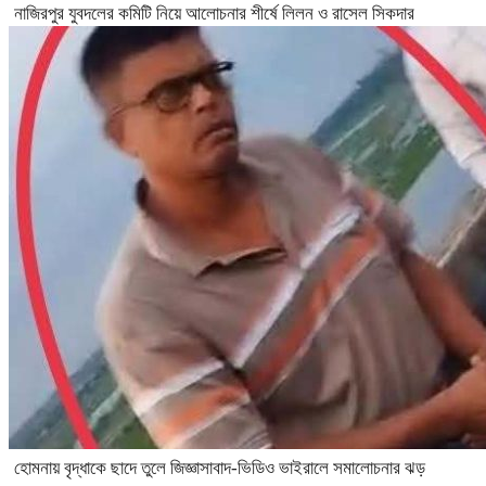
নাজিরপুর যুবদলের কমিটি নিয়ে আলোচনার শীর্ষে লিলন ও রাসেল সিকদার
হোমনায় বৃদ্ধাকে ছাদে তুলে জিজ্ঞাসাবাদ-ভিডিও ভাইরালে সমালোচনার ঝড়