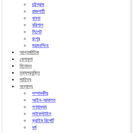
চট্টগ্রাম
রাজশাহী
খুলনা
বরিশাল
সিলেট
রংপুর
ময়মনসিংহ
আন্তর্জাতিক
খেলাধুলা
বিনোদন
তথ্যপ্রযুক্তি
সাহিত্য
অন্যান্য
সম্পাদকীয়
আইন-আদালত
গণমাধ্যম
লাইফস্টাইল
ক্রাইম রিপোর্ট
ধর্ম