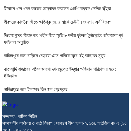
তিতাসে খাল খনন কাজের উদ্বোধন করলেন এমপি অধ্যক্ষ সেলিম ভূঁইয়া
পীরগঞ্জে কালবৈশাখীতে ক্ষতিগ্রস্তদের মাঝে ঢেউটিন ও নগদ অর্থ বিতরণ
পিরোজপুরের জিয়ানগরে শহীদ জিয়া স্মৃতি ৮ দলীয় ফুটবল টুর্নামেন্টের জাঁকজমকপূর্ণ
ফাইনাল অনুষ্ঠিত
নাজিরপুরে নানা বাড়িতে বেড়াতে এসে পানিতে ডুবে দুই ভাইয়ের মৃত্যু
বাতাকান্দি বাজারের অবৈধ জায়গা দখলমুক্তে উদ্ধার অভিযান পরিচালনা হবে:
ইউএনও
নাজিরপুরে জাল টাকাসহ তিন জন গ্রেপ্তার
সম্পাদক: হামিদা শিরিন
সম্পাদকীয় কার্যালয় ও বার্তা বিভাগ : সাধারণ বীমা ভবন-২, ১৩৯ মতিঝিল বা/ এ (১০
তলা), ঢাকা- ১০০০