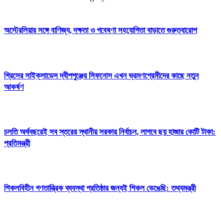
অস্ট্রেলিয়ার সঙ্গে বাণিজ্য, দক্ষতা ও গবেষণা সহযোগিতা বাড়াতে গুরুত্বারোপ
গ্রিসের সাইক্লাডেস দ্বীপপুঞ্জের সিফনোস এখন ভ্রমণপ্রেমীদের কাছে নতুন
আকর্ষণ
চলতি অর্থবছরেই সব স্তরের স্থানীয় সরকার নির্বাচন, লাগবে ছয় হাজার কোটি টাকা:
প্রতিমন্ত্রী
শিকলবিহীন গণতান্ত্রিক ব্যবস্থা প্রতিষ্ঠার জন্যই শিকল ভেঙেছি: তথ্যমন্ত্রী