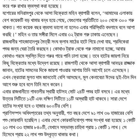
করে গরু রাখার ব্যবস্থা করা হয়েছে।
যশোরের মনিরামপুর থেকে আসা বিক্রেতা মহিন ব্যাপারী বলেন, ‘আমাদের এলাকায়
বেশ কয়েকটি বড় খামার বন্ধ হয়ে গেছে, যেগুলোর প্রতিটিতে ২০০ থেকে ৩০০ গরু
থাকত। গত কয়েক বছর ব্যবসা ভালো না হলেও এবার পরিস্থিতি বদলাবে বলে আশা
করছি।’ মহিন ও তার সঙ্গীরা মিলে এবার ৩২ ট্রাক গরু ঢাকায় এনেছেন।
রাজধানীর শাহজাহানপুর মৈত্রী সংঘ ক্লাব মাঠের হাটে গিয়ে দেখা যায়, শ্রমিকেরা
পশুর জন্য ঘেরা তৈরি করছেন। কোথাও ট্রাক থেকে গরু নামানো হচ্ছে, আবার
কোথাও গরমে স্বস্তি দিতে গরুর গায়ে পানি ঢালা হচ্ছে। তবে হাটের জায়গা নিয়ে
কিছু বিক্রেতার মধ্যে উদ্বেগ রয়েছে। রাজশাহী থেকে আসা ব্যাপারী আবদুর রাজ্জাক
জানান, হাটের সামনের দিকে জায়গা পাওয়ার আশায় তিনি আগেই চলে এসেছেন।
এখন ক্রেতারা মূলত দাম জানতেই বেশি আসছেন, মূল কেনাবেচা ঈদের দুই-তিন দিন
আগে শুরু হবে বলে তিনি মনে করেন।
এবার রাজধানীতে গাবতলীর স্থায়ী হাটসহ মোট ২৪টি পশুর হাট বসবে। এর মধ্যে
উত্তর সিটিতে ১২টি এবং দক্ষিণ সিটিতে ১১টি অস্থায়ী হাট থাকবে। সারা দেশে
হাটের সংখ্যা হবে ৩ হাজার ৬০০টির বেশি।
প্রাণিসম্পদ অধিদপ্তরের তথ্য অনুযায়ী, গত বছর দেশে ৯১ লাখ ৩৬ হাজারের বেশি
পশু কোরবানি হয়েছিল। এবার দেশে কোরবানিযোগ্য পশুর সংখ্যা ধরা হয়েছে ১ কোটি
২৩ লাখ ৩৩ হাজার ৮৪০টি, যেখানে সম্ভাব্য চাহিদা প্রায় ১ কোটি ১ লাখ। সে
হিসেবে প্রায় ২২ লাখ পশু উদ্বৃত্ত থাকার কথা।