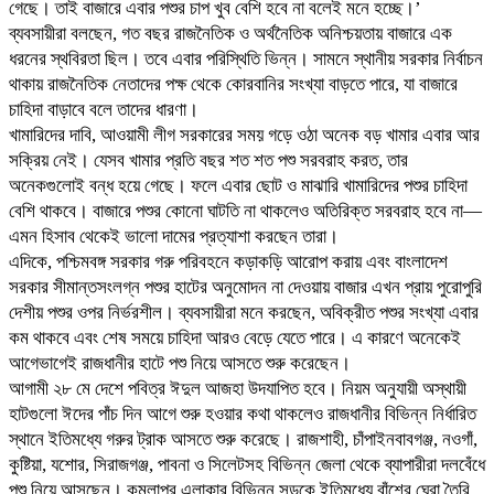
গেছে। তাই বাজারে এবার পশুর চাপ খুব বেশি হবে না বলেই মনে হচ্ছে।’
ব্যবসায়ীরা বলছেন, গত বছর রাজনৈতিক ও অর্থনৈতিক অনিশ্চয়তায় বাজারে এক
ধরনের স্থবিরতা ছিল। তবে এবার পরিস্থিতি ভিন্ন। সামনে স্থানীয় সরকার নির্বাচন
থাকায় রাজনৈতিক নেতাদের পক্ষ থেকে কোরবানির সংখ্যা বাড়তে পারে, যা বাজারে
চাহিদা বাড়াবে বলে তাদের ধারণা।
খামারিদের দাবি, আওয়ামী লীগ সরকারের সময় গড়ে ওঠা অনেক বড় খামার এবার আর
সক্রিয় নেই। যেসব খামার প্রতি বছর শত শত পশু সরবরাহ করত, তার
অনেকগুলোই বন্ধ হয়ে গেছে। ফলে এবার ছোট ও মাঝারি খামারিদের পশুর চাহিদা
বেশি থাকবে। বাজারে পশুর কোনো ঘাটতি না থাকলেও অতিরিক্ত সরবরাহ হবে না—
এমন হিসাব থেকেই ভালো দামের প্রত্যাশা করছেন তারা।
এদিকে, পশ্চিমবঙ্গ সরকার গরু পরিবহনে কড়াকড়ি আরোপ করায় এবং বাংলাদেশ
সরকার সীমান্তসংলগ্ন পশুর হাটের অনুমোদন না দেওয়ায় বাজার এখন প্রায় পুরোপুরি
দেশীয় পশুর ওপর নির্ভরশীল। ব্যবসায়ীরা মনে করছেন, অবিক্রীত পশুর সংখ্যা এবার
কম থাকবে এবং শেষ সময়ে চাহিদা আরও বেড়ে যেতে পারে। এ কারণে অনেকেই
আগেভাগেই রাজধানীর হাটে পশু নিয়ে আসতে শুরু করেছেন।
আগামী ২৮ মে দেশে পবিত্র ঈদুল আজহা উদযাপিত হবে। নিয়ম অনুযায়ী অস্থায়ী
হাটগুলো ঈদের পাঁচ দিন আগে শুরু হওয়ার কথা থাকলেও রাজধানীর বিভিন্ন নির্ধারিত
স্থানে ইতিমধ্যে গরুর ট্রাক আসতে শুরু করেছে। রাজশাহী, চাঁপাইনবাবগঞ্জ, নওগাঁ,
কুষ্টিয়া, যশোর, সিরাজগঞ্জ, পাবনা ও সিলেটসহ বিভিন্ন জেলা থেকে ব্যাপারীরা দলবেঁধে
পশু নিয়ে আসছেন। কমলাপুর এলাকার বিভিন্ন সড়কে ইতিমধ্যে বাঁশের ঘেরা তৈরি