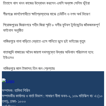
তিতাসে খাল খনন কাজের উদ্বোধন করলেন এমপি অধ্যক্ষ সেলিম ভূঁইয়া
পীরগঞ্জে কালবৈশাখীতে ক্ষতিগ্রস্তদের মাঝে ঢেউটিন ও নগদ অর্থ বিতরণ
পিরোজপুরের জিয়ানগরে শহীদ জিয়া স্মৃতি ৮ দলীয় ফুটবল টুর্নামেন্টের জাঁকজমকপূর্ণ
ফাইনাল অনুষ্ঠিত
নাজিরপুরে নানা বাড়িতে বেড়াতে এসে পানিতে ডুবে দুই ভাইয়ের মৃত্যু
বাতাকান্দি বাজারের অবৈধ জায়গা দখলমুক্তে উদ্ধার অভিযান পরিচালনা হবে:
ইউএনও
নাজিরপুরে জাল টাকাসহ তিন জন গ্রেপ্তার
সম্পাদক: হামিদা শিরিন
সম্পাদকীয় কার্যালয় ও বার্তা বিভাগ : সাধারণ বীমা ভবন-২, ১৩৯ মতিঝিল বা/ এ (১০
তলা), ঢাকা- ১০০০