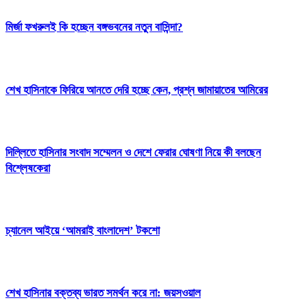
মির্জা ফখরুলই কি হচ্ছেন বঙ্গভবনের নতুন বাসিন্দা?
শেখ হাসিনাকে ফিরিয়ে আনতে দেরি হচ্ছে কেন, প্রশ্ন জামায়াতের আমিরের
দিল্লিতে হাসিনার সংবাদ সম্মেলন ও দেশে ফেরার ঘোষণা নিয়ে কী বলছেন
বিশ্লেষকেরা
চ্যানেল আইয়ে ‘আমরাই বাংলাদেশ’ টকশো
শেখ হাসিনার বক্তব্য ভারত সমর্থন করে না: জয়সওয়াল