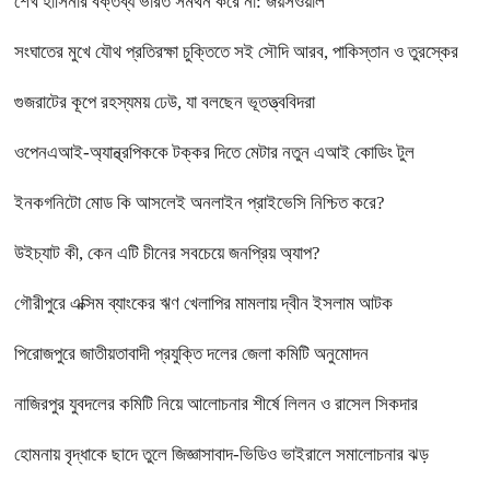
শেখ হাসিনার বক্তব্য ভারত সমর্থন করে না: জয়সওয়াল
সংঘাতের মুখে যৌথ প্রতিরক্ষা চুক্তিতে সই সৌদি আরব, পাকিস্তান ও তুরস্কের
গুজরাটের কূপে রহস্যময় ঢেউ, যা বলছেন ভূতত্ত্ববিদরা
ওপেনএআই-অ্যান্থ্রপিককে টক্কর দিতে মেটার নতুন এআই কোডিং টুল
ইনকগনিটো মোড কি আসলেই অনলাইন প্রাইভেসি নিশ্চিত করে?
উইচ্যাট কী, কেন এটি চীনের সবচেয়ে জনপ্রিয় অ্যাপ?
গৌরীপুরে এক্সিম ব্যাংকের ঋণ খেলাপির মামলায় দ্বীন ইসলাম আটক
পিরোজপুরে জাতীয়তাবাদী প্রযুক্তি দলের জেলা কমিটি অনুমোদন
নাজিরপুর যুবদলের কমিটি নিয়ে আলোচনার শীর্ষে লিলন ও রাসেল সিকদার
হোমনায় বৃদ্ধাকে ছাদে তুলে জিজ্ঞাসাবাদ-ভিডিও ভাইরালে সমালোচনার ঝড়