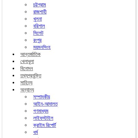
চট্টগ্রাম
রাজশাহী
খুলনা
বরিশাল
সিলেট
রংপুর
ময়মনসিংহ
আন্তর্জাতিক
খেলাধুলা
বিনোদন
তথ্যপ্রযুক্তি
সাহিত্য
অন্যান্য
সম্পাদকীয়
আইন-আদালত
গণমাধ্যম
লাইফস্টাইল
ক্রাইম রিপোর্ট
ধর্ম