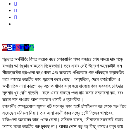
প্রভাত অর্থনীতি: বিগত কয়েক বছর কোরবানির পশুর বাজারে শেষ সময়ে দাম পড়ে
যাওয়ার আশঙ্কায় থাকতেন বিক্রেতারা। তবে এবার সেই উদ্বেগ অনেকটাই কম।
সীমান্তঘেঁষা হাটগুলো বন্ধ থাকা এবং ভারতের পশ্চিমবঙ্গে গরু পরিবহনে কড়াকড়ির
ফলে বাজারে ভারতীয় পশুর প্রবেশ কমে গেছে। অন্যদিকে, দেশে রাজনৈতিক ও
অর্থনৈতিক নানা কারণে বড় অনেক খামার বন্ধ হয়ে যাওয়ায় পশুর সরবরাহ চাহিদার
তুলনায় খুব বেশি বাড়েনি। ফলে এবার বাজারে পশুর দাম কমার সম্ভাবনা কম, বরং
ভালো দাম পাওয়ার আশা করছেন খামারি ও ব্যাপারীরা।
রাজধানীর পোস্তগোলা শ্মশান ঘাট সংলগ্ন পশুর হাটে চাঁপাইনবাবগঞ্জ থেকে গরু নিয়ে
এসেছেন মনিরুল মিয়া। তার আনা ২৬টি গরুর মধ্যে ১১টি নিজের খামারের,
বাকিগুলো অন্যদের কাছ থেকে কেনা। মনিরুল বলেন, ‘সীমান্তে নজরদারি বাড়ায়
আগের মতো ভারতীয় গরু ঢুকছে না। আবার দেশে বড় বড় কিছু খামারও বন্ধ হয়ে