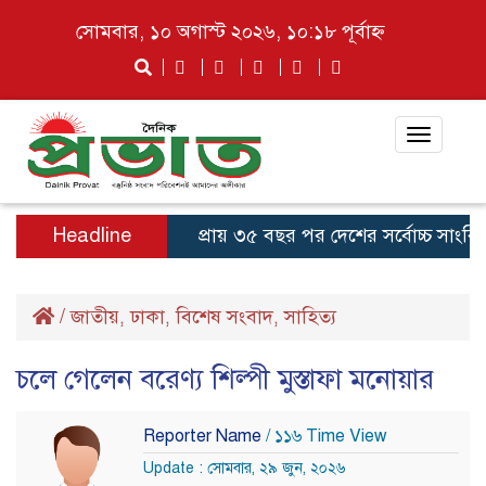
সোমবার, ১০ অগাস্ট ২০২৬, ১০:১৮ পূর্বাহ্ন
Toggle
navigat
Headline
প্রায় ৩৫ বছর পর দেশের সর্বোচ্চ সাংবিধানিক
/
জাতীয়
ঢাকা
বিশেষ সংবাদ
সাহিত্য
,
,
,
চলে গেলেন বরেণ্য শিল্পী মুস্তাফা মনোয়ার
Reporter Name
/ ১১৬ Time View
Update : সোমবার, ২৯ জুন, ২০২৬