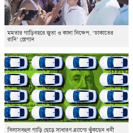
মমতার গাড়িবহরে জুতা ও কাদা নিক্ষেপ, ‘ডাকাতের
রানি’ স্লোগান
বিলাসবহুল গাড়ি ছেড়ে সাধারণ ব্র্যান্ডে ঝুঁকছেন ধনী