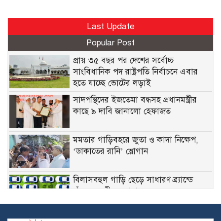
Last Update
Popular Post
প্রায় ৩৫ বছর পর দেশের সর্বোচ্চ
সাংবিধানিক পদ রাষ্ট্রপতি নির্বাচনে এবার
হতে যাচ্ছে ভোটের লড়াই
সাদপন্থিদের ইজতেমা বন্ধসহ প্রধানমন্ত্রীর
কাছে ৯ দাবি জানালো হেফাজত
মমতার গাড়িবহরে জুতা ও কাদা নিক্ষেপ,
‘ডাকাতের রানি’ স্লোগান
বিলাসবহুল গাড়ি ছেড়ে সাধারণ ব্র্যান্ডে
ঝুঁকছেন ধনী ক্রেতারা
ট্রাম্প ‘বন্ধু’ হলেও নিজের অবস্থান ‘কঠোর’