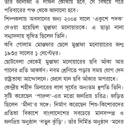
তাঁর জানাজা ও দাফন কোথায় হবে, সে বিষয়ে পরে
পরিবারের পক্ষ থেকে জানানো হবে।
শিল্পকলায় অবদানের জন্য ২০০৪ সালে ‘একুশে পদক’
দেওয়া হয়েছিল মুস্তাফা মনোয়ারকে। এ ছাড়া নানা
সম্মাননায় ভূষিত ছিলেন তিনি।
কবি গোলাম মোস্তফার ছেলে মুস্তাফা মনোয়ারের জন্ম
১৯৩৫ সালের ১ সেপ্টেম্বর।
ছোটবেলা থেকেই মুস্তাফা মনোয়ারের ছবি আঁকা আর
গানের প্রতি আকর্ষণ। নবম শ্রেণিতে পড়ার সময় যোগ দেন
রাষ্ট্রভাষা আন্দোলনে। জেলে যান ছবি আঁকার অপরাধে।
কেন্দ্রীয় শহীদ মিনারের লাল সূর্যের অন্যতম স্থপতি তিনি।
সৃষ্টি করেছেন ‘পারুল’-এর মতো জনপ্রিয় চরিত্র। জড়িত
ছিলেন ‘মীনা’র সঙ্গে। নির্মাণ করেছেন শিশু-কিশোরদের
প্রতিভা বিকাশে বাংলাদেশের সবচেয়ে মানসম্পন্ন ও
জনপ্রিয় অনুষ্ঠান ‘নতুন কুঁড়ি’। তাঁর নির্মিত অনুষ্ঠান ‘মনের