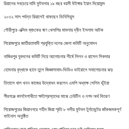
রিয়ালের সবচেয়ে দামি ফুটবলার ১৯ বছর বয়সী উইঙ্গার ইয়ান দিয়োমান্দ
২০৩২ সাল পর্যন্ত রিয়ালেই থাকছেন ভিনিসিয়ুস
গৌরীপুরে এক্সিম ব্যাংকের ঋণ খেলাপির মামলায় দ্বীন ইসলাম আটক
পিরোজপুরে জাতীয়তাবাদী প্রযুক্তি দলের জেলা কমিটি অনুমোদন
নাজিরপুর যুবদলের কমিটি নিয়ে আলোচনার শীর্ষে লিলন ও রাসেল সিকদার
হোমনায় বৃদ্ধাকে ছাদে তুলে জিজ্ঞাসাবাদ-ভিডিও ভাইরালে সমালোচনার ঝড়
তিতাসে খাল খনন কাজের উদ্বোধন করলেন এমপি অধ্যক্ষ সেলিম ভূঁইয়া
পীরগঞ্জে কালবৈশাখীতে ক্ষতিগ্রস্তদের মাঝে ঢেউটিন ও নগদ অর্থ বিতরণ
পিরোজপুরের জিয়ানগরে শহীদ জিয়া স্মৃতি ৮ দলীয় ফুটবল টুর্নামেন্টের জাঁকজমকপূর্ণ
ফাইনাল অনুষ্ঠিত