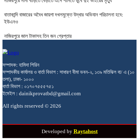
নাজিরপুরে নানা বাড়িতে বেড়াতে এসে পানিতে ডুবে দুই ভাইয়ের মৃত্যু
বাতাকান্দি বাজারের অবৈধ জায়গা দখলমুক্তে উদ্ধার অভিযান পরিচালনা হবে:
ইউএনও
নাজিরপুরে জাল টাকাসহ তিন জন গ্রেপ্তার
সম্পাদক: হামিদা শিরিন
সম্পাদকীয় কার্যালয় ও বার্তা বিভাগ : সাধারণ বীমা ভবন-২, ১৩৯ মতিঝিল বা/ এ (১০
তলা), ঢাকা- ১০০০
বার্তা বিভাগ : ০১৭০৭৫৫৫৭৫১
ইমেইল : dainikprovatbd@gmail.com
All rights reserved © 2026
Raytahost
Developed by