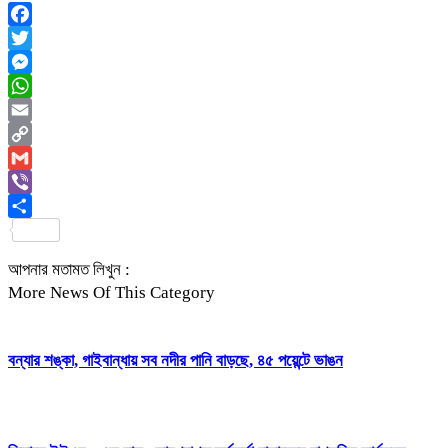
Facebook
Twitter
Messenger
WhatsApp
Email
Copy
Link
Gmail
Viber
Share
আপনার মতামত লিখুন :
More News Of This Category
বন্যার শঙ্কা, গাইবান্ধায় সব নদীর পানি বাড়ছে, ৪৫ পয়েন্টে ভাঙন