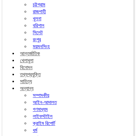
চট্টগ্রাম
রাজশাহী
খুলনা
বরিশাল
সিলেট
রংপুর
ময়মনসিংহ
আন্তর্জাতিক
খেলাধুলা
বিনোদন
তথ্যপ্রযুক্তি
সাহিত্য
অন্যান্য
সম্পাদকীয়
আইন-আদালত
গণমাধ্যম
লাইফস্টাইল
ক্রাইম রিপোর্ট
ধর্ম