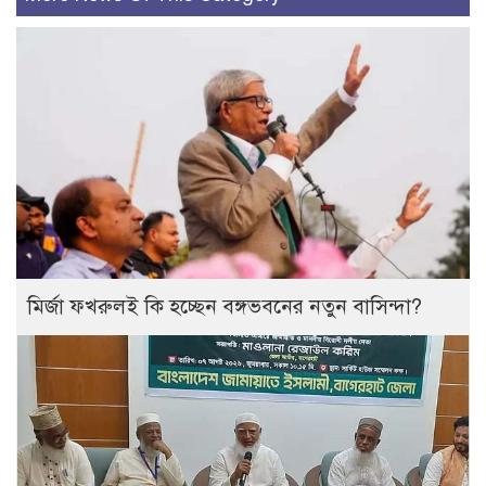
মির্জা ফখরুলই কি হচ্ছেন বঙ্গভবনের নতুন বাসিন্দা?