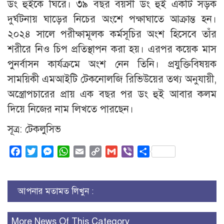
ডং হুইকে ঘিরে। ৩৯ বছর বয়সী ডং হুই একটি সড়ক
দুর্ঘটনায় ঘাড়ের নিচের অংশে পক্ষাঘাতে আক্রান্ত হন।
২০২৪ সালে পরীক্ষামূলক কর্মসূচির অংশ হিসেবে তাঁর
শরীরে নিও চিপ প্রতিস্থাপন করা হয়। এরপর কয়েক মাস
পুনর্বাসন কার্যক্রমে অংশ নেন তিনি। প্রযুক্তিবিষয়ক
সাময়িকী এমআইটি টেকনোলজি রিভিউয়ের তথ্য অনুযায়ী,
অস্ত্রোপচারের প্রায় এক বছর পর ডং হুই আবার কলম
দিয়ে নিজের নাম লিখতে পারছেন।
সূত্র: টেকলুসিভ
Facebook
Twitter
Messenger
WhatsApp
Email
Copy
Gmail
Viber
Share
Link
আপনার মতামত লিখুন :
More News Of This Category