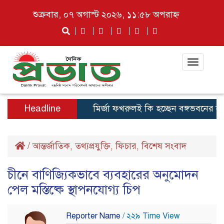
শুক্রবার, ০৭ অগাস্ট ২০২৬, ১১:৫৮ অপরাহ্ন
Toggle
navigat
Headline
মির্জা ফখরুলই কি হচ্ছেন বঙ্গভবনের নতুন ব
/
আন্তর্জাতিক
তথ্যপ্রযুক্তি
ফিচার
বিশেষ সংবাদ
,
,
,
চীনে বাণিজ্যিকভাবে ব্যবহারের অনুমোদন
পেল মস্তিষ্কে স্থাপনযোগ্য চিপ
Reporter Name
/ ২২৯ Time View