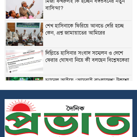
মির্জা ফখরুলই কি হচ্ছেন বঙ্গভবনের নতুন
বাসিন্দা?
শেখ হাসিনাকে ফিরিয়ে আনতে দেরি হচ্ছে
কেন, প্রশ্ন জামায়াতের আমিরের
দিল্লিতে হাসিনার সংবাদ সম্মেলন ও দেশে
ফেরার ঘোষণা নিয়ে কী বলছেন বিশ্লেষকেরা
চ্যানেল আইয়ে ‘আমরাই বাংলাদেশ’ টকশো
শেখ হাসিনার বক্তব্য ভারত সমর্থন করে না:
জয়সওয়াল
সংঘাতের মুখে যৌথ প্রতিরক্ষা চুক্তিতে সই
সৌদি আরব, পাকিস্তান ও তুরস্কের