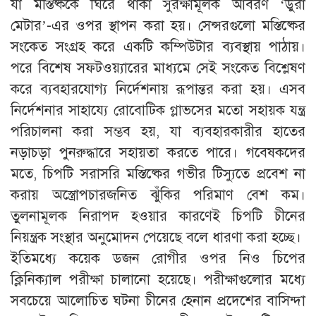
যা মস্তিষ্ককে ঘিরে থাকা সুরক্ষামূলক আবরণ ‘ডুরা
মেটার’-এর ওপর স্থাপন করা হয়। সেন্সরগুলো মস্তিষ্কের
সংকেত সংগ্রহ করে একটি কম্পিউটার ব্যবস্থায় পাঠায়।
পরে বিশেষ সফটওয়্যারের মাধ্যমে সেই সংকেত বিশ্লেষণ
করে ব্যবহারযোগ্য নির্দেশনায় রূপান্তর করা হয়। এসব
নির্দেশনার সাহায্যে রোবোটিক গ্লাভসের মতো সহায়ক যন্ত্র
পরিচালনা করা সম্ভব হয়, যা ব্যবহারকারীর হাতের
নড়াচড়া পুনরুদ্ধারে সহায়তা করতে পারে। গবেষকদের
মতে, চিপটি সরাসরি মস্তিষ্কের গভীর টিস্যুতে প্রবেশ না
করায় অস্ত্রোপচারজনিত ঝুঁকির পরিমাণ বেশ কম।
তুলনামূলক নিরাপদ হওয়ার কারণেই চিপটি চীনের
নিয়ন্ত্রক সংস্থার অনুমোদন পেয়েছে বলে ধারণা করা হচ্ছে।
ইতিমধ্যে কয়েক ডজন রোগীর ওপর নিও চিপের
ক্লিনিক্যাল পরীক্ষা চালানো হয়েছে। পরীক্ষাগুলোর মধ্যে
সবচেয়ে আলোচিত ঘটনা চীনের হেনান প্রদেশের বাসিন্দা