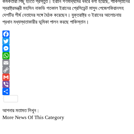
কর্মকর্তারা পিছু হটতে প্রস্তুত। ইরানি গণমাধ্যমের খবরে বলা হয়েছে, পাকিস্তানের
স্বরাষ্ট্রমন্ত্রী মহসিন নাকভি গতকাল ইরানের প্রেসিডেন্ট মাসুদ পেজেশকিয়ানসহ
দেশটির শীর্ষ নেতাদের সঙ্গে বৈঠক করেছেন। যুক্তরাষ্ট্র ও ইরানের আলোচনায়
প্রধান মধ্যস্থতাকারীর ভূমিকা পালন করছে পাকিস্তান।
Facebook
Twitter
Messenger
WhatsApp
Email
Copy
Link
Gmail
Viber
Share
আপনার মতামত লিখুন :
More News Of This Category