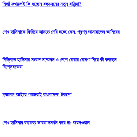
মির্জা ফখরুলই কি হচ্ছেন বঙ্গভবনের নতুন বাসিন্দা?
শেখ হাসিনাকে ফিরিয়ে আনতে দেরি হচ্ছে কেন, প্রশ্ন জামায়াতের আমিরের
দিল্লিতে হাসিনার সংবাদ সম্মেলন ও দেশে ফেরার ঘোষণা নিয়ে কী বলছেন
বিশ্লেষকেরা
চ্যানেল আইয়ে ‘আমরাই বাংলাদেশ’ টকশো
শেখ হাসিনার বক্তব্য ভারত সমর্থন করে না: জয়সওয়াল