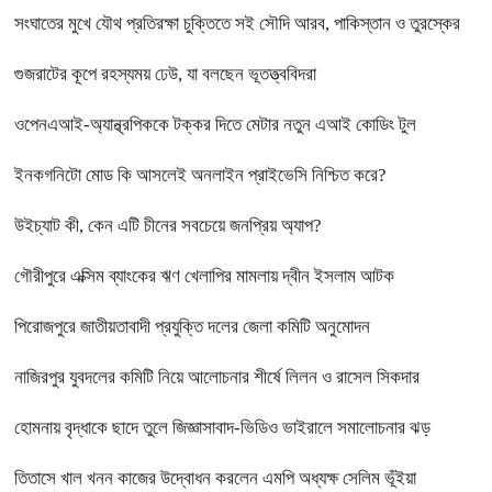
সংঘাতের মুখে যৌথ প্রতিরক্ষা চুক্তিতে সই সৌদি আরব, পাকিস্তান ও তুরস্কের
গুজরাটের কূপে রহস্যময় ঢেউ, যা বলছেন ভূতত্ত্ববিদরা
ওপেনএআই-অ্যান্থ্রপিককে টক্কর দিতে মেটার নতুন এআই কোডিং টুল
ইনকগনিটো মোড কি আসলেই অনলাইন প্রাইভেসি নিশ্চিত করে?
উইচ্যাট কী, কেন এটি চীনের সবচেয়ে জনপ্রিয় অ্যাপ?
গৌরীপুরে এক্সিম ব্যাংকের ঋণ খেলাপির মামলায় দ্বীন ইসলাম আটক
পিরোজপুরে জাতীয়তাবাদী প্রযুক্তি দলের জেলা কমিটি অনুমোদন
নাজিরপুর যুবদলের কমিটি নিয়ে আলোচনার শীর্ষে লিলন ও রাসেল সিকদার
হোমনায় বৃদ্ধাকে ছাদে তুলে জিজ্ঞাসাবাদ-ভিডিও ভাইরালে সমালোচনার ঝড়
তিতাসে খাল খনন কাজের উদ্বোধন করলেন এমপি অধ্যক্ষ সেলিম ভূঁইয়া