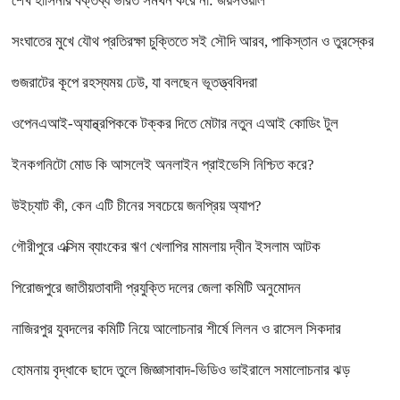
শেখ হাসিনার বক্তব্য ভারত সমর্থন করে না: জয়সওয়াল
সংঘাতের মুখে যৌথ প্রতিরক্ষা চুক্তিতে সই সৌদি আরব, পাকিস্তান ও তুরস্কের
গুজরাটের কূপে রহস্যময় ঢেউ, যা বলছেন ভূতত্ত্ববিদরা
ওপেনএআই-অ্যান্থ্রপিককে টক্কর দিতে মেটার নতুন এআই কোডিং টুল
ইনকগনিটো মোড কি আসলেই অনলাইন প্রাইভেসি নিশ্চিত করে?
উইচ্যাট কী, কেন এটি চীনের সবচেয়ে জনপ্রিয় অ্যাপ?
গৌরীপুরে এক্সিম ব্যাংকের ঋণ খেলাপির মামলায় দ্বীন ইসলাম আটক
পিরোজপুরে জাতীয়তাবাদী প্রযুক্তি দলের জেলা কমিটি অনুমোদন
নাজিরপুর যুবদলের কমিটি নিয়ে আলোচনার শীর্ষে লিলন ও রাসেল সিকদার
হোমনায় বৃদ্ধাকে ছাদে তুলে জিজ্ঞাসাবাদ-ভিডিও ভাইরালে সমালোচনার ঝড়