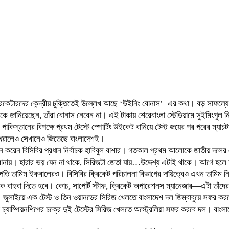
রিকেটারদের কেন্দ্রীয় চুক্তিতেই উল্লেখ আছে ‘উইনিং বোনাস’–এর কথা। বড় সাফল্য
িকে জানিয়েছেন, তাঁরা বোনাস নেবেন না। এই টাকায় শেরেবাংলা স্টেডিয়ামে সুইমিংপুল 
পাকিস্তানের বিপক্ষে প্রথম টেস্টে স্পোর্টিং উইকেট বানিয়ে টেস্ট জয়ের পর পরের ম্যা
য় ধরালেও সেখানেও জিতেছে বাংলাদেশই।
ে মনে করেন বিসিবির প্রধান নির্বাচক হাবিবুল বাশার। গতকাল প্রথম আলোকে জাতীয় দল
 বানায়। হারার ভয় যেন না থাকে, সিরিজটা জেতা যায়…উদ্দেশ্য এটাই থাকে। আগে 
ভাপতি তামিম ইকবালেরও। বিসিবির ক্রিকেট পরিচালনা বিভাগের দায়িত্বেও এখন তামিম নি
দেরকে বাহবা দিতে হবে। কোচ, সাপোর্ট স্টাফ, ক্রিকেট অপারেশনস ম্যানেজার—এটা তাঁদ
য়ে। জুলাইয়ে এক টেস্ট ও তিন ওয়ানডের সিরিজ খেলতে বাংলাদেশ দল জিম্বাবুয়ে সফর করবে।
ট চ্যাম্পিয়নশিপের চক্রে দুই টেস্টের সিরিজ খেলতে অস্ট্রেলিয়া সফর করবে দল। বা