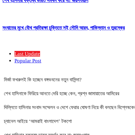
শেখ হাসিনার বক্তব্য ভারত সমর্থন করে না: জয়সওয়াল
সংঘাতের মুখে যৌথ প্রতিরক্ষা চুক্তিতে সই সৌদি আরব, পাকিস্তান ও তুরস্কের
Last Update
Popular Post
মির্জা ফখরুলই কি হচ্ছেন বঙ্গভবনের নতুন বাসিন্দা?
শেখ হাসিনাকে ফিরিয়ে আনতে দেরি হচ্ছে কেন, প্রশ্ন জামায়াতের আমিরের
দিল্লিতে হাসিনার সংবাদ সম্মেলন ও দেশে ফেরার ঘোষণা নিয়ে কী বলছেন বিশ্লেষকে
চ্যানেল আইয়ে ‘আমরাই বাংলাদেশ’ টকশো