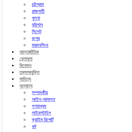
চট্টগ্রাম
রাজশাহী
খুলনা
বরিশাল
সিলেট
রংপুর
ময়মনসিংহ
আন্তর্জাতিক
খেলাধুলা
বিনোদন
তথ্যপ্রযুক্তি
সাহিত্য
অন্যান্য
সম্পাদকীয়
আইন-আদালত
গণমাধ্যম
লাইফস্টাইল
ক্রাইম রিপোর্ট
ধর্ম