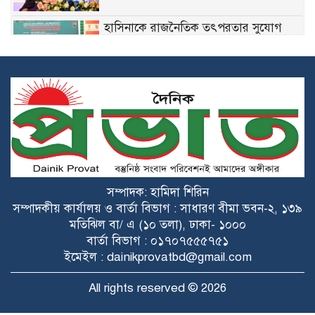
হাসিনাকে রাজনৈতিক তৎপরতার সুযোগ
দিলে ভারতকে বন্ধুত্বপূর্ণ সম্পর্ক নিয়ে ভাবতে
হবে: স্বরাষ্ট্রমন্ত্রী
চাকরি পেলেন জুলাই শহিদ ও আহত
পরিবারের ১০ সদস্য
একটি চক্র জ্বালানি ও বিদ্যুৎ খাতকে
অস্থিতিশীল করার জন্য সক্রিয় : প্রধানমন্ত্রী
সম্পাদক: হামিদা শিরিন
অনুমোদন পেলো জাতীয় সাংবাদিক সংস্থার
সম্পাদকীয় কার্যালয় ও বার্তা বিভাগ : সাধারণ বীমা ভবন-২, ১৩৯
পিরোজপুর জেলা কমিটি
মতিঝিল বা/ এ (১০ তলা), ঢাকা- ১০০০
বার্তা বিভাগ : ০১৭০৭৫৫৫৭৫১
কলাপাড়া হাসপাতালে চালু হলো সিজারিয়ান
ইমেইল : dainikprovatbd@gmail.com
অপারেশন
All rights reserved © 2026
রাজশাহীতে সপ্তাহের ব্যবধানে চড়া ডিমের