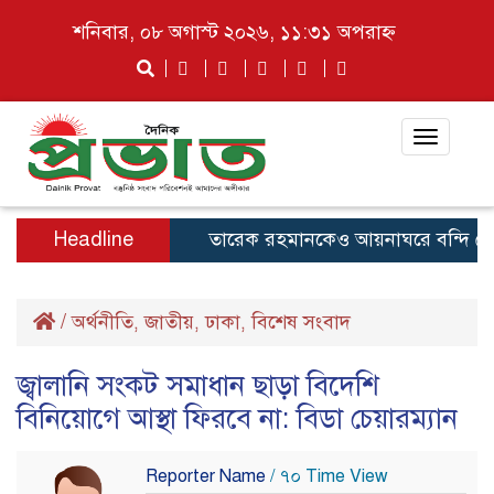
শনিবার, ০৮ অগাস্ট ২০২৬, ১১:৩১ অপরাহ্ন
Toggle
navigat
Headline
তারেক রহমানকেও আয়নাঘরে বন্দি রেখে নির্
/
অর্থনীতি
জাতীয়
ঢাকা
বিশেষ সংবাদ
,
,
,
জ্বালানি সংকট সমাধান ছাড়া বিদেশি
বিনিয়োগে আস্থা ফিরবে না: বিডা চেয়ারম্যান
Reporter Name
/ ৭০ Time View