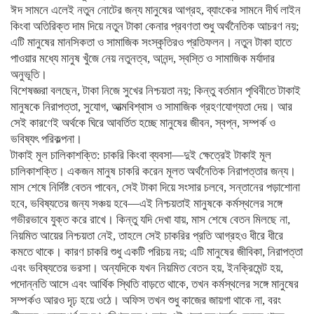
ঈদ সামনে এলেই নতুন নোটের জন্য মানুষের আগ্রহ, ব্যাংকের সামনে দীর্ঘ লাইন
কিংবা অতিরিক্ত দাম দিয়ে নতুন টাকা কেনার প্রবণতা শুধু অর্থনৈতিক আচরণ নয়;
এটি মানুষের মানসিকতা ও সামাজিক সংস্কৃতিরও প্রতিফলন। নতুন টাকা হাতে
পাওয়ার মধ্যে মানুষ খুঁজে নেয় নতুনত্ব, আনন্দ, স্বস্তি ও সামাজিক মর্যাদার
অনুভূতি।
বিশেষজ্ঞরা বলছেন, টাকা নিজে সুখের নিশ্চয়তা নয়; কিন্তু বর্তমান পৃথিবীতে টাকাই
মানুষকে নিরাপত্তা, সুযোগ, আত্মবিশ্বাস ও সামাজিক গ্রহণযোগ্যতা দেয়। আর
সেই কারণেই অর্থকে ঘিরে আবর্তিত হচ্ছে মানুষের জীবন, স্বপ্ন, সম্পর্ক ও
ভবিষ্যৎ পরিকল্পনা।
টাকাই মূল চালিকাশক্তি: চাকরি কিংবা ব্যবসা—দুই ক্ষেত্রেই টাকাই মূল
চালিকাশক্তি। একজন মানুষ চাকরি করেন মূলত অর্থনৈতিক নিরাপত্তার জন্য।
মাস শেষে নির্দিষ্ট বেতন পাবেন, সেই টাকা দিয়ে সংসার চলবে, সন্তানের পড়াশোনা
হবে, ভবিষ্যতের জন্য সঞ্চয় হবে—এই নিশ্চয়তাই মানুষকে কর্মস্থলের সঙ্গে
গভীরভাবে যুক্ত করে রাখে। কিন্তু যদি দেখা যায়, মাস শেষে বেতন মিলছে না,
নিয়মিত আয়ের নিশ্চয়তা নেই, তাহলে সেই চাকরির প্রতি আগ্রহও ধীরে ধীরে
কমতে থাকে। কারণ চাকরি শুধু একটি পরিচয় নয়; এটি মানুষের জীবিকা, নিরাপত্তা
এবং ভবিষ্যতের ভরসা। অন্যদিকে যখন নিয়মিত বেতন হয়, ইনক্রিমেন্ট হয়,
পদোন্নতি আসে এবং আর্থিক স্থিতি বাড়তে থাকে, তখন কর্মস্থলের সঙ্গে মানুষের
সম্পর্কও আরও দৃঢ় হয়ে ওঠে। অফিস তখন শুধু কাজের জায়গা থাকে না, বরং