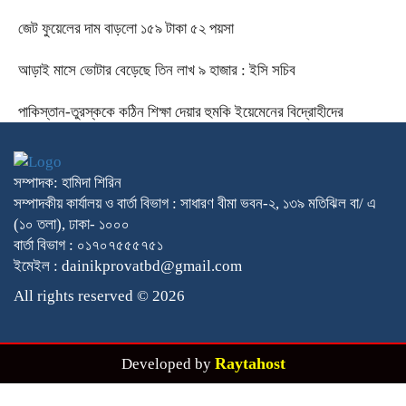
জেট ফুয়েলের দাম বাড়লো ১৫৯ টাকা ৫২ পয়সা
আড়াই মাসে ভোটার বেড়েছে তিন লাখ ৯ হাজার : ইসি সচিব
পাকিস্তান-তুরস্ককে কঠিন শিক্ষা দেয়ার হুমকি ইয়েমেনের বিদ্রোহীদের
সম্পাদক: হামিদা শিরিন
সম্পাদকীয় কার্যালয় ও বার্তা বিভাগ : সাধারণ বীমা ভবন-২, ১৩৯ মতিঝিল বা/ এ
(১০ তলা), ঢাকা- ১০০০
বার্তা বিভাগ : ০১৭০৭৫৫৫৭৫১
ইমেইল : dainikprovatbd@gmail.com
All rights reserved © 2026
Raytahost
Developed by