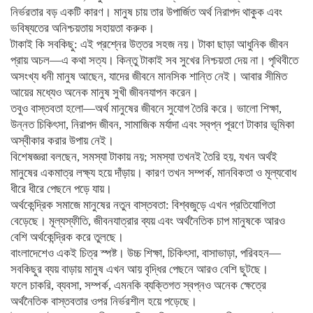
নির্ভরতার বড় একটি কারণ। মানুষ চায় তার উপার্জিত অর্থ নিরাপদ থাকুক এবং
ভবিষ্যতের অনিশ্চয়তায় সহায়তা করুক।
টাকাই কি সবকিছু: এই প্রশ্নের উত্তর সহজ নয়। টাকা ছাড়া আধুনিক জীবন
প্রায় অচল—এ কথা সত্য। কিন্তু টাকাই সব সুখের নিশ্চয়তা দেয় না। পৃথিবীতে
অসংখ্য ধনী মানুষ আছেন, যাদের জীবনে মানসিক শান্তি নেই। আবার সীমিত
আয়ের মধ্যেও অনেক মানুষ সুখী জীবনযাপন করেন।
তবুও বাস্তবতা হলো—অর্থ মানুষের জীবনে সুযোগ তৈরি করে। ভালো শিক্ষা,
উন্নত চিকিৎসা, নিরাপদ জীবন, সামাজিক মর্যাদা এবং স্বপ্ন পূরণে টাকার ভূমিকা
অস্বীকার করার উপায় নেই।
বিশেষজ্ঞরা বলছেন, সমস্যা টাকায় নয়; সমস্যা তখনই তৈরি হয়, যখন অর্থই
মানুষের একমাত্র লক্ষ্য হয়ে দাঁড়ায়। কারণ তখন সম্পর্ক, মানবিকতা ও মূল্যবোধ
ধীরে ধীরে পেছনে পড়ে যায়।
অর্থকেন্দ্রিক সমাজে মানুষের নতুন বাস্তবতা: বিশ্বজুড়ে এখন প্রতিযোগিতা
বেড়েছে। মূল্যস্ফীতি, জীবনযাত্রার ব্যয় এবং অর্থনৈতিক চাপ মানুষকে আরও
বেশি অর্থকেন্দ্রিক করে তুলছে।
বাংলাদেশেও একই চিত্র স্পষ্ট। উচ্চ শিক্ষা, চিকিৎসা, বাসাভাড়া, পরিবহন—
সবকিছুর ব্যয় বাড়ায় মানুষ এখন আয় বৃদ্ধির পেছনে আরও বেশি ছুটছে।
ফলে চাকরি, ব্যবসা, সম্পর্ক, এমনকি ব্যক্তিগত স্বপ্নও অনেক ক্ষেত্রে
অর্থনৈতিক বাস্তবতার ওপর নির্ভরশীল হয়ে পড়েছে।