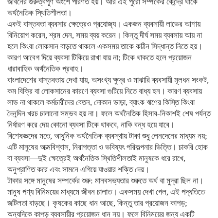
জীবনের গুরুত্বপূর্ণ অংশে পরিণত হয়। আর এই পুরো সম্পর্কের কেন্দ্রে থাকে
অর্থনৈতিক স্থিতিশীলতা।
একই বাস্তবতা ব্যবসার ক্ষেত্রেও প্রযোজ্য। একজন ব্যবসায়ী লাভের আশায়
বিনিয়োগ করেন, শ্রম দেন, সময় ব্যয় করেন। কিন্তু দীর্ঘ সময় ব্যবসায় আয় না
হলে কিংবা লোকসান বাড়তে থাকলে একসময় তাকে কঠিন সিদ্ধান্ত নিতে হয়।
কারণ আবেগ দিয়ে ব্যবসা টিকিয়ে রাখা যায় না; টিকে থাকতে হলে প্রয়োজন
ধারাবাহিক অর্থনৈতিক প্রবাহ।
বাংলাদেশের বাস্তবতায় দেখা যায়, অসংখ্য ক্ষুদ্র ও মাঝারি ব্যবসায়ী মূলধন সংকট,
কম বিক্রি বা লোকসানের কারণে ব্যবসা গুটিয়ে নিতে বাধ্য হন। কারণ ব্যবসায়
লাভ না থাকলে কর্মচারীদের বেতন, দোকান ভাড়া, ব্যাংক ঋণের কিস্তি কিংবা
দৈনন্দিন খরচ চালানো সম্ভব হয় না। ফলে অর্থনৈতিক হিসাব-নিকাশই শেষ পর্যন্ত
নির্ধারণ করে দেয় কোনো ব্যবসা টিকে থাকবে, নাকি বন্ধ হয়ে যাবে।
বিশেষজ্ঞদের মতে, আধুনিক অর্থনৈতিক ব্যবস্থায় টাকা শুধু লেনদেনের মাধ্যম নয়;
এটি মানুষের আত্মবিশ্বাস, নিরাপত্তা ও ভবিষ্যৎ পরিকল্পনার ভিত্তি। চাকরি হোক
বা ব্যবসা—দুই ক্ষেত্রেই অর্থনৈতিক স্থিতিশীলতাই মানুষকে ধরে রাখে,
অনুপ্রাণিত করে এবং সামনে এগিয়ে যাওয়ার শক্তি দেয়।
টাকার সঙ্গে মানুষের সম্পর্কের শুরু: মানবসভ্যতার শুরুতে অর্থ বা মুদ্রা ছিল না।
মানুষ পণ্য বিনিময়ের মাধ্যমে জীবন চালাত। একসময় দেখা গেল, এই পদ্ধতিতে
জটিলতা বাড়ছে। কৃষকের কাছে ধান আছে, কিন্তু তার প্রয়োজন কাপড়;
অন্যদিকে কাপড় ব্যবসায়ীর প্রয়োজন ধান নয়। ফলে বিনিময়ের জন্য একটি