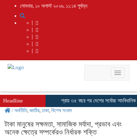
সোমবার, ১০ অগাস্ট ২০২৬, ১১:১৪ পূর্বাহ্ন
Toggle
navigati
Headline
প্রায় ৩৫ বছর পর দেশের সর্বোচ্চ সাংবিধানিক পদ 
/
অর্থনীতি
,
জাতীয়
,
ঢাকা
,
বিশেষ সংবাদ
টাকা মানুষের সক্ষমতা, সামাজিক মর্যাদা, প্রভাব এবং
অনেক ক্ষেত্রে সম্পর্কেরও নির্ধারক শক্তি