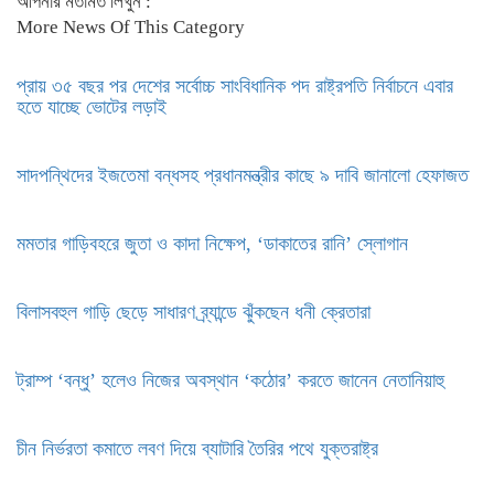
আপনার মতামত লিখুন :
More News Of This Category
প্রায় ৩৫ বছর পর দেশের সর্বোচ্চ সাংবিধানিক পদ রাষ্ট্রপতি নির্বাচনে এবার
হতে যাচ্ছে ভোটের লড়াই
সাদপন্থিদের ইজতেমা বন্ধসহ প্রধানমন্ত্রীর কাছে ৯ দাবি জানালো হেফাজত
মমতার গাড়িবহরে জুতা ও কাদা নিক্ষেপ, ‘ডাকাতের রানি’ স্লোগান
বিলাসবহুল গাড়ি ছেড়ে সাধারণ ব্র্যান্ডে ঝুঁকছেন ধনী ক্রেতারা
ট্রাম্প ‘বন্ধু’ হলেও নিজের অবস্থান ‘কঠোর’ করতে জানেন নেতানিয়াহু
চীন নির্ভরতা কমাতে লবণ দিয়ে ব্যাটারি তৈরির পথে যুক্তরাষ্ট্র