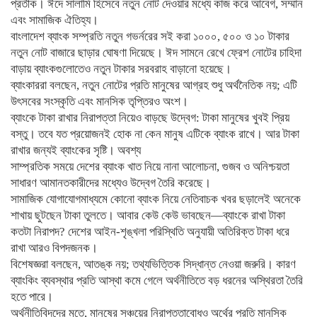
প্রতীক। ঈদে সালামি হিসেবে নতুন নোট দেওয়ার মধ্যে কাজ করে আবেগ, সম্মান
এবং সামাজিক ঐতিহ্য।
বাংলাদেশ ব্যাংক সম্প্রতি নতুন গভর্নরের সই করা ১০০০, ৫০০ ও ১০ টাকার
নতুন নোট বাজারে ছাড়ার ঘোষণা দিয়েছে। ঈদ সামনে রেখে ফ্রেশ নোটের চাহিদা
বাড়ায় ব্যাংকগুলোতেও নতুন টাকার সরবরাহ বাড়ানো হয়েছে।
ব্যাংকাররা বলছেন, নতুন নোটের প্রতি মানুষের আগ্রহ শুধু অর্থনৈতিক নয়; এটি
উৎসবের সংস্কৃতি এবং মানসিক তৃপ্তিরও অংশ।
ব্যাংকে টাকা রাখার নিরাপত্তা নিয়েও বাড়ছে উদ্বেগ: টাকা মানুষের খুবই প্রিয়
বস্তু। তবে যত প্রয়োজনই হোক না কেন মানুষ এটিকে ব্যাংক রাখে। আর টাকা
রাখার জন্যই ব্যাংকের সৃষ্টি। অবশ্য
সাম্প্রতিক সময়ে দেশের ব্যাংক খাত নিয়ে নানা আলোচনা, গুজব ও অনিশ্চয়তা
সাধারণ আমানতকারীদের মধ্যেও উদ্বেগ তৈরি করেছে।
সামাজিক যোগাযোগমাধ্যমে কোনো ব্যাংক নিয়ে নেতিবাচক খবর ছড়ালেই অনেকে
শাখায় ছুটছেন টাকা তুলতে। আবার কেউ কেউ ভাবছেন—ব্যাংকে রাখা টাকা
কতটা নিরাপদ? দেশের আইন-শৃঙ্খলা পরিস্থিতি অনুযায়ী অতিরিক্ত টাকা ধরে
রাখা আরও বিপদজনক।
বিশেষজ্ঞরা বলছেন, আতঙ্ক নয়; তথ্যভিত্তিক সিদ্ধান্ত নেওয়া জরুরি। কারণ
ব্যাংকিং ব্যবস্থার প্রতি আস্থা কমে গেলে অর্থনীতিতে বড় ধরনের অস্থিরতা তৈরি
হতে পারে।
অর্থনীতিবিদদের মতে, মানুষের সঞ্চয়ের নিরাপত্তাবোধও অর্থের প্রতি মানসিক