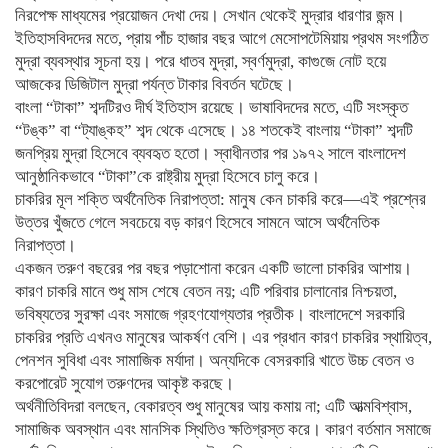
নিরপেক্ষ মাধ্যমের প্রয়োজন দেখা দেয়। সেখান থেকেই মুদ্রার ধারণার জন্ম।
ইতিহাসবিদদের মতে, প্রায় পাঁচ হাজার বছর আগে মেসোপটেমিয়ায় প্রথম সংগঠিত
মুদ্রা ব্যবস্থার সূচনা হয়। পরে ধাতব মুদ্রা, স্বর্ণমুদ্রা, কাগুজে নোট হয়ে
আজকের ডিজিটাল মুদ্রা পর্যন্ত টাকার বিবর্তন ঘটেছে।
বাংলা “টাকা” শব্দটিরও দীর্ঘ ইতিহাস রয়েছে। ভাষাবিদদের মতে, এটি সংস্কৃত
“টঙ্ক” বা “ট্যাঙ্কহ” শব্দ থেকে এসেছে। ১৪ শতকেই বাংলায় “টাকা” শব্দটি
জনপ্রিয় মুদ্রা হিসেবে ব্যবহৃত হতো। স্বাধীনতার পর ১৯৭২ সালে বাংলাদেশ
আনুষ্ঠানিকভাবে “টাকা”কে রাষ্ট্রীয় মুদ্রা হিসেবে চালু করে।
চাকরির মূল শক্তি অর্থনৈতিক নিরাপত্তা: মানুষ কেন চাকরি করে—এই প্রশ্নের
উত্তর খুঁজতে গেলে সবচেয়ে বড় কারণ হিসেবে সামনে আসে অর্থনৈতিক
নিরাপত্তা।
একজন তরুণ বছরের পর বছর পড়াশোনা করেন একটি ভালো চাকরির আশায়।
কারণ চাকরি মানে শুধু মাস শেষে বেতন নয়; এটি পরিবার চালানোর নিশ্চয়তা,
ভবিষ্যতের সুরক্ষা এবং সমাজে গ্রহণযোগ্যতার প্রতীক। বাংলাদেশে সরকারি
চাকরির প্রতি এখনও মানুষের আকর্ষণ বেশি। এর প্রধান কারণ চাকরির স্থায়িত্ব,
পেনশন সুবিধা এবং সামাজিক মর্যাদা। অন্যদিকে বেসরকারি খাতে উচ্চ বেতন ও
করপোরেট সুযোগ তরুণদের আকৃষ্ট করছে।
অর্থনীতিবিদরা বলছেন, বেকারত্ব শুধু মানুষের আয় কমায় না; এটি আত্মবিশ্বাস,
সামাজিক অবস্থান এবং মানসিক স্থিতিও ক্ষতিগ্রস্ত করে। কারণ বর্তমান সমাজে