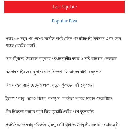
Last Update
Popular Post
প্রায় ৩৫ বছর পর দেশের সর্বোচ্চ সাংবিধানিক পদ রাষ্ট্রপতি নির্বাচনে এবার হতে
যাচ্ছে ভোটের লড়াই
সাদপন্থিদের ইজতেমা বন্ধসহ প্রধানমন্ত্রীর কাছে ৯ দাবি জানালো হেফাজত
মমতার গাড়িবহরে জুতা ও কাদা নিক্ষেপ, ‘ডাকাতের রানি’ স্লোগান
বিলাসবহুল গাড়ি ছেড়ে সাধারণ ব্র্যান্ডে ঝুঁকছেন ধনী ক্রেতারা
ট্রাম্প ‘বন্ধু’ হলেও নিজের অবস্থান ‘কঠোর’ করতে জানেন নেতানিয়াহু
চীন নির্ভরতা কমাতে লবণ দিয়ে ব্যাটারি তৈরির পথে যুক্তরাষ্ট্র
প্রতিনিয়ত জলবায়ু পরিবর্তন হচ্ছে, বেশি ঝুঁকিতে উপকূলীয় এলাকা: তথ্যমন্ত্রী