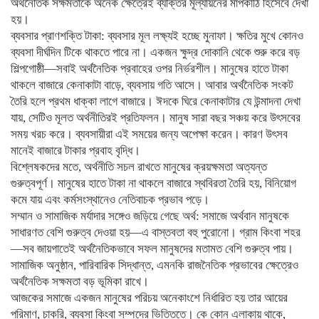
অর্থনৈতিক সক্ষমতাকে অনেক ক্ষেত্রেই ব্যক্তির মূল্যায়নের মাপকাঠি হিসেবে দেখা
হয়।
ব্যবসার প্রাণশক্তি টাকা: ব্যবসার মূল লক্ষ্যই হচ্ছে মুনাফা। ক্ষতির মুখে কোনও
ব্যবসা দীর্ঘদিন টিকে থাকতে পারে না। একজন ক্ষুদ্র দোকানি থেকে শুরু করে বড়
শিল্পগোষ্ঠী—সবাই অর্থনৈতিক প্রবাহের ওপর নির্ভরশীল। মানুষের হাতে টাকা
থাকলে বাজারে কেনাকাটা বাড়ে, ব্যবসায় গতি আসে। আবার অর্থনৈতিক সংকট
তৈরি হলে প্রথম ধাক্কা লাগে বাজারে। ঈদকে ঘিরে কেনাকাটার যে উন্মাদনা দেখা
যায়, সেটিও মূলত অর্থনীতিরই প্রতিফলন। মানুষ সারা বছর সঞ্চয় করে উৎসবের
সময় খরচ করে। ব্যবসায়ীরা এই সময়ের জন্য অপেক্ষা করেন। কারণ উৎসব
মানেই বাজারে টাকার প্রবাহ বৃদ্ধি।
বিশ্লেষকদের মতে, অর্থনীতি সচল রাখতে মানুষের ক্রয়ক্ষমতা অত্যন্ত
গুরুত্বপূর্ণ। মানুষের হাতে টাকা না থাকলে বাজারে স্থবিরতা তৈরি হয়, বিনিয়োগ
কমে যায় এবং কর্মসংস্থানেও নেতিবাচক প্রভাব পড়ে।
সম্মান ও সামাজিক মর্যাদার সঙ্গেও জড়িয়ে গেছে অর্থ: সমাজে অর্থবান মানুষকে
সাধারণত বেশি গুরুত্ব দেওয়া হয়—এ বাস্তবতা বহু পুরোনো। গ্রাম কিংবা শহর
—সব জায়গাতেই অর্থনৈতিকভাবে সফল মানুষদের মতামত বেশি গুরুত্ব পায়।
সামাজিক অনুষ্ঠান, পারিবারিক সিদ্ধান্ত, এমনকি রাজনৈতিক প্রভাবের ক্ষেত্রেও
অর্থনৈতিক সক্ষমতা বড় ভূমিকা রাখে।
আজকের সমাজে একজন মানুষের পরিচয় অনেকাংশে নির্ধারিত হয় তার আয়ের
পরিমাণ, চাকরি, ব্যবসা কিংবা সম্পদের ভিত্তিতে। কে কোন এলাকায় থাকে,