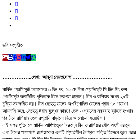
ছবি সংগৃহীত
……………..লেখা: আন্না নেমতসোভা…………………..
মার্কিন প্রেসিডেন্ট আগমনের ৬ দিন পর, ২০ মে চীনা প্রেসিডেন্ট সি চিন পিং রুশ
প্রেসিডেন্ট ভ্লাদিমির পুতিনকে চীনে স্বাগত জানান। চীন ও রাশিয়ার মধ্যে ২০টি
চুক্তি স্বাক্ষরিত হয়। চীন যেহেতু তাদের অপরিশোধিত তেলের প্রায় ৭০ শতাংশ
আমদানি করে, সেহেতু ইরান যুদ্ধের কারণে তেল ও গ্যাসের সরবরাহ ব্যাহত হওয়ার
পর চীনে রাশিয়ান তেল রপ্তানি বাড়ানো নিয়ে আলোচনা হয়েছিল।
এই সফর পুতিনকে মার্কিন আধিপত্যের বিরুদ্ধে চীন ও রাশিয়ার যৌথ অংশীদারত্ব
এবং চীনের পাশাপাশি রাশিয়াকেও একটি স্থিতিশীল বৈশ্বিক শক্তি হিসেবে তুলে ধরার