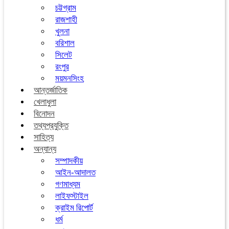
চট্টগ্রাম
রাজশাহী
খুলনা
বরিশাল
সিলেট
রংপুর
ময়মনসিংহ
আন্তর্জাতিক
খেলাধুলা
বিনোদন
তথ্যপ্রযুক্তি
সাহিত্য
অন্যান্য
সম্পাদকীয়
আইন-আদালত
গণমাধ্যম
লাইফস্টাইল
ক্রাইম রিপোর্ট
ধর্ম