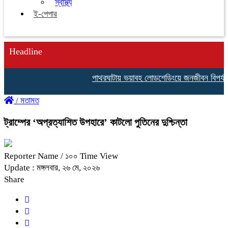
স্বাস্থ্য
ই-পেপার
Headline
পাথরঘাটায় ভয়াবহ লোডশেডিংয়ে জনজীবন বিপর্যস্ত
আদ
/
মতামত
ট্রাম্পের ‘অপ্রত্যাশিত উপহারে’ কাটলো পুতিনের দুশ্চিন্তা
Reporter Name
/ ১০০ Time View
Update : মঙ্গলবার, ২৬ মে, ২০২৬
Share