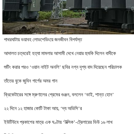
পাথরঘাটায় ভয়াবহ লোডশেডিংয়ে জনজীবন বিপর্যস্ত
আদালত চত্বরেই হত্যা মামলার আসামী দেখে নেয়ার হুমকি দিলেন বাদীকে
শুটিং করার পরও ‘ওয়ান নাইট অনলি’ ছবির নগ্ন দৃশ্য বাদ দিয়েছেন পরিচালক
তাঁতের বুকে জুবিন গার্গের অমর গান
ক্রিকেটারের সঙ্গে ম্রুণালের প্রেমের গুঞ্জন, বললেন ‘ভাই, শান্ত হোন’
২২ দিনে ১২ হাজার কোটি টাকা আয়, ‘দ্য অডিসি’র
ইউটিউবে প্রকাশের মাত্র এক ঘণ্টায় ‘টক্সিক’-ট্রেলারের ভিউ ১৬ লাখ