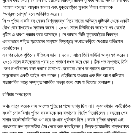
সুযোগ করে দেয়। সি চিন পিং ইরানের বিরুদ্ধে মার্কিন যুদ্ধের সংযত সমালোচনা করে
‘হামলা বন্ধের’ আহ্বান জানান এবং যুক্তরাষ্ট্রের পুনরায় বিমান হামলাকে
‘অগ্রহণযোগ্য’ বলে অভিহিত করেন।
সি ও পুতিন একটি বহু মেরুর বিশ্বব্যবস্থা নিয়ে তাদের অভিন্ন দৃষ্টিভঙ্গি থেকে একটি
যৌথ ঘোষণাপত্রেও স্বাক্ষর করেন। ২০০৭ সালে মিউনিখের ভাষণের পর থেকেই
পুতিন এ ধারণা প্রচার করে আসছেন। সে ভাষণে তিনি যুক্তরাষ্ট্রের বিরুদ্ধে
এককভাবে শক্তি প্রয়োগের মাধ্যমে বিশ্বজুড়ে সংঘাত ছড়িয়ে দেওয়ার অভিযোগ
এনেছিলেন।
এর পর থেকে পুতিনের ইতিহাস জানা। ২০০৮ সালে তিনি জর্জিয়া আক্রমণ করেন।
২০১৪ সালে ইউক্রেনের প্রায় ১৫ শতাংশ দখল করে নেন। ঠিক গত সপ্তাহে তিনি
‘রুশ নাগরিকদের রক্ষা করা’র উদ্দেশ্যে যেকোনো দেশে আগ্রাসন চালানোর
অনুমোদনে একটি আইন পাস করেন। বেইজিংয়ে যাওয়ার এক দিন আগে রাশিয়ান
পারমাণবিক অস্ত্র সম্পৃক্ত সামরিক মহড়া শুরুর ঘোষণা দিয়েছে বেলারুশ।
রাশিয়ায় অসন্তোষ
অথচ মাত্র কয়েক মাস আগেও পুতিনের পক্ষে ভাগ্য ছিল না। ক্রমবর্ধমান অর্থনৈতিক
সংকট মোকাবিলায় পুতিন সরকারকে কর বাড়ানোর নির্দেশ দিয়েছিলেন। বছরের শেষ
নাগাদ বাজেটঘাটতি তিন গুণ হয়ে যাওয়ার পূর্বাভাস ছিল। ভ্যাট বৃদ্ধির ধাক্কা এই
প্রথমবার রুশ ব্যবসায়ীরা টের পেতে শুরু করেছিলেন। নিত্যপ্রয়োজনীয় খাদ্যপণ্যের