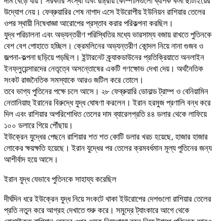
দাম বেড়ে যায়। সরকারি সংস্থা এবং রাষ্ট্রীয় কোম্পানিগুলো ব্যাপক কর্মী ছাঁটাইয়ের
উদ্যোগ নেয়। ফেব্রুয়ারির শেষ নাগাদ এসে ইউরোপীয় ইউনিয়ন রাশিয়ার তেলের
ওপর স্থায়ী নিষেধাজ্ঞা আরোপের প্রস্তাব করার পরিকল্পনা করছিল।
যুদ্ধ পরিচালনা এবং অভ্যন্তরীণ পরিস্থিতির মধ্যে ভারসাম্য বজায় রাখতে পুতিনকে
বেশ বেগ পোহাতে হচ্ছিল। ক্রেমলিনের অভ্যন্তরীণ কোন্দল নিয়ে নানা গুজব ও
জল্পনা-কল্পনা ছড়িয়ে পড়ছিল। ইন্টারনেট ক্র্যাকডাউনের প্রতিক্রিয়াতে অনলাইন
ইনফ্লুয়েন্সারদের নেতৃত্বে অসন্তোষের একটি গণক্ষোভ দেখা দেয়। অর্থনৈতিক
সংকট রাজনৈতিক সমস্যাকে আরও জটিল করে তোলে।
তবে ভাগ্য পুতিনের পক্ষে চলে আসে। ২৮ ফেব্রুয়ারি ডোনাল্ড ট্রাম্প ও বেনিয়ামিন
নেতানিয়াহু ইরানের বিরুদ্ধে যুদ্ধ ঘোষণা করলেন। ইরান হরমুজ প্রণালি বন্ধ করে
দিল এবং রাশিয়ার অপরিশোধিত তেলের দাম ব্যারেলপ্রতি ৪৪ ডলার থেকে লাফিয়ে
১০০ ডলারে গিয়ে পৌঁছায়।
ইউক্রেন যুদ্ধের পেছনে রাশিয়ার শত শত কোটি ডলার খরচ হয়েছে, হাজার হাজার
লোকের ক্ষয়ক্ষতি হয়েছে। ইরান যুদ্ধের পর তেলের ক্রমবর্ধমান মূল্য পুতিনের জন্য
আশীর্বাদ হয়ে আসে।
ইরান যুদ্ধ যেভাবে পুতিনকে সাহায্য করেছিল
দীর্ঘদিন ধরে ইউক্রেন যুদ্ধ নিয়ে সংকটে থাকা ইউরোপের দেশগুলো রাশিয়ার তেলের
প্রতি নতুন করে আগ্রহ দেখাতে শুরু করে। সমুদ্রে ট্যাংকারে আগে থেকে