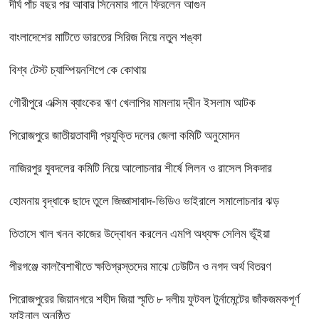
দীর্ঘ পাঁচ বছর পর আবার সিনেমার গানে ফিরলেন আগুন
বাংলাদেশের মাটিতে ভারতের সিরিজ নিয়ে নতুন শঙ্কা
বিশ্ব টেস্ট চ্যাম্পিয়নশিপে কে কোথায়
গৌরীপুরে এক্সিম ব্যাংকের ঋণ খেলাপির মামলায় দ্বীন ইসলাম আটক
পিরোজপুরে জাতীয়তাবাদী প্রযুক্তি দলের জেলা কমিটি অনুমোদন
নাজিরপুর যুবদলের কমিটি নিয়ে আলোচনার শীর্ষে লিলন ও রাসেল সিকদার
হোমনায় বৃদ্ধাকে ছাদে তুলে জিজ্ঞাসাবাদ-ভিডিও ভাইরালে সমালোচনার ঝড়
তিতাসে খাল খনন কাজের উদ্বোধন করলেন এমপি অধ্যক্ষ সেলিম ভূঁইয়া
পীরগঞ্জে কালবৈশাখীতে ক্ষতিগ্রস্তদের মাঝে ঢেউটিন ও নগদ অর্থ বিতরণ
পিরোজপুরের জিয়ানগরে শহীদ জিয়া স্মৃতি ৮ দলীয় ফুটবল টুর্নামেন্টের জাঁকজমকপূর্ণ
ফাইনাল অনুষ্ঠিত