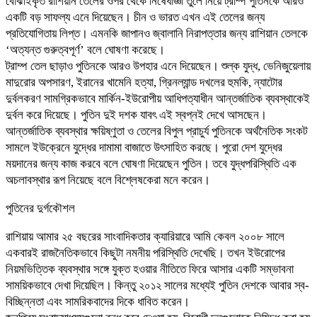
বোঝাইকৃত রাশিয়ান তেলের ওপর থেকে নিষেধাজ্ঞা তুলে নিয়ে ট্রাম্প পুতিনকে আরও
একটি বড় সাফল্য এনে দিয়েছেন। চীন ও ভারত এখন এই তেলের জন্য
প্রতিযোগিতায় লিপ্ত। এমনকি জাপানও জ্বালানি নিরাপত্তার জন্য রাশিয়ান তেলকে
‘অত্যন্ত গুরুত্বপূর্ণ’ বলে ঘোষণা করেছে।
ট্রাম্প তেল ছাড়াও পুতিনকে আরও উপহার এনে দিয়েছেন। শুল্ক যুদ্ধ, ভেনিজুয়েলায়
মাদুরোর অপসারণ, ইরানের খামেনি হত্যা, গ্রিনল্যান্ড দখলের হুমকি, ন্যাটোর
দুর্বলকরণ সামগ্রিকভাবে মার্কিন-ইউরোপীয় আধিপত্যাধীন আন্তর্জাতিক ব্যবস্থাকেই
দুর্বল করে দিয়েছে। পুতিন দুই দশক যাবৎ এই স্বপ্নই দেখে আসছেন।
আন্তর্জাতিক ব্যবস্থার ক্ষয়িষ্ণুতা ও তেলের বিপুল প্রাচুর্য পুতিনকে অর্থনৈতিক সংকট
সামলে ইউক্রেনে যুদ্ধের দামামা বাজাতে উৎসাহিত করছে। পুরো দেশ যুদ্ধের
ময়দানের জন্য কাজ করবে বলে ঘোষণা দিয়েছেন পুতিন। তবে যুদ্ধপরিস্থিতি এক
অচলাবস্থার রূপ নিয়েছে বলে বিশ্লেষকেরা মনে করেন।
পুতিনের দুর্গকৌশল
রাশিয়ায় আমার ২৫ বছরের সাংবাদিকতার ক্যারিয়ারে আমি কেবল ২০০৮ সালে
একবারই রাজনৈতিকভাবে কিছুটা নমনীয় পরিস্থিতি দেখেছি। তখন ইউরোপের
নিয়মভিত্তিক ব্যবস্থার সঙ্গে যুক্ত হওয়ার নীতিতে ফিরে আসার একটি সম্ভাবনা
সাময়িকভাবে দেখা দিয়েছিল। কিন্তু ২০১২ সালের মধ্যেই পুতিন দেশকে আবার স্ব-
বিচ্ছিন্নতা এবং সামরিকবাদের দিকে ধাবিত করেন।