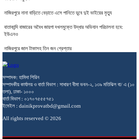
নাজিরপুরে নানা বাড়িতে বেড়াতে এসে পানিতে ডুবে দুই ভাইয়ের মৃত্যু
বাতাকান্দি বাজারের অবৈধ জায়গা দখলমুক্তে উদ্ধার অভিযান পরিচালনা হবে:
ইউএনও
নাজিরপুরে জাল টাকাসহ তিন জন গ্রেপ্তার
সম্পাদক: হামিদা শিরিন
সম্পাদকীয় কার্যালয় ও বার্তা বিভাগ : সাধারণ বীমা ভবন-২, ১৩৯ মতিঝিল বা/ এ (১০
তলা), ঢাকা- ১০০০
বার্তা বিভাগ : ০১৭০৭৫৫৫৭৫১
ইমেইল : dainikprovatbd@gmail.com
All rights reserved © 2026