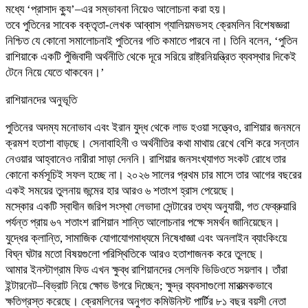
মধ্যে ‘প্রাসাদ ক্যু’–এর সম্ভাবনা নিয়েও আলোচনা করা হয়।
তবে পুতিনের সাবেক বক্তৃতা-লেখক আব্বাস গ্যালিয়মভসহ ক্রেমলিন বিশেষজ্ঞরা
নিশ্চিত যে কোনো সমালোচনাই পুতিনের গতি কমাতে পারবে না। তিনি বলেন, ‘পুতিন
রাশিয়াকে একটি পুঁজিবাদী অর্থনীতি থেকে দূরে সরিয়ে রাষ্ট্রনিয়ন্ত্রিত ব্যবস্থার দিকেই
টেনে নিয়ে যেতে থাকবেন।’
রাশিয়ানদের অনুভূতি
পুতিনের অদম্য মনোভাব এবং ইরান যুদ্ধ থেকে লাভ হওয়া সত্ত্বেও, রাশিয়ার জনমনে
ক্রমশ হতাশা বাড়ছে। সেনাবাহিনী ও অর্থনীতির কথা মাথায় রেখে বেশি করে সন্তান
নেওয়ার আহ্বানেও নারীরা সাড়া দেননি। রাশিয়ার জনসংখ্যাগত সংকট রোধে তার
কোনো কর্মসূচিই সফল হচ্ছে না। ২০২৬ সালের প্রথম চার মাসে তার আগের বছরের
একই সময়ের তুলনায় জন্মের হার আরও ৬ শতাংশ হ্রাস পেয়েছে।
মস্কোর একটি স্বাধীন জরিপ সংস্থা লেভাদা সেন্টারের তথ্য অনুযায়ী, গত ফেব্রুয়ারি
পর্যন্ত প্রায় ৬৭ শতাংশ রাশিয়ান শান্তি আলোচনার পক্ষে সমর্থন জানিয়েছেন।
যুদ্ধের ক্লান্তি, সামাজিক যোগাযোগমাধ্যমে নিষেধাজ্ঞা এবং অনলাইন ব্যাংকিংয়ে
বিঘ্ন ঘটার মতো বিষয়গুলো পরিস্থিতিকে আরও হতাশাজনক করে তুলছে।
আমার ইনস্টাগ্রাম ফিড এখন ক্ষুব্ধ রাশিয়ানদের সেলফি ভিডিওতে সয়লাব। তাঁরা
ইন্টারনেট–বিভ্রাট নিয়ে ক্ষোভ উগরে দিচ্ছেন; ক্ষুদ্র ব্যবসাগুলো মারাত্মকভাবে
ক্ষতিগ্রস্ত করেছে। ক্রেমলিনের অনুগত কমিউনিস্ট পার্টির ৮১ বছর বয়সী নেতা