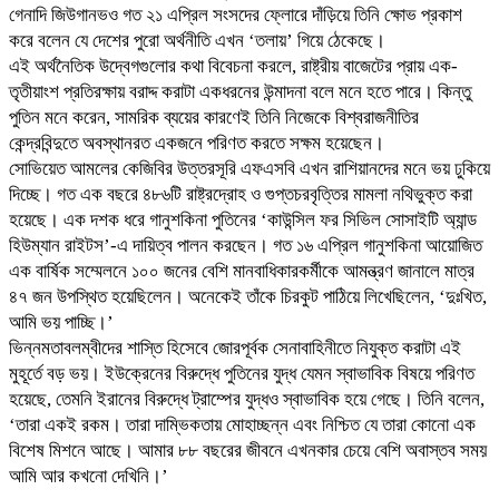
গেনাদি জিউগানভও গত ২১ এপ্রিল সংসদের ফ্লোরে দাঁড়িয়ে তিনি ক্ষোভ প্রকাশ
করে বলেন যে দেশের পুরো অর্থনীতি এখন ‘তলায়’ গিয়ে ঠেকেছে।
এই অর্থনৈতিক উদ্বেগগুলোর কথা বিবেচনা করলে, রাষ্ট্রীয় বাজেটের প্রায় এক-
তৃতীয়াংশ প্রতিরক্ষায় বরাদ্দ করাটা একধরনের উন্মাদনা বলে মনে হতে পারে। কিন্তু
পুতিন মনে করেন, সামরিক ব্যয়ের কারণেই তিনি নিজেকে বিশ্বরাজনীতির
কেন্দ্রবিন্দুতে অবস্থানরত একজনে পরিণত করতে সক্ষম হয়েছেন।
সোভিয়েত আমলের কেজিবির উত্তরসূরি এফএসবি এখন রাশিয়ানদের মনে ভয় ঢুকিয়ে
দিচ্ছে। গত এক বছরে ৪৮৬টি রাষ্ট্রদ্রোহ ও গুপ্তচরবৃত্তির মামলা নথিভুক্ত করা
হয়েছে। এক দশক ধরে গানুশকিনা পুতিনের ‘কাউন্সিল ফর সিভিল সোসাইটি অ্যান্ড
হিউম্যান রাইটস’-এ দায়িত্ব পালন করছেন। গত ১৬ এপ্রিল গানুশকিনা আয়োজিত
এক বার্ষিক সম্মেলনে ১০০ জনের বেশি মানবাধিকারকর্মীকে আমন্ত্রণ জানালে মাত্র
৪৭ জন উপস্থিত হয়েছিলেন। অনেকেই তাঁকে চিরকুট পাঠিয়ে লিখেছিলেন, ‘দুঃখিত,
আমি ভয় পাচ্ছি।’
ভিন্নমতাবলম্বীদের শাস্তি হিসেবে জোরপূর্বক সেনাবাহিনীতে নিযুক্ত করাটা এই
মুহূর্তে বড় ভয়। ইউক্রেনের বিরুদ্ধে পুতিনের যুদ্ধ যেমন স্বাভাবিক বিষয়ে পরিণত
হয়েছে, তেমনি ইরানের বিরুদ্ধে ট্রাম্পের যুদ্ধও স্বাভাবিক হয়ে গেছে। তিনি বলেন,
‘তারা একই রকম। তারা দাম্ভিকতায় মোহাচ্ছন্ন এবং নিশ্চিত যে তারা কোনো এক
বিশেষ মিশনে আছে। আমার ৮৮ বছরের জীবনে এখনকার চেয়ে বেশি অবাস্তব সময়
আমি আর কখনো দেখিনি।’