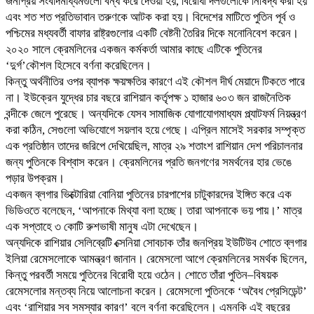
জনপ্রিয় সংবাদমাধ্যমগুলো বন্ধ করে দেওয়া হয়, বিরোধী দলগুলোকে নিষিদ্ধ করা হয়
এবং শত শত প্রতিভাবান তরুণকে আটক করা হয়। বিদেশের মাটিতে পুতিন পূর্ব ও
পশ্চিমের মধ্যবর্তী বাফার রাষ্ট্রগুলোর একটি বেষ্টনী তৈরির দিকে মনোনিবেশ করেন।
২০২০ সালে ক্রেমলিনের একজন কর্মকর্তা আমার কাছে এটিকে পুতিনের
‘দুর্গ’কৌশল হিসেবে বর্ণনা করেছিলেন।
কিন্তু অর্থনীতির ওপর ব্যাপক ক্ষয়ক্ষতির কারণে এই কৌশল দীর্ঘ মেয়াদে টিকতে পারে
না। ইউক্রেন যুদ্ধের চার বছরে রাশিয়ান কর্তৃপক্ষ ১ হাজার ৬০৩ জন রাজনৈতিক
বন্দীকে জেলে পুরেছে। অন্যদিকে যেসব সামাজিক যোগাযোগমাধ্যম প্ল্যাটফর্ম নিয়ন্ত্রণ
করা কঠিন, সেগুলো অভিযোগে সয়লাব হয়ে গেছে। এপ্রিল মাসেই সরকার সম্পৃক্ত
এক প্রতিষ্ঠান তাদের জরিপে দেখিয়েছিল, মাত্র ২৯ শতাংশ রাশিয়ান দেশ পরিচালনার
জন্য পুতিনকে বিশ্বাস করেন। ক্রেমলিনের প্রতি জনগণের সমর্থনের হার ভেঙে
পড়ার উপক্রম।
একজন ব্লগার ভিক্টোরিয়া বোনিয়া পুতিনের চারপাশের চাটুকারদের ইঙ্গিত করে এক
ভিডিওতে বলেছেন, ‘আপনাকে মিথ্যা বলা হচ্ছে। তারা আপনাকে ভয় পায়।’ মাত্র
এক সপ্তাহে ৩ কোটি রুশভাষী মানুষ এটা দেখেছেন।
অন্যদিকে রাশিয়ার সেলিব্রেটি ক্সেনিয়া সোবচাক তাঁর জনপ্রিয় ইউটিউব শোতে ব্লগার
ইলিয়া রেমেসলোকে আমন্ত্রণ জানান। রেমেসলো আগে ক্রেমলিনের সমর্থক ছিলেন,
কিন্তু পরবর্তী সময়ে পুতিনের বিরোধী হয়ে ওঠেন। শোতে তাঁরা পুতিন–বিষয়ক
রেমেসলোর মন্তব্য নিয়ে আলোচনা করেন। রেমেসলো পুতিনকে ‘অবৈধ প্রেসিডেন্ট’
এবং ‘রাশিয়ার সব সমস্যার কারণ’ বলে বর্ণনা করেছিলেন। এমনকি এই বছরের