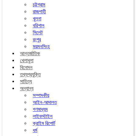
চট্টগ্রাম
রাজশাহী
খুলনা
বরিশাল
সিলেট
রংপুর
ময়মনসিংহ
আন্তর্জাতিক
খেলাধুলা
বিনোদন
তথ্যপ্রযুক্তি
সাহিত্য
অন্যান্য
সম্পাদকীয়
আইন-আদালত
গণমাধ্যম
লাইফস্টাইল
ক্রাইম রিপোর্ট
ধর্ম