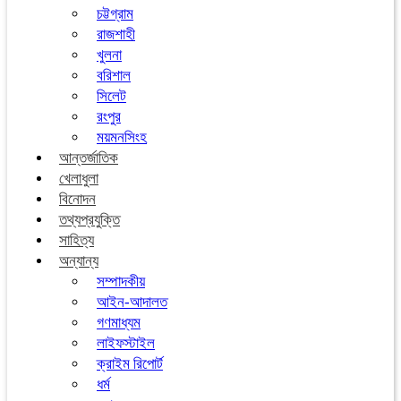
চট্টগ্রাম
রাজশাহী
খুলনা
বরিশাল
সিলেট
রংপুর
ময়মনসিংহ
আন্তর্জাতিক
খেলাধুলা
বিনোদন
তথ্যপ্রযুক্তি
সাহিত্য
অন্যান্য
সম্পাদকীয়
আইন-আদালত
গণমাধ্যম
লাইফস্টাইল
ক্রাইম রিপোর্ট
ধর্ম