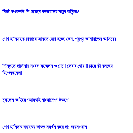
মির্জা ফখরুলই কি হচ্ছেন বঙ্গভবনের নতুন বাসিন্দা?
শেখ হাসিনাকে ফিরিয়ে আনতে দেরি হচ্ছে কেন, প্রশ্ন জামায়াতের আমিরের
দিল্লিতে হাসিনার সংবাদ সম্মেলন ও দেশে ফেরার ঘোষণা নিয়ে কী বলছেন
বিশ্লেষকেরা
চ্যানেল আইয়ে ‘আমরাই বাংলাদেশ’ টকশো
শেখ হাসিনার বক্তব্য ভারত সমর্থন করে না: জয়সওয়াল