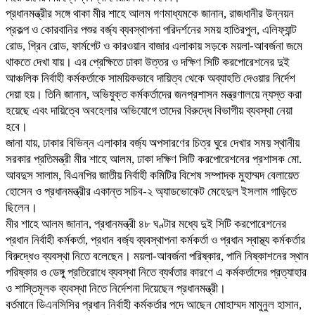
প্রধানমন্ত্রীর সঙ্গে থাকা মীর শাহে আলম গণমাধ্যমকে জানান, রাজধানীর উন্নয়ন
প্রকল্প ও কোরবানির পশুর বর্জ্য ব্যবস্থাপনা পরিদর্শনের সময় হাতিরপুল, এলিফ্যান্ট
রোড, গ্রিন রোড, ফার্মগেট ও কারওয়ান বাজার এলাকায় সড়কে ময়লা-আবর্জনা জমে
থাকতে দেখা যায়। এর প্রেক্ষিতে ঢাকা উত্তর ও দক্ষিণ সিটি করপোরেশনের দুই
আঞ্চলিক নির্বাহী কর্মকর্তাকে সাময়িকভাবে দায়িত্ব থেকে অব্যাহতি দেওয়ার নির্দেশ
দেয়া হয়। তিনি জানান, অভিযুক্ত কর্মকর্তাদের জনপ্রশাসন মন্ত্রণালয়ে ন্যস্ত করা
হয়েছে এবং দায়িত্বে অবহেলার অভিযোগে তাদের বিরুদ্ধে বিভাগীয় ব্যবস্থা নেয়া
হবে।
জানা যায়, ঢাকার বিভিন্ন এলাকার বর্জ্য অপসারণের চিত্র ঘুরে দেখার সময় স্থানীয়
সরকার প্রতিমন্ত্রী মীর শাহে আলম, ঢাকা দক্ষিণ সিটি করপোরেশনের প্রশাসক মো.
আবদুস সালাম, বিএনপির জাতীয় নির্বাহী কমিটির বিশেষ সম্পাদক মুহাম্মদ বেলায়েত
হোসেন ও প্রধানমন্ত্রীর একান্ত সচিব-২ অ্যাডভোকেট মেহেদুল ইসলাম গাড়িতে
ছিলেন।
মীর শাহে আলম জানান, প্রধানমন্ত্রী ৪৮ ঘণ্টার মধ্যে দুই সিটি করপোরেশনের
প্রধান নির্বাহী কর্মকর্তা, প্রধান বর্জ্য ব্যবস্থাপনা কর্মকর্তা ও প্রধান স্বাস্থ্য কর্মকর্তার
বিরুদ্ধেও ব্যবস্থা নিতে বলেছেন। ময়লা-আবর্জনা পরিষ্কার, পানি নিষ্কাশনের স্থান
পরিষ্কার ও ডেঙ্গু প্রতিরোধে ব্যবস্থা নিতে ব্যর্থতার কারণে এ কর্মকর্তাদের প্রত্যাহার
ও শাস্তিমূলক ব্যবস্থা নিতে নির্দেশনা দিয়েছেন প্রধানমন্ত্রী।
বর্তমানে ডিএনসিসির প্রধান নির্বাহী কর্মকর্তার পদে আছেন মোহাম্মদ মামুনুল হাসান,