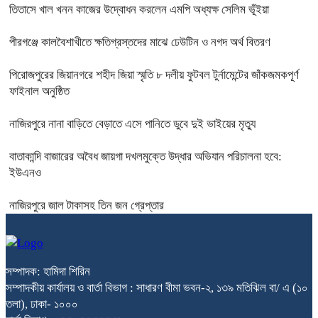
তিতাসে খাল খনন কাজের উদ্বোধন করলেন এমপি অধ্যক্ষ সেলিম ভূঁইয়া
পীরগঞ্জে কালবৈশাখীতে ক্ষতিগ্রস্তদের মাঝে ঢেউটিন ও নগদ অর্থ বিতরণ
পিরোজপুরের জিয়ানগরে শহীদ জিয়া স্মৃতি ৮ দলীয় ফুটবল টুর্নামেন্টের জাঁকজমকপূর্ণ
ফাইনাল অনুষ্ঠিত
নাজিরপুরে নানা বাড়িতে বেড়াতে এসে পানিতে ডুবে দুই ভাইয়ের মৃত্যু
বাতাকান্দি বাজারের অবৈধ জায়গা দখলমুক্তে উদ্ধার অভিযান পরিচালনা হবে:
ইউএনও
নাজিরপুরে জাল টাকাসহ তিন জন গ্রেপ্তার
সম্পাদক: হামিদা শিরিন
সম্পাদকীয় কার্যালয় ও বার্তা বিভাগ : সাধারণ বীমা ভবন-২, ১৩৯ মতিঝিল বা/ এ (১০
তলা), ঢাকা- ১০০০