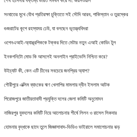
শেখ হাসিনার বক্তব্য ভারত সমর্থন করে না: জয়সওয়াল
সংঘাতের মুখে যৌথ প্রতিরক্ষা চুক্তিতে সই সৌদি আরব, পাকিস্তান ও তুরস্কের
গুজরাটের কূপে রহস্যময় ঢেউ, যা বলছেন ভূতত্ত্ববিদরা
ওপেনএআই-অ্যান্থ্রপিককে টক্কর দিতে মেটার নতুন এআই কোডিং টুল
ইনকগনিটো মোড কি আসলেই অনলাইন প্রাইভেসি নিশ্চিত করে?
উইচ্যাট কী, কেন এটি চীনের সবচেয়ে জনপ্রিয় অ্যাপ?
গৌরীপুরে এক্সিম ব্যাংকের ঋণ খেলাপির মামলায় দ্বীন ইসলাম আটক
পিরোজপুরে জাতীয়তাবাদী প্রযুক্তি দলের জেলা কমিটি অনুমোদন
নাজিরপুর যুবদলের কমিটি নিয়ে আলোচনার শীর্ষে লিলন ও রাসেল সিকদার
হোমনায় বৃদ্ধাকে ছাদে তুলে জিজ্ঞাসাবাদ-ভিডিও ভাইরালে সমালোচনার ঝড়