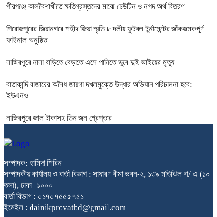
পীরগঞ্জে কালবৈশাখীতে ক্ষতিগ্রস্তদের মাঝে ঢেউটিন ও নগদ অর্থ বিতরণ
পিরোজপুরের জিয়ানগরে শহীদ জিয়া স্মৃতি ৮ দলীয় ফুটবল টুর্নামেন্টের জাঁকজমকপূর্ণ
ফাইনাল অনুষ্ঠিত
নাজিরপুরে নানা বাড়িতে বেড়াতে এসে পানিতে ডুবে দুই ভাইয়ের মৃত্যু
বাতাকান্দি বাজারের অবৈধ জায়গা দখলমুক্তে উদ্ধার অভিযান পরিচালনা হবে:
ইউএনও
নাজিরপুরে জাল টাকাসহ তিন জন গ্রেপ্তার
সম্পাদক: হামিদা শিরিন
সম্পাদকীয় কার্যালয় ও বার্তা বিভাগ : সাধারণ বীমা ভবন-২, ১৩৯ মতিঝিল বা/ এ (১০
তলা), ঢাকা- ১০০০
বার্তা বিভাগ : ০১৭০৭৫৫৫৭৫১
ইমেইল : dainikprovatbd@gmail.com