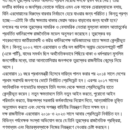
গত মাসে তুরস্কের একটি আদালত প্রধান বিরোধী দলকে দুর্বল করে দেয়। তারা
দলটির কার্যকর ও জনপ্রিয় নেতাকে সরিয়ে এমন এক সাবেক চেয়ারম্যানকে বসায়,
যিনি এরদোয়ানের বিরুদ্ধে বারবার নির্বাচনে হেরে যাওয়ার জন্য পরিচিত। কিন্তু প্রশ্ন
হচ্ছে—এটাই কি তাঁর ক্ষমতায় থাকার মেয়াদ আরও বাড়ানোর জন্য যথেষ্ট হবে?
দশকের পর দশক তুরস্কের সামরিক ও বেসামরিক নেতারা মুস্তফা কামাল আতাতুর্কের
প্রবর্তিত ধর্মনিরপেক্ষ রাজনৈতিক মডেল অনুসরণ করেছেন। তুরস্কের বড়
শহরগুলোতে জাতীয়তাবাদী ও কট্টর ধর্মনিরপেক্ষ অভিজাতদের হাতে ক্ষমতা কেন্দ্রীভূত
ছিল। কিন্তু ২০০২ সালে এরদোয়ান ও তাঁর দল জাস্টিস অ্যান্ড ডেভেলপমেন্ট পার্টি
(একে পার্টি), যাদের সমর্থন ছিল অর্থনৈতিকভাবে পিছিয়ে থাকা ও ধর্মপরায়ণ মুসলিম
জনগোষ্ঠীর মধ্যে, তারা আনাতোলিয়ার জনপদকে তুরস্কের রাজনীতির কেন্দ্রে নিয়ে
আসে।
এরদোয়ান ১১ বছর প্রধানমন্ত্রী হিসেবে দায়িত্ব পালন করার পর ২০১৪ সালে দেশের
প্রথম সরাসরি জনগণের ভোটে নির্বাচিত প্রেসিডেন্ট হন। এরপর ২০১৭ সালের
সাংবিধানিক গণভোটের মাধ্যমে তিনি সংসদ থেকে ক্ষমতা প্রেসিডেন্টের হাতে
কেন্দ্রীভূত করেন। নতুন ক্ষমতাবলে তিনি নতুন আইন করতে, পুরোনো আইন
পরিবর্তন করতে, উচ্চপদস্থ সরকারি কর্মকর্তাদের নিয়োগ দিতে, আন্তর্জাতিক চুক্তি
অনুমোদন করতে এবং দেশের সশস্ত্র বাহিনীর নিয়ন্ত্রণ নিতে সক্ষম হন।
দক্ষ রাজনীতিক এরদোয়ান ২০১৮ ও ২০২৩ সালে আবার প্রেসিডেন্ট নির্বাচিত হন।
বিভিন্ন পর্যবেক্ষক সংস্থা অভিযোগ করে যে তিনি তুরস্কের রাজনৈতিক প্রক্রিয়া,
গণমাধ্যম এবং বিচারব্যবস্থাকে নিজের নিয়ন্ত্রণে নেওয়ার চেষ্টা করছেন।