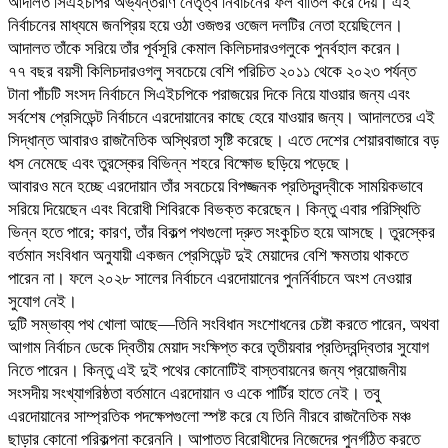
আদালত সিএইচপির অভ্যন্তরীণ নেতৃত্ব নির্বাচনের ফল বাতিল করে দেয়। এই
নির্বাচনের মাধ্যমে জনপ্রিয় হয়ে ওঠা ওজগুর ওজেল দলটির নেতা হয়েছিলেন।
আদালত তাঁকে সরিয়ে তাঁর পূর্বসূরি কেমাল কিলিচদারওগলুকে পুনর্বহাল করেন।
৭৭ বছর বয়সী কিলিচদারওগলু সবচেয়ে বেশি পরিচিত ২০১১ থেকে ২০২৩ পর্যন্ত
টানা পাঁচটি সংসদ নির্বাচনে সিএইচপিকে পরাজয়ের দিকে নিয়ে যাওয়ার জন্য এবং
সর্বশেষ প্রেসিডেন্ট নির্বাচনে এরদোয়ানের কাছে হেরে যাওয়ার জন্য। আদালতের এই
সিদ্ধান্ত আবারও রাজনৈতিক অস্থিরতা সৃষ্টি করেছে। এতে দেশের শেয়ারবাজারে বড়
ধস নেমেছে এবং তুরস্কের বিভিন্ন শহরে বিক্ষোভ ছড়িয়ে পড়েছে।
আবারও মনে হচ্ছে এরদোয়ান তাঁর সবচেয়ে বিপজ্জনক প্রতিদ্বন্দ্বীকে সাময়িকভাবে
সরিয়ে দিয়েছেন এবং বিরোধী শিবিরকে বিভক্ত করেছেন। কিন্তু এবার পরিস্থিতি
ভিন্ন হতে পারে; কারণ, তাঁর বিকল্প পথগুলো দ্রুত সংকুচিত হয়ে আসছে। তুরস্কের
বর্তমান সংবিধান অনুযায়ী একজন প্রেসিডেন্ট দুই মেয়াদের বেশি ক্ষমতায় থাকতে
পারেন না। ফলে ২০২৮ সালের নির্বাচনে এরদোয়ানের পুনর্নির্বাচনে অংশ নেওয়ার
সুযোগ নেই।
দুটি সম্ভাব্য পথ খোলা আছে—তিনি সংবিধান সংশোধনের চেষ্টা করতে পারেন, অথবা
আগাম নির্বাচন ডেকে দ্বিতীয় মেয়াদ সংক্ষিপ্ত করে তৃতীয়বার প্রতিদ্বন্দ্বিতার সুযোগ
নিতে পারেন। কিন্তু এই দুই পথের কোনোটিই বাস্তবায়নের জন্য প্রয়োজনীয়
সংসদীয় সংখ্যাগরিষ্ঠতা বর্তমানে এরদোয়ান ও একে পার্টির হাতে নেই। তবু
এরদোয়ানের সাম্প্রতিক পদক্ষেপগুলো স্পষ্ট করে যে তিনি নীরবে রাজনৈতিক মঞ্চ
ছাড়ার কোনো পরিকল্পনা করেননি। আপাতত বিরোধীদের নিজেদের পুনর্গঠিত করতে