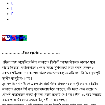
…………….ইয়ান ব্রেমার……………..
এপ্রিল মাসে হাঙ্গেরিতে ভিক্টর অরবানের নির্বাচনী পরাজয় বিশ্বকে আবারও মনে
করিয়ে দিয়েছে যে রাজনৈতিক খেলায় নিজের সুবিধামতো নিয়ম বদলে ফেললেও
একজন শক্তিমান শাসক শেষ পর্যন্ত হারতে পারেন; এমনকি যখন নির্বাচন পুরোপুরি
স্বাধীন বা সুষ্ঠু না-ও হয়।
তুরস্কে রিসেপ তাইয়েপ এরদোয়ান রাজনৈতিক বাস্তবতাকে অস্বীকার করে ভিক্টর
অরবানের চেয়েও দীর্ঘ সময় ধরে ক্ষমতায় টিকে আছেন; তাঁর মতো এমন কঠোর ও
কৌশলী রাজনৈতিক দক্ষতা খুব কম নেতার মধ্যেই দেখা যায়। টানা ২৩ বছর ক্ষমতায়
থাকার পরও তাঁর হাতে এখনো কিছু কৌশল রয়ে গেছে।