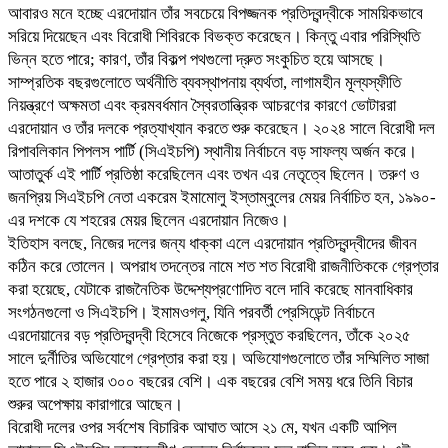
আবারও মনে হচ্ছে এরদোয়ান তাঁর সবচেয়ে বিপজ্জনক প্রতিদ্বন্দ্বীকে সাময়িকভাবে
সরিয়ে দিয়েছেন এবং বিরোধী শিবিরকে বিভক্ত করেছেন। কিন্তু এবার পরিস্থিতি
ভিন্ন হতে পারে; কারণ, তাঁর বিকল্প পথগুলো দ্রুত সংকুচিত হয়ে আসছে।
সাম্প্রতিক বছরগুলোতে অর্থনীতি ব্যবস্থাপনায় ব্যর্থতা, লাগামহীন মূল্যস্ফীতি
নিয়ন্ত্রণে অক্ষমতা এবং ক্রমবর্ধমান স্বৈরতান্ত্রিক আচরণের কারণে ভোটাররা
এরদোয়ান ও তাঁর দলকে প্রত্যাখ্যান করতে শুরু করেছেন। ২০২৪ সালে বিরোধী দল
রিপাবলিকান পিপলস পার্টি (সিএইচপি) স্থানীয় নির্বাচনে বড় সাফল্য অর্জন করে।
আতাতুর্ক এই পার্টি প্রতিষ্ঠা করেছিলেন এবং তখন এর নেতৃত্বে ছিলেন। তরুণ ও
জনপ্রিয় সিএইচপি নেতা একরেম ইমামোলু ইস্তাম্বুলের মেয়র নির্বাচিত হন, ১৯৯০-
এর দশকে যে শহরের মেয়র ছিলেন এরদোয়ান নিজেও।
ইতিহাস বলছে, নিজের দলের জন্য ধাক্কা এলে এরদোয়ান প্রতিদ্বন্দ্বীদের জীবন
কঠিন করে তোলেন। অপরাধ তদন্তের নামে শত শত বিরোধী রাজনীতিককে গ্রেপ্তার
করা হয়েছে, যেটাকে রাজনৈতিক উদ্দেশ্যপ্রণোদিত বলে দাবি করেছে মানবাধিকার
সংগঠনগুলো ও সিএইচপি। ইমামওগলু, যিনি পরবর্তী প্রেসিডেন্ট নির্বাচনে
এরদোয়ানের বড় প্রতিদ্বন্দ্বী হিসেবে নিজেকে প্রস্তুত করছিলেন, তাঁকে ২০২৫
সালে দুর্নীতির অভিযোগে গ্রেপ্তার করা হয়। অভিযোগগুলোতে তাঁর সম্মিলিত সাজা
হতে পারে ২ হাজার ৩০০ বছরের বেশি। এক বছরের বেশি সময় ধরে তিনি বিচার
শুরুর অপেক্ষায় কারাগারে আছেন।
বিরোধী দলের ওপর সর্বশেষ বিচারিক আঘাত আসে ২১ মে, যখন একটি আপিল