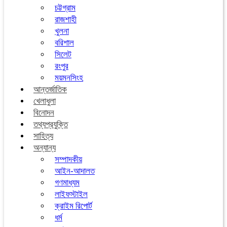
চট্টগ্রাম
রাজশাহী
খুলনা
বরিশাল
সিলেট
রংপুর
ময়মনসিংহ
আন্তর্জাতিক
খেলাধুলা
বিনোদন
তথ্যপ্রযুক্তি
সাহিত্য
অন্যান্য
সম্পাদকীয়
আইন-আদালত
গণমাধ্যম
লাইফস্টাইল
ক্রাইম রিপোর্ট
ধর্ম