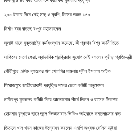
বিল-বন্ডে ভর করে অধিকাংশ ব্যাংকের মুনাফায় প্রবৃদ্ধি
২০০ টাকার নিচে নেই মাছ ও মুরগি, ডিমের ডজন ১৫০
নির্মাণ ব্যয় বাড়ছে রংপুর মহাসড়কের
জুলাই মাসে যুক্তরাষ্ট্রে কর্মসংস্থান কমেছে, কী প্রভাব বিশ্ব অর্থনীতিতে
সাকিবের দেশে ফেরা, স্বাভাবিক প্রক্রিয়ায় সুযোগ নেই বললেন ক্রীড়া প্রতিমন্ত্রী
গৌরীপুরে এক্সিম ব্যাংকের ঋণ খেলাপির মামলায় দ্বীন ইসলাম আটক
পিরোজপুরে জাতীয়তাবাদী প্রযুক্তি দলের জেলা কমিটি অনুমোদন
নাজিরপুর যুবদলের কমিটি নিয়ে আলোচনার শীর্ষে লিলন ও রাসেল সিকদার
হোমনায় বৃদ্ধাকে ছাদে তুলে জিজ্ঞাসাবাদ-ভিডিও ভাইরালে সমালোচনার ঝড়
তিতাসে খাল খনন কাজের উদ্বোধন করলেন এমপি অধ্যক্ষ সেলিম ভূঁইয়া