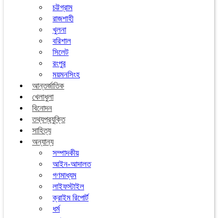
চট্টগ্রাম
রাজশাহী
খুলনা
বরিশাল
সিলেট
রংপুর
ময়মনসিংহ
আন্তর্জাতিক
খেলাধুলা
বিনোদন
তথ্যপ্রযুক্তি
সাহিত্য
অন্যান্য
সম্পাদকীয়
আইন-আদালত
গণমাধ্যম
লাইফস্টাইল
ক্রাইম রিপোর্ট
ধর্ম