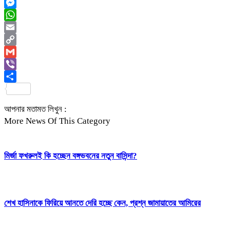
Twitter
Messenger
WhatsApp
Email
Copy
Link
Gmail
Viber
Share
আপনার মতামত লিখুন :
More News Of This Category
মির্জা ফখরুলই কি হচ্ছেন বঙ্গভবনের নতুন বাসিন্দা?
শেখ হাসিনাকে ফিরিয়ে আনতে দেরি হচ্ছে কেন, প্রশ্ন জামায়াতের আমিরের