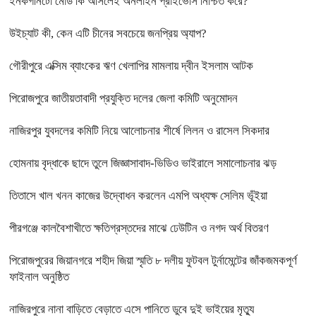
ইনকগনিটো মোড কি আসলেই অনলাইন প্রাইভেসি নিশ্চিত করে?
উইচ্যাট কী, কেন এটি চীনের সবচেয়ে জনপ্রিয় অ্যাপ?
গৌরীপুরে এক্সিম ব্যাংকের ঋণ খেলাপির মামলায় দ্বীন ইসলাম আটক
পিরোজপুরে জাতীয়তাবাদী প্রযুক্তি দলের জেলা কমিটি অনুমোদন
নাজিরপুর যুবদলের কমিটি নিয়ে আলোচনার শীর্ষে লিলন ও রাসেল সিকদার
হোমনায় বৃদ্ধাকে ছাদে তুলে জিজ্ঞাসাবাদ-ভিডিও ভাইরালে সমালোচনার ঝড়
তিতাসে খাল খনন কাজের উদ্বোধন করলেন এমপি অধ্যক্ষ সেলিম ভূঁইয়া
পীরগঞ্জে কালবৈশাখীতে ক্ষতিগ্রস্তদের মাঝে ঢেউটিন ও নগদ অর্থ বিতরণ
পিরোজপুরের জিয়ানগরে শহীদ জিয়া স্মৃতি ৮ দলীয় ফুটবল টুর্নামেন্টের জাঁকজমকপূর্ণ
ফাইনাল অনুষ্ঠিত
নাজিরপুরে নানা বাড়িতে বেড়াতে এসে পানিতে ডুবে দুই ভাইয়ের মৃত্যু