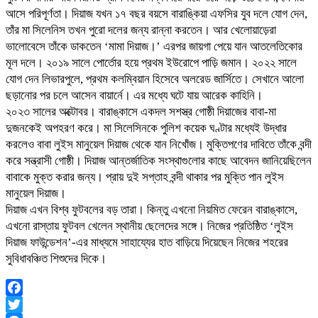
আসে পরিপূর্ণতা। দিয়াজ যখন ১৭ বছর বয়সে বারাঙ্কিয়া এফসির যুব দলে যোগ দেন,
তাঁর মা সিলেনিস তখন পুরো দলের জন্য রান্না করতেন। আর খেলোয়াড়েরা
ভালোবেসে তাঁকে ডাকতেন ‘মামা দিয়াজ।’ এরপর জায়গা পেয়ে যান আতলেতিকোর
মূল দলে। ২০১৯ সালে পোর্তোর হয়ে প্রথম ইউরোপে পাড়ি জমান। ২০২২ সালে
যোগ দেন লিভারপুলে, প্রথম কলম্বিয়ান হিসেবে অলরেড জার্সিতে। সেখানে আলো
ছড়ানোর পর চলে আসেন বায়ার্নে। এর মধ্যে ঘটে যায় আরেক কাহিনি।
২০২৩ সালের অক্টোবর। বারাঙ্কাসে একদল সশস্ত্র গোষ্ঠী দিয়াজের বাবা-মা
দুজনকেই অপহরণ করে। মা সিলেসিনকে পুলিশ কয়েক ঘণ্টার মধ্যেই উদ্ধার
করলেও বাবা লুইস মানুয়েল দিয়াজ থেকে যান নিখোঁজ। মুক্তিপণের দাবিতে তাঁকে বন্দী
করে সন্ত্রাসী গোষ্ঠী। দিয়াজ আন্তর্জাতিক সংস্থাগুলোর কাছে আবেদন জানিয়েছিলেন
বাবাকে মুক্ত করার জন্য। প্রায় দুই সপ্তাহ বন্দী থাকার পর মুক্তি পান লুইস
মানুয়েল দিয়াজ।
দিয়াজ এখন বিশ্ব ফুটবলের বড় তারা। কিন্তু এখনো নিয়মিত ফেরেন বারাঙ্কাসে,
এখনো রাস্তায় ফুটবল খেলেন স্থানীয় ছেলেদের সঙ্গে। নিজের প্রতিষ্ঠিত ‘লুইস
দিয়াজ ফাউন্ডেশন’-এর মাধ্যমে সাহায্যের হাত বাড়িয়ে দিয়েছেন নিজের শহরের
সুবিধাবঞ্চিত শিশুদের দিকে।
Facebook