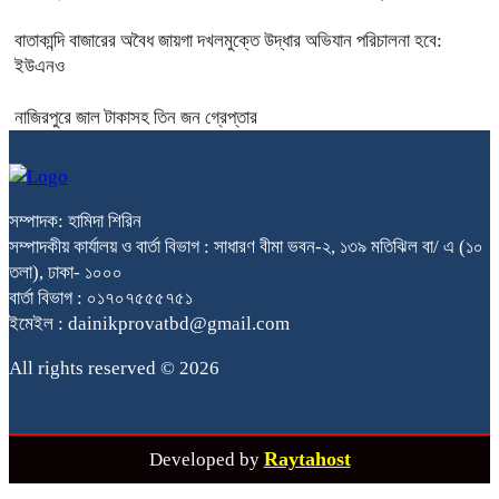
বাতাকান্দি বাজারের অবৈধ জায়গা দখলমুক্তে উদ্ধার অভিযান পরিচালনা হবে:
ইউএনও
নাজিরপুরে জাল টাকাসহ তিন জন গ্রেপ্তার
সম্পাদক: হামিদা শিরিন
সম্পাদকীয় কার্যালয় ও বার্তা বিভাগ : সাধারণ বীমা ভবন-২, ১৩৯ মতিঝিল বা/ এ (১০
তলা), ঢাকা- ১০০০
বার্তা বিভাগ : ০১৭০৭৫৫৫৭৫১
ইমেইল : dainikprovatbd@gmail.com
All rights reserved © 2026
Raytahost
Developed by