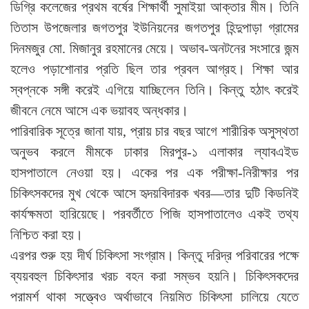
ডিগ্রি কলেজের প্রথম বর্ষের শিক্ষার্থী সুমাইয়া আক্তার মীম। তিনি
তিতাস উপজেলার জগতপুর ইউনিয়নের জগতপুর হিন্দুপাড়া গ্রামের
দিনমজুর মো. মিজানুর রহমানের মেয়ে। অভাব-অনটনের সংসারে জন্ম
হলেও পড়াশোনার প্রতি ছিল তার প্রবল আগ্রহ। শিক্ষা আর
স্বপ্নকে সঙ্গী করেই এগিয়ে যাচ্ছিলেন তিনি। কিন্তু হঠাৎ করেই
জীবনে নেমে আসে এক ভয়াবহ অন্ধকার।
পারিবারিক সূত্রে জানা যায়, প্রায় চার বছর আগে শারীরিক অসুস্থতা
অনুভব করলে মীমকে ঢাকার মিরপুর-১ এলাকার ল্যাবএইড
হাসপাতালে নেওয়া হয়। একের পর এক পরীক্ষা-নিরীক্ষার পর
চিকিৎসকদের মুখ থেকে আসে হৃদয়বিদারক খবর—তার দুটি কিডনিই
কার্যক্ষমতা হারিয়েছে। পরবর্তীতে পিজি হাসপাতালেও একই তথ্য
নিশ্চিত করা হয়।
এরপর শুরু হয় দীর্ঘ চিকিৎসা সংগ্রাম। কিন্তু দরিদ্র পরিবারের পক্ষে
ব্যয়বহুল চিকিৎসার খরচ বহন করা সম্ভব হয়নি। চিকিৎসকদের
পরামর্শ থাকা সত্ত্বেও অর্থাভাবে নিয়মিত চিকিৎসা চালিয়ে যেতে