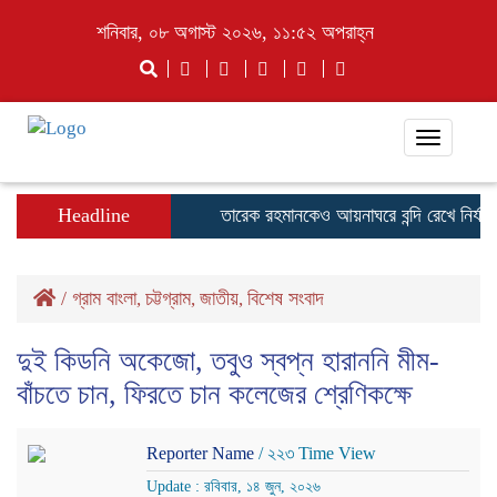
শনিবার, ০৮ অগাস্ট ২০২৬, ১১:৫২ অপরাহ্ন
Toggle
navigati
Headline
তারেক রহমানকেও আয়নাঘরে বন্দি রেখে নির্যাত
/
গ্রাম বাংলা
চট্টগ্রাম
জাতীয়
বিশেষ সংবাদ
,
,
,
দুই কিডনি অকেজো, তবুও স্বপ্ন হারাননি মীম-
বাঁচতে চান, ফিরতে চান কলেজের শ্রেণিকক্ষে
Reporter Name
/ ২২৩ Time View
Update : রবিবার, ১৪ জুন, ২০২৬