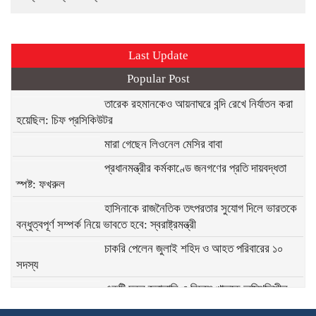
Last Update
Popular Post
তারেক রহমানকেও আয়নাঘরে বন্দি রেখে নির্যাতন করা
হয়েছিল: চিফ প্রসিকিউটর
মারা গেছেন লিওনেল মেসির বাবা
প্রধানমন্ত্রীর কর্মকাণ্ডে জনগণের প্রতি দায়বদ্ধতা
স্পষ্ট: ফখরুল
হাসিনাকে রাজনৈতিক তৎপরতার সুযোগ দিলে ভারতকে
বন্ধুত্বপূর্ণ সম্পর্ক নিয়ে ভাবতে হবে: স্বরাষ্ট্রমন্ত্রী
চাকরি পেলেন জুলাই শহিদ ও আহত পরিবারের ১০
সদস্য
একটি চক্র জ্বালানি ও বিদ্যুৎ খাতকে অস্থিতিশীল
করার জন্য সক্রিয় : প্রধানমন্ত্রী