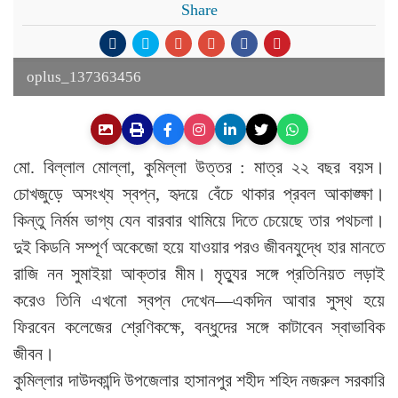
Share
oplus_137363456
মো. বিল্লাল মোল্লা, কুমিল্লা উত্তর : মাত্র ২২ বছর বয়স।
চোখজুড়ে অসংখ্য স্বপ্ন, হৃদয়ে বেঁচে থাকার প্রবল আকাঙ্ক্ষা।
কিন্তু নির্মম ভাগ্য যেন বারবার থামিয়ে দিতে চেয়েছে তার পথচলা।
দুই কিডনি সম্পূর্ণ অকেজো হয়ে যাওয়ার পরও জীবনযুদ্ধে হার মানতে
রাজি নন সুমাইয়া আক্তার মীম। মৃত্যুর সঙ্গে প্রতিনিয়ত লড়াই
করেও তিনি এখনো স্বপ্ন দেখেন—একদিন আবার সুস্থ হয়ে
ফিরবেন কলেজের শ্রেণিকক্ষে, বন্ধুদের সঙ্গে কাটাবেন স্বাভাবিক
জীবন।
কুমিল্লার দাউদকান্দি উপজেলার হাসানপুর শহীদ শহিদ নজরুল সরকারি