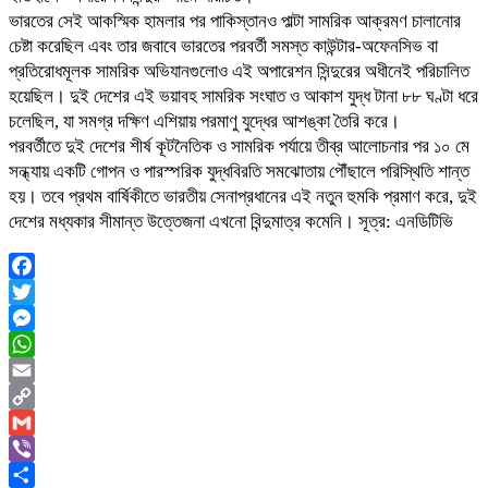
ভারতের সেই আকস্মিক হামলার পর পাকিস্তানও পাল্টা সামরিক আক্রমণ চালানোর
চেষ্টা করেছিল এবং তার জবাবে ভারতের পরবর্তী সমস্ত কাউন্টার-অফেনসিভ বা
প্রতিরোধমূলক সামরিক অভিযানগুলোও এই অপারেশন সিন্দুরের অধীনেই পরিচালিত
হয়েছিল। দুই দেশের এই ভয়াবহ সামরিক সংঘাত ও আকাশ যুদ্ধ টানা ৮৮ ঘণ্টা ধরে
চলেছিল, যা সমগ্র দক্ষিণ এশিয়ায় পরমাণু যুদ্ধের আশঙ্কা তৈরি করে।
পরবর্তীতে দুই দেশের শীর্ষ কূটনৈতিক ও সামরিক পর্যায়ে তীব্র আলোচনার পর ১০ মে
সন্ধ্যায় একটি গোপন ও পারস্পরিক যুদ্ধবিরতি সমঝোতায় পৌঁছালে পরিস্থিতি শান্ত
হয়। তবে প্রথম বার্ষিকীতে ভারতীয় সেনাপ্রধানের এই নতুন হুমকি প্রমাণ করে, দুই
দেশের মধ্যকার সীমান্ত উত্তেজনা এখনো বিন্দুমাত্র কমেনি। সূত্র: এনডিটিভি
Facebook
Twitter
Messenger
WhatsApp
Email
Copy
Link
Gmail
Viber