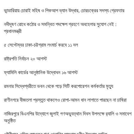
ভান্ডারিয়ায় চোরাই মহিষ ও পিকআপ ভ্যান উদ্ধার, চোরচক্রের সদস্য গ্রেফতার
নদীদূষণ রোধে কঠোর ও সমন্বিত পদক্ষেপ গ্রহণে অবহেলার সুযোগ নেই :
প্রধানমন্ত্রী
৫ সেপ্টেম্বর ঢাকা-চট্টগ্রাম লংমার্চ করবে ১১ দল
রাষ্ট্রপতি নির্বাচন ২০ আগস্ট
ফ্যামিলি কার্ডের আনুষ্ঠানিক উদ্বোধন ১৬ আগস্ট
রমনার সিদ্ধেশ্বরীতে ভবন থেকে পড়ে সিটি করপোরেশন কর্মকর্তার মৃত্যু
রাণীনগরে বীজতলা প্রস্তুত থাকলেও রোপা-আমন ধান লাগাতে পারছেন না চাষিরা
নাজিরপুরে বিএনপির উদ্যোগে জুলাই গণঅভ্যুত্থান দিবস উপলক্ষে র‌্যালি ও সমাবেশ
অনুষ্ঠিত