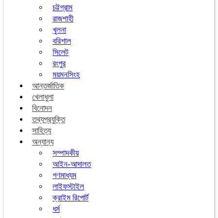
চট্টগ্রাম
রাজশাহী
খুলনা
বরিশাল
সিলেট
রংপুর
ময়মনসিংহ
আন্তর্জাতিক
খেলাধুলা
বিনোদন
তথ্যপ্রযুক্তি
সাহিত্য
অন্যান্য
সম্পাদকীয়
আইন-আদালত
গণমাধ্যম
লাইফস্টাইল
ক্রাইম রিপোর্ট
ধর্ম