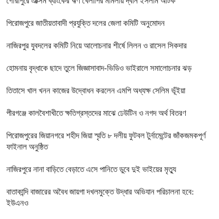
গৌরীপুরে এক্সিম ব্যাংকের ঋণ খেলাপির মামলায় দ্বীন ইসলাম আটক
পিরোজপুরে জাতীয়তাবাদী প্রযুক্তি দলের জেলা কমিটি অনুমোদন
নাজিরপুর যুবদলের কমিটি নিয়ে আলোচনার শীর্ষে লিলন ও রাসেল সিকদার
হোমনায় বৃদ্ধাকে ছাদে তুলে জিজ্ঞাসাবাদ-ভিডিও ভাইরালে সমালোচনার ঝড়
তিতাসে খাল খনন কাজের উদ্বোধন করলেন এমপি অধ্যক্ষ সেলিম ভূঁইয়া
পীরগঞ্জে কালবৈশাখীতে ক্ষতিগ্রস্তদের মাঝে ঢেউটিন ও নগদ অর্থ বিতরণ
পিরোজপুরের জিয়ানগরে শহীদ জিয়া স্মৃতি ৮ দলীয় ফুটবল টুর্নামেন্টের জাঁকজমকপূর্ণ
ফাইনাল অনুষ্ঠিত
নাজিরপুরে নানা বাড়িতে বেড়াতে এসে পানিতে ডুবে দুই ভাইয়ের মৃত্যু
বাতাকান্দি বাজারের অবৈধ জায়গা দখলমুক্তে উদ্ধার অভিযান পরিচালনা হবে:
ইউএনও