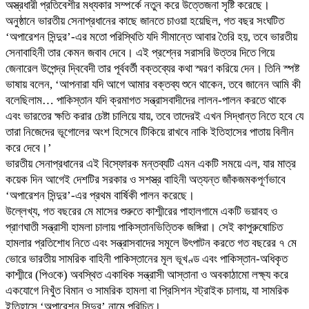
অস্ত্রধারী প্রতিবেশীর মধ্যকার সম্পর্কে নতুন করে উত্তেজনা সৃষ্টি করেছে।
অনুষ্ঠানে ভারতীয় সেনাপ্রধানের কাছে জানতে চাওয়া হয়েছিল, গত বছর সংঘটিত
‘অপারেশন সিন্দুর’-এর মতো পরিস্থিতি যদি সীমান্তে আবার তৈরি হয়, তবে ভারতীয়
সেনাবাহিনী তার কেমন জবাব দেবে। এই প্রশ্নের সরাসরি উত্তর দিতে গিয়ে
জেনারেল উপেন্দ্র দ্বিবেদী তার পূর্ববর্তী বক্তব্যের কথা স্মরণ করিয়ে দেন। তিনি স্পষ্ট
ভাষায় বলেন, ‘আপনারা যদি আগে আমার বক্তব্য শুনে থাকেন, তবে জানেন আমি কী
বলেছিলাম… পাকিস্তান যদি ক্রমাগত সন্ত্রাসবাদীদের লালন-পালন করতে থাকে
এবং ভারতের ক্ষতি করার চেষ্টা চালিয়ে যায়, তবে তাদেরই এখন সিদ্ধান্ত নিতে হবে যে
তারা নিজেদের ভূগোলের অংশ হিসেবে টিকিয়ে রাখবে নাকি ইতিহাসের পাতায় বিলীন
করে দেবে।’
ভারতীয় সেনাপ্রধানের এই বিস্ফোরক মন্তব্যটি এমন একটি সময়ে এল, যার মাত্র
কয়েক দিন আগেই দেশটির সরকার ও সশস্ত্র বাহিনী অত্যন্ত জাঁকজমকপূর্ণভাবে
‘অপারেশন সিন্দুর’-এর প্রথম বার্ষিকী পালন করেছে।
উল্লেখ্য, গত বছরের মে মাসের শুরুতে কাশ্মীরের পাহালগামে একটি ভয়াবহ ও
প্রাণঘাতী সন্ত্রাসী হামলা চালায় পাকিস্তানভিত্তিক জঙ্গিরা। সেই কাপুরুষোচিত
হামলার প্রতিশোধ নিতে এবং সন্ত্রাসবাদের সমূলে উৎপাটন করতে গত বছরের ৭ মে
ভোরে ভারতীয় সামরিক বাহিনী পাকিস্তানের মূল ভূখণ্ড এবং পাকিস্তান-অধিকৃত
কাশ্মীরে (পিওকে) অবস্থিত একাধিক সন্ত্রাসী আস্তানা ও অবকাঠামো লক্ষ্য করে
একযোগে নিখুঁত বিমান ও সামরিক হামলা বা প্রিসিশন স্ট্রাইক চালায়, যা সামরিক
ইতিহাসে ‘অপারেশন সিন্দুর’ নামে পরিচিত।