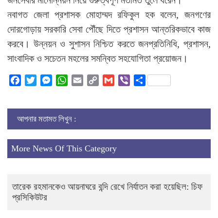
জনসেবার মানোন্নয়ন নিয়ে গুরুত্বপূর্ণ মতামত তুলে ধরেন।
নবাগত জেলা প্রশাসক মোহাম্মদ রফিকুল হক বলেন, জনগণের
দোরগোড়ায় সরকারি সেবা পৌঁছে দিতে প্রশাসন আন্তরিকভাবে কাজ
করবে। উন্নয়ন ও সুশাসন নিশ্চিত করতে জনপ্রতিনিধি, প্রশাসন,
সাংবাদিক ও সচেতন মহলের সমন্বিত সহযোগিতা প্রয়োজন।
Facebook
Twitter
Messenger
WhatsApp
Email
Copy
Gmail
Viber
Share
Link
আপনার মতামত লিখুন :
More News Of This Category
তারেক রহমানকেও আয়নাঘরে বন্দি রেখে নির্যাতন করা হয়েছিল: চিফ
প্রসিকিউটর