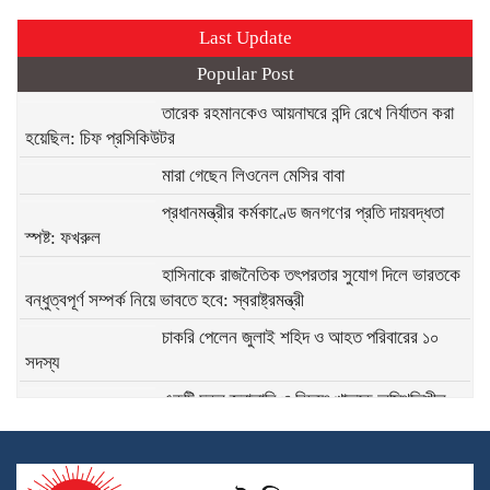
Last Update
Popular Post
তারেক রহমানকেও আয়নাঘরে বন্দি রেখে নির্যাতন করা
হয়েছিল: চিফ প্রসিকিউটর
মারা গেছেন লিওনেল মেসির বাবা
প্রধানমন্ত্রীর কর্মকাণ্ডে জনগণের প্রতি দায়বদ্ধতা
স্পষ্ট: ফখরুল
হাসিনাকে রাজনৈতিক তৎপরতার সুযোগ দিলে ভারতকে
বন্ধুত্বপূর্ণ সম্পর্ক নিয়ে ভাবতে হবে: স্বরাষ্ট্রমন্ত্রী
চাকরি পেলেন জুলাই শহিদ ও আহত পরিবারের ১০
সদস্য
একটি চক্র জ্বালানি ও বিদ্যুৎ খাতকে অস্থিতিশীল
করার জন্য সক্রিয় : প্রধানমন্ত্রী
অনুমোদন পেলো জাতীয় সাংবাদিক সংস্থার পিরোজপুর
জেলা কমিটি