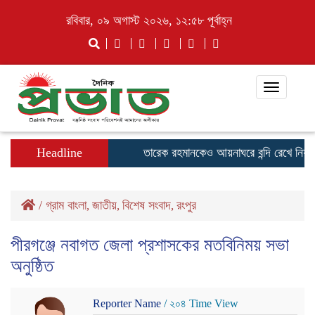
রবিবার, ০৯ অগাস্ট ২০২৬, ১২:৫৮ পূর্বাহ্ন
Toggle
navigati
Headline
তারেক রহমানকেও আয়নাঘরে বন্দি রেখে নির্যা
/
গ্রাম বাংলা
জাতীয়
বিশেষ সংবাদ
রংপুর
,
,
,
পীরগঞ্জে নবাগত জেলা প্রশাসকের মতবিনিময় সভা
অনুষ্ঠিত
Reporter Name
/ ২০৪ Time View