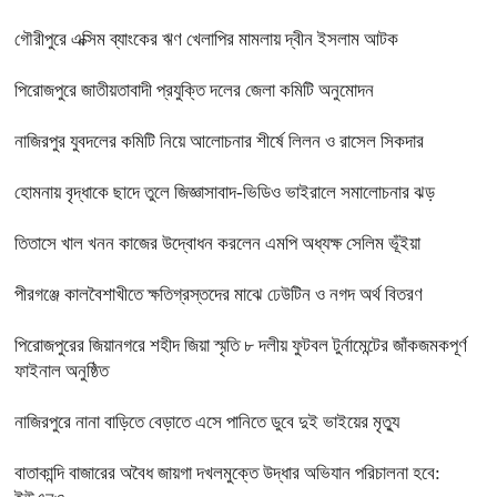
গৌরীপুরে এক্সিম ব্যাংকের ঋণ খেলাপির মামলায় দ্বীন ইসলাম আটক
পিরোজপুরে জাতীয়তাবাদী প্রযুক্তি দলের জেলা কমিটি অনুমোদন
নাজিরপুর যুবদলের কমিটি নিয়ে আলোচনার শীর্ষে লিলন ও রাসেল সিকদার
হোমনায় বৃদ্ধাকে ছাদে তুলে জিজ্ঞাসাবাদ-ভিডিও ভাইরালে সমালোচনার ঝড়
তিতাসে খাল খনন কাজের উদ্বোধন করলেন এমপি অধ্যক্ষ সেলিম ভূঁইয়া
পীরগঞ্জে কালবৈশাখীতে ক্ষতিগ্রস্তদের মাঝে ঢেউটিন ও নগদ অর্থ বিতরণ
পিরোজপুরের জিয়ানগরে শহীদ জিয়া স্মৃতি ৮ দলীয় ফুটবল টুর্নামেন্টের জাঁকজমকপূর্ণ
ফাইনাল অনুষ্ঠিত
নাজিরপুরে নানা বাড়িতে বেড়াতে এসে পানিতে ডুবে দুই ভাইয়ের মৃত্যু
বাতাকান্দি বাজারের অবৈধ জায়গা দখলমুক্তে উদ্ধার অভিযান পরিচালনা হবে: