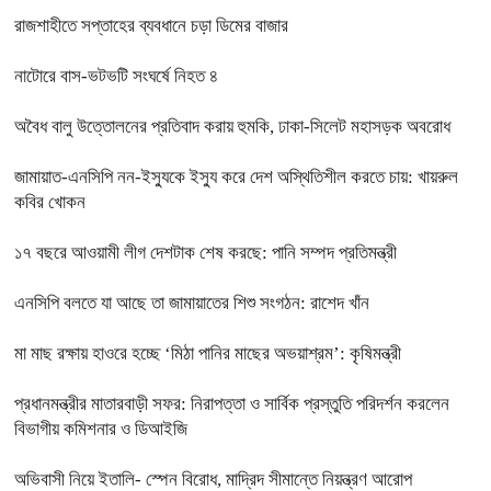
রাজশাহীতে সপ্তাহের ব্যবধানে চড়া ডিমের বাজার
নাটোরে বাস-ভটভটি সংঘর্ষে নিহত ৪
অবৈধ বালু উত্তোলনের প্রতিবাদ করায় হুমকি, ঢাকা-সিলেট মহাসড়ক অবরোধ
জামায়াত-এনসিপি নন-ইস্যুকে ইস্যু করে দেশ অস্থিতিশীল করতে চায়: খায়রুল
কবির খোকন
১৭ বছরে আওয়ামী লীগ দেশটাক শেষ করছে: পানি সম্পদ প্রতিমন্ত্রী
এনসিপি বলতে যা আছে তা জামায়াতের শিশু সংগঠন: রাশেদ খাঁন
মা মাছ রক্ষায় হাওরে হচ্ছে ‘মিঠা পানির মাছের অভয়াশ্রম’: কৃষিমন্ত্রী
প্রধানমন্ত্রীর মাতারবাড়ী সফর: নিরাপত্তা ও সার্বিক প্রস্তুতি পরিদর্শন করলেন
বিভাগীয় কমিশনার ও ডিআইজি
অভিবাসী নিয়ে ইতালি- স্পেন বিরোধ, মাদ্রিদ সীমান্তে নিয়ন্ত্রণ আরোপ