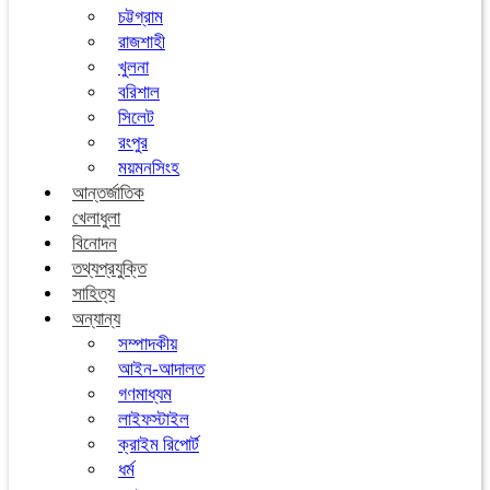
চট্টগ্রাম
রাজশাহী
খুলনা
বরিশাল
সিলেট
রংপুর
ময়মনসিংহ
আন্তর্জাতিক
খেলাধুলা
বিনোদন
তথ্যপ্রযুক্তি
সাহিত্য
অন্যান্য
সম্পাদকীয়
আইন-আদালত
গণমাধ্যম
লাইফস্টাইল
ক্রাইম রিপোর্ট
ধর্ম