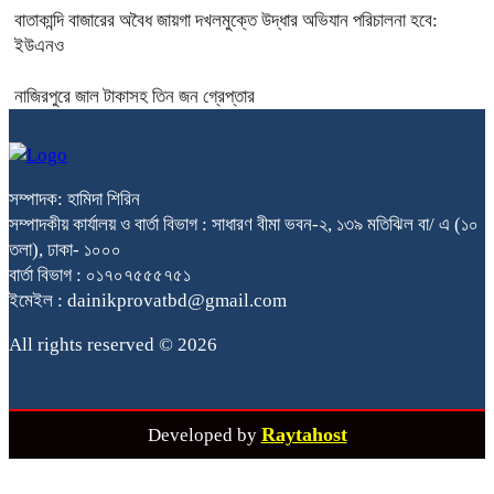
বাতাকান্দি বাজারের অবৈধ জায়গা দখলমুক্তে উদ্ধার অভিযান পরিচালনা হবে:
ইউএনও
নাজিরপুরে জাল টাকাসহ তিন জন গ্রেপ্তার
সম্পাদক: হামিদা শিরিন
সম্পাদকীয় কার্যালয় ও বার্তা বিভাগ : সাধারণ বীমা ভবন-২, ১৩৯ মতিঝিল বা/ এ (১০
তলা), ঢাকা- ১০০০
বার্তা বিভাগ : ০১৭০৭৫৫৫৭৫১
ইমেইল : dainikprovatbd@gmail.com
All rights reserved © 2026
Raytahost
Developed by