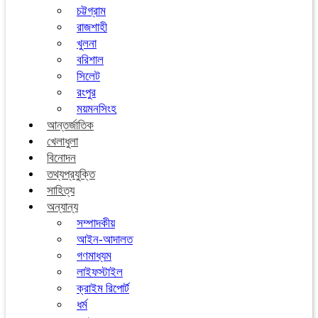
চট্টগ্রাম
রাজশাহী
খুলনা
বরিশাল
সিলেট
রংপুর
ময়মনসিংহ
আন্তর্জাতিক
খেলাধুলা
বিনোদন
তথ্যপ্রযুক্তি
সাহিত্য
অন্যান্য
সম্পাদকীয়
আইন-আদালত
গণমাধ্যম
লাইফস্টাইল
ক্রাইম রিপোর্ট
ধর্ম