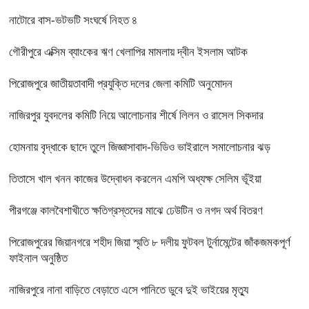
নাটোরে বাস-ভটভটি সংঘর্ষে নিহত ৪
গৌরীপুরে এক্সিম ব্যাংকের ঋণ খেলাপির মামলায় দ্বীন ইসলাম আটক
পিরোজপুরে জাতীয়তাবাদী প্রযুক্তি দলের জেলা কমিটি অনুমোদন
নাজিরপুর যুবদলের কমিটি নিয়ে আলোচনার শীর্ষে লিলন ও রাসেল সিকদার
হোমনায় বৃদ্ধাকে ছাদে তুলে জিজ্ঞাসাবাদ-ভিডিও ভাইরালে সমালোচনার ঝড়
তিতাসে খাল খনন কাজের উদ্বোধন করলেন এমপি অধ্যক্ষ সেলিম ভূঁইয়া
পীরগঞ্জে কালবৈশাখীতে ক্ষতিগ্রস্তদের মাঝে ঢেউটিন ও নগদ অর্থ বিতরণ
পিরোজপুরের জিয়ানগরে শহীদ জিয়া স্মৃতি ৮ দলীয় ফুটবল টুর্নামেন্টের জাঁকজমকপূর্ণ
ফাইনাল অনুষ্ঠিত
নাজিরপুরে নানা বাড়িতে বেড়াতে এসে পানিতে ডুবে দুই ভাইয়ের মৃত্যু