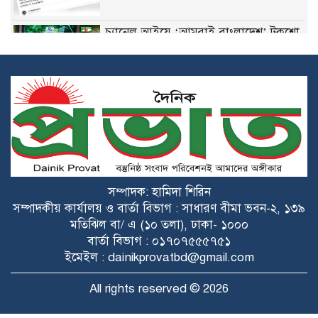
চ্যানেল আইয়ে ‘আমরাই বাংলাদেশ’ টকশো
শেখ হাসিনার বক্তব্য ভারত সমর্থন করে না:
জয়সওয়াল
সংঘাতের মুখে যৌথ প্রতিরক্ষা চুক্তিতে সই
সৌদি আরব, পাকিস্তান ও তুরস্কের
সম্পাদক: হামিদা শিরিন
গুজরাটের কূপে রহস্যময় ঢেউ, যা বলছেন
সম্পাদকীয় কার্যালয় ও বার্তা বিভাগ : সাধারণ বীমা ভবন-২, ১৩৯
ভূতত্ত্ববিদরা
মতিঝিল বা/ এ (১০ তলা), ঢাকা- ১০০০
বার্তা বিভাগ : ০১৭০৭৫৫৫৭৫১
ইমেইল : dainikprovatbd@gmail.com
ওপেনএআই-অ্যান্থ্রপিককে টক্কর দিতে মেটার
নতুন এআই কোডিং টুল
All rights reserved © 2026