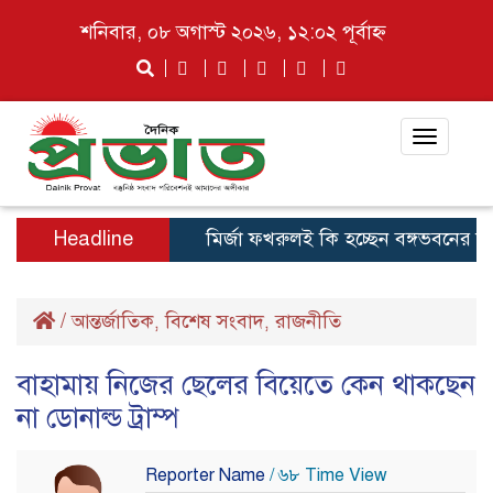
শনিবার, ০৮ অগাস্ট ২০২৬, ১২:০২ পূর্বাহ্ন
Toggle
navigat
Headline
মির্জা ফখরুলই কি হচ্ছেন বঙ্গভবনের নতুন ব
/
আন্তর্জাতিক
বিশেষ সংবাদ
রাজনীতি
,
,
বাহামায় নিজের ছেলের বিয়েতে কেন থাকছেন
না ডোনাল্ড ট্রাম্প
Reporter Name
/ ৬৮ Time View