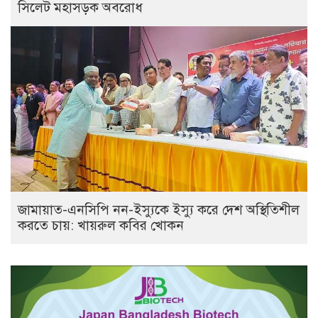
সিলেট মহাসড়ক অবরোধ
জামায়াত-এনসিপি নন-ইস্যুকে ইস্যু করে দেশ অস্থিতিশীল
করতে চায়: খায়রুল কবির খোকন