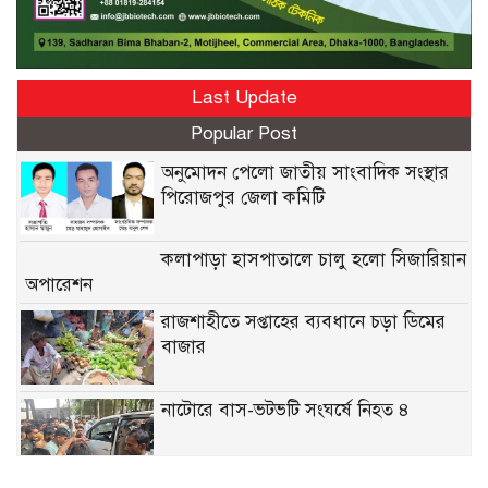
Last Update
Popular Post
অনুমোদন পেলো জাতীয় সাংবাদিক সংস্থার
পিরোজপুর জেলা কমিটি
কলাপাড়া হাসপাতালে চালু হলো সিজারিয়ান
অপারেশন
রাজশাহীতে সপ্তাহের ব্যবধানে চড়া ডিমের
বাজার
নাটোরে বাস-ভটভটি সংঘর্ষে নিহত ৪