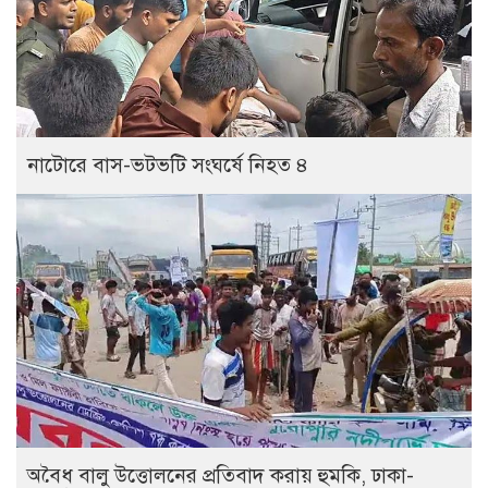
নাটোরে বাস-ভটভটি সংঘর্ষে নিহত ৪
অবৈধ বালু উত্তোলনের প্রতিবাদ করায় হুমকি, ঢাকা-