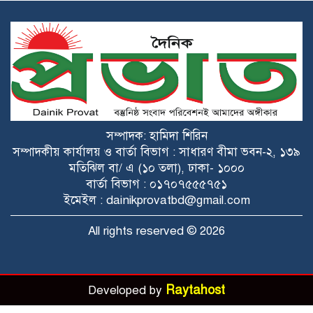
অবৈধ বালু উত্তোলনের প্রতিবাদ করায়
হুমকি, ঢাকা-সিলেট মহাসড়ক অবরোধ
জামায়াত-এনসিপি নন-ইস্যুকে ইস্যু করে দেশ
অস্থিতিশীল করতে চায়: খায়রুল কবির খোকন
১৭ বছরে আওয়ামী লীগ দেশটাক শেষ
করছে: পানি সম্পদ প্রতিমন্ত্রী
সম্পাদক: হামিদা শিরিন
সম্পাদকীয় কার্যালয় ও বার্তা বিভাগ : সাধারণ বীমা ভবন-২, ১৩৯
মতিঝিল বা/ এ (১০ তলা), ঢাকা- ১০০০
এনসিপি বলতে যা আছে তা জামায়াতের শিশু
বার্তা বিভাগ : ০১৭০৭৫৫৫৭৫১
সংগঠন: রাশেদ খাঁন
ইমেইল : dainikprovatbd@gmail.com
All rights reserved © 2026
মা মাছ রক্ষায় হাওরে হচ্ছে ‘মিঠা পানির
মাছের অভয়াশ্রম’: কৃষিমন্ত্রী
প্রধানমন্ত্রীর মাতারবাড়ী সফর: নিরাপত্তা ও
Raytahost
Developed by
সার্বিক প্রস্তুতি পরিদর্শন করলেন বিভাগীয়