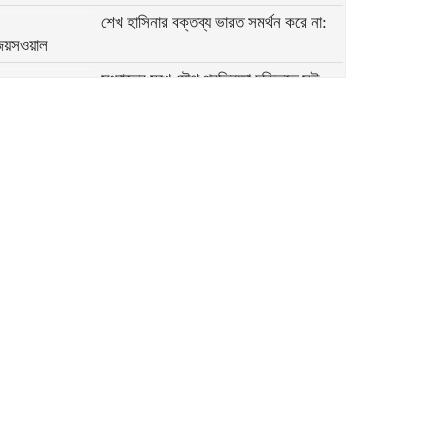
শেখ হাসিনার বক্তব্য ভারত সমর্থন করে না:
য়সওয়াল
সংঘাতের মুখে যৌথ প্রতিরক্ষা চুক্তিতে সই
সৌদি আরব, পাকিস্তান ও তুরস্কের
গুজরাটের কূপে রহস্যময় ঢেউ, যা বলছেন
ভূতত্ত্ববিদরা
ওপেনএআই-অ্যান্থ্রপিককে টক্কর দিতে মেটার
নতুন এআই কোডিং টুল
ইনকগনিটো মোড কি আসলেই অনলাইন
প্রাইভেসি নিশ্চিত করে?
উইচ্যাট কী, কেন এটি চীনের সবচেয়ে জনপ্রিয়
অ্যাপ?