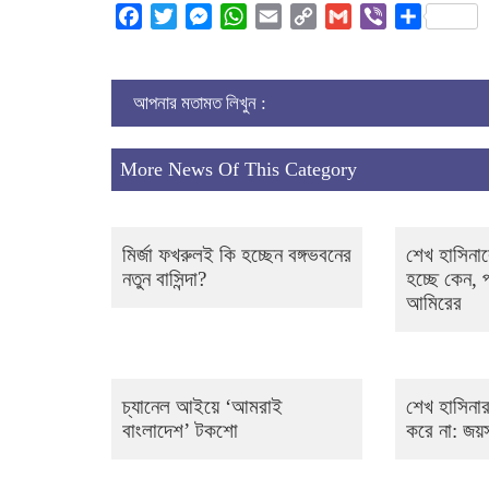
Facebook
Twitter
Messenger
WhatsApp
Email
Copy
Gmail
Viber
Share
Link
আপনার মতামত লিখুন :
More News Of This Category
মির্জা ফখরুলই কি হচ্ছেন বঙ্গভবনের
শেখ হাসিনা
নতুন বাসিন্দা?
হচ্ছে কেন, 
আমিরের
চ্যানেল আইয়ে ‘আমরাই
শেখ হাসিনার
বাংলাদেশ’ টকশো
করে না: জয়