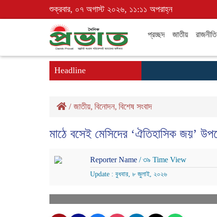
শুক্রবার, ০৭ অগাস্ট ২০২৬, ১১:১১ অপরাহ্ন
প্রচ্ছদ
জাতীয়
রাজনীতি
Headline
/
জাতীয়
বিনোদন
বিশেষ সংবাদ
,
,
মাঠে বসেই মেসিদের ‘ঐতিহাসিক জয়’ উপ
Reporter Name
/ ৩৯ Time View
Update : বুধবার, ৮ জুলাই, ২০২৬