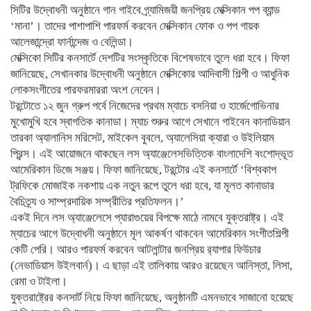
সিটির উদ্বোধনী অনুষ্ঠানে গান গাইবে গ্র্যামিজয়ী জনপ্রিয় মেক্সিকান পপ ব্যান্ড
‘মানা’। তাদের পাশাপাশি পারফর্ম করবেন মেক্সিকান ফোক ও পপ গায়ক
আলেজান্দ্রো ফার্নান্দেজ ও বেলিন্ডা।
মেক্সিকো সিটির কনসার্টে দেশটির সংস্কৃতিকে বিশেষভাবে তুলে ধরা হবে। ফিফা
জানিয়েছে, সেখানকার উদ্বোধনী অনুষ্ঠানে মেক্সিকোর আদিবাসী শিল্পী ও আধুনিক
লোকসংগীতের পারফরমাররা অংশ নেবেন।
টরন্টোতে ১২ জুন গ্রুপ পর্বে নিজেদের প্রথম ম্যাচে বসনিয়া ও হার্জেগোভিনার
মুখোমুখি হবে স্বাগতিক কানাডা। ম্যাচ শুরুর আগে সেখানে গাইবেন কানাডিয়ান
তারকা অ্যালানিস মরিসেট, মাইকেল বুবলে, অ্যালেসিয়া ক্যারা ও উইলিয়াম
প্রিন্স। এই আয়োজনে থাকছেন লস অ্যাঞ্জেলেসভিত্তিক বাংলাদেশি বংশোদ্ভূত
আমেরিকান ডিজে সঞ্জয়। ফিফা জানিয়েছে, টরন্টোর এই কনসার্টে ‘বিশ্বকাপ
ট্রফিকে মোজাইক নকশায় এক নতুন রূপে তুলে ধরা হবে, যা মূলত কানাডার
বৈচিত্র্য ও সাম্প্রদায়িক সম্প্রীতির প্রতিফলন।’
একই দিনে লস অ্যাঞ্জেলেসে প্যারাগুয়ের বিপক্ষে মাঠে নামবে যুক্তরাষ্ট্র। এই
ম্যাচের আগে উদ্বোধনী অনুষ্ঠানে মূল আকর্ষণ থাকবেন আমেরিকান সংগীতশিল্পী
কেটি পেরি। আরও পারফর্ম করবেন আটলান্টার জনপ্রিয় র‍্যাপার ফিউচার
(নেভাডিয়াস উইলবার্ন)। এ ছাড়া এই তালিকায় আরও রয়েছেন আনিস্তা, লিসা,
রেমা ও টাইলা।
যুক্তরাষ্ট্রের কনসার্ট নিয়ে ফিফা জানিয়েছে, অনুষ্ঠানটি এমনভাবে সাজানো হয়েছে