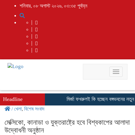
শনিবার, ০৮ অগাস্ট ২০২৬, ০৩:৩৫ পূর্বাহ্ন
Toggle
navigati
Headline
মির্জা ফখরুলই কি হচ্ছেন বঙ্গভবনের নতুন বাস
/
খেলা
,
বিশেষ সংবাদ
মেক্সিকো, কানাডা ও যুক্তরাষ্ট্রে হবে বিশ্বকাপের আলাদা
উদ্বোধনী অনুষ্ঠান