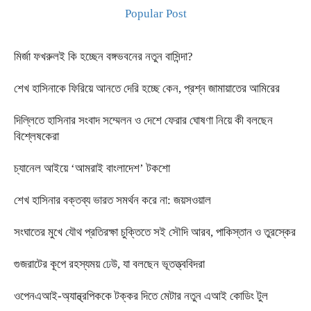
Popular Post
মির্জা ফখরুলই কি হচ্ছেন বঙ্গভবনের নতুন বাসিন্দা?
শেখ হাসিনাকে ফিরিয়ে আনতে দেরি হচ্ছে কেন, প্রশ্ন জামায়াতের আমিরের
দিল্লিতে হাসিনার সংবাদ সম্মেলন ও দেশে ফেরার ঘোষণা নিয়ে কী বলছেন
বিশ্লেষকেরা
চ্যানেল আইয়ে ‘আমরাই বাংলাদেশ’ টকশো
শেখ হাসিনার বক্তব্য ভারত সমর্থন করে না: জয়সওয়াল
সংঘাতের মুখে যৌথ প্রতিরক্ষা চুক্তিতে সই সৌদি আরব, পাকিস্তান ও তুরস্কের
গুজরাটের কূপে রহস্যময় ঢেউ, যা বলছেন ভূতত্ত্ববিদরা
ওপেনএআই-অ্যান্থ্রপিককে টক্কর দিতে মেটার নতুন এআই কোডিং টুল