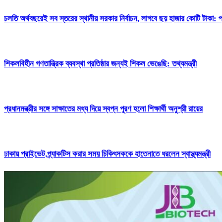
চলতি অর্থবছরেই সব স্তরের স্থানীয় সরকার নির্বাচন, লাগবে ছয় হাজার কোটি টাকা: প্র
শিকলবিহীন গণতান্ত্রিক ব্যবস্থা প্রতিষ্ঠার জন্যই শিকল ভেঙেছি: তথ্যমন্ত্রী
প্রধানমন্ত্রীর সঙ্গে সাক্ষাতের মধ্য দিয়ে স্বপ্ন পূরণ হলো শিক্ষার্থী অনুশ্রী রায়ের
ঢাকায় প্রাইভেট প্র্যাকটিস করার সময় চিকিৎসককে হাতেনাতে ধরলেন স্বাস্থ্যমন্ত্রী