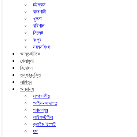
চট্টগ্রাম
রাজশাহী
খুলনা
বরিশাল
সিলেট
রংপুর
ময়মনসিংহ
আন্তর্জাতিক
খেলাধুলা
বিনোদন
তথ্যপ্রযুক্তি
সাহিত্য
অন্যান্য
সম্পাদকীয়
আইন-আদালত
গণমাধ্যম
লাইফস্টাইল
ক্রাইম রিপোর্ট
ধর্ম