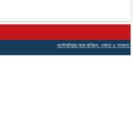
অস্ট্রেলিয়ার সঙ্গে বাণিজ্য, দক্ষতা ও গবেষণা সহযোগিতা