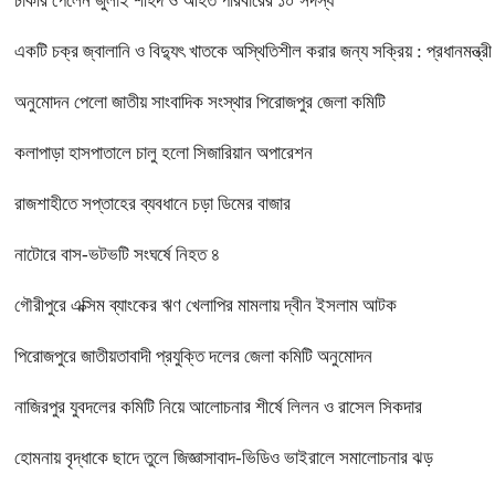
চাকরি পেলেন জুলাই শহিদ ও আহত পরিবারের ১০ সদস্য
একটি চক্র জ্বালানি ও বিদ্যুৎ খাতকে অস্থিতিশীল করার জন্য সক্রিয় : প্রধানমন্ত্রী
অনুমোদন পেলো জাতীয় সাংবাদিক সংস্থার পিরোজপুর জেলা কমিটি
কলাপাড়া হাসপাতালে চালু হলো সিজারিয়ান অপারেশন
রাজশাহীতে সপ্তাহের ব্যবধানে চড়া ডিমের বাজার
নাটোরে বাস-ভটভটি সংঘর্ষে নিহত ৪
গৌরীপুরে এক্সিম ব্যাংকের ঋণ খেলাপির মামলায় দ্বীন ইসলাম আটক
পিরোজপুরে জাতীয়তাবাদী প্রযুক্তি দলের জেলা কমিটি অনুমোদন
নাজিরপুর যুবদলের কমিটি নিয়ে আলোচনার শীর্ষে লিলন ও রাসেল সিকদার
হোমনায় বৃদ্ধাকে ছাদে তুলে জিজ্ঞাসাবাদ-ভিডিও ভাইরালে সমালোচনার ঝড়