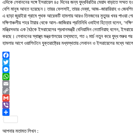
এদিকে লেবাননের সঙ্গে ইসরায়েল ৪৫ দিনের জন্য যুদ্ধবিরতির মেয়াদ বাড়াতে সম্মত হ
বেশি মানুষ আহত হয়েছেন। তায়র ফেলসাই, তায়র দেব্বা, আজ–জারারিয়াহ ও জেবশিত
এ ছাড়া জুয়াইয়া গ্রামে পৃথক আরেকটি হামলায় আরও তিনজনের মৃত্যুর খবর পাওয়া গেছ
দক্ষিণাঞ্চলীয় শহর টায়ার থেকে আল–জাজিরার প্রতিনিধি ওবাইদা হিত্তো বলেন, ‘দ
মন্ত্রিসভার এক বৈঠকে ইসরায়েলের প্রধানমন্ত্রী বেনিয়ামিন নেতানিয়াহু বলেন, ইসরায়ে
করছে। লেবাননের স্বাস্থ্য মন্ত্রণালয়ের তথ্যমতে, গত ২ মার্চ নতুন করে যুদ্ধ 
হামলার আগে ওয়াশিংটনে যুক্তরাষ্ট্রের মধ্যস্থতায় লেবানন ও ইসরায়েলের মধ্যে আল
Facebook
Twitter
Messenger
WhatsApp
Email
Copy
Link
Gmail
Viber
Share
আপনার মতামত লিখুন :