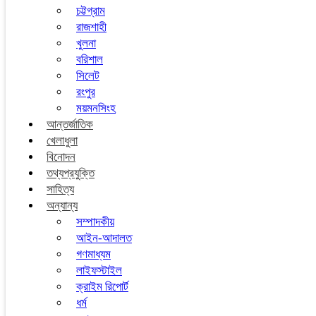
চট্টগ্রাম
রাজশাহী
খুলনা
বরিশাল
সিলেট
রংপুর
ময়মনসিংহ
আন্তর্জাতিক
খেলাধুলা
বিনোদন
তথ্যপ্রযুক্তি
সাহিত্য
অন্যান্য
সম্পাদকীয়
আইন-আদালত
গণমাধ্যম
লাইফস্টাইল
ক্রাইম রিপোর্ট
ধর্ম