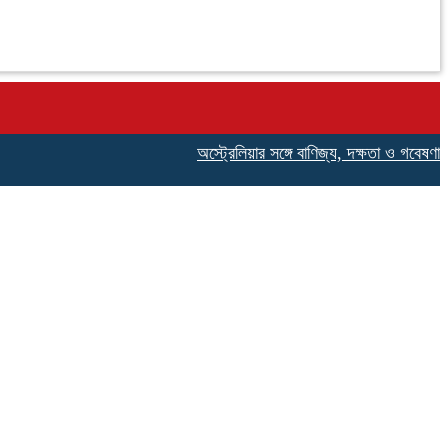
অস্ট্রেলিয়ার সঙ্গে বাণিজ্য, দক্ষতা ও গবেষণা সহযোগিতা