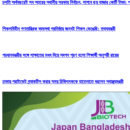
চলতি অর্থবছরেই সব স্তরের স্থানীয় সরকার নির্বাচন, লাগবে ছয় হাজার কোটি টাকা: প্র
শিকলবিহীন গণতান্ত্রিক ব্যবস্থা প্রতিষ্ঠার জন্যই শিকল ভেঙেছি: তথ্যমন্ত্রী
প্রধানমন্ত্রীর সঙ্গে সাক্ষাতের মধ্য দিয়ে স্বপ্ন পূরণ হলো শিক্ষার্থী অনুশ্রী রায়ের
ঢাকায় প্রাইভেট প্র্যাকটিস করার সময় চিকিৎসককে হাতেনাতে ধরলেন স্বাস্থ্যমন্ত্রী