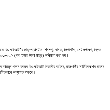
 এতে বিএসটিআই’র ছাড়পত্রবিহীন ‘শ্যাম্পু, সাবান, লিপস্টিক, নেইলপলিশ, স্কিন
বেক ১০,০০০/- (দশ হাজার টাকা মাত্র) জরিমানা করা হয়।
সেবে দায়িত্ব পালন করেন বিএসটিআই বিভাগীয় অফিস, রাজশাহীর সার্টিফিকেশন মার্কস
িয়মিতভাবে অব্যাহত থাকবে।