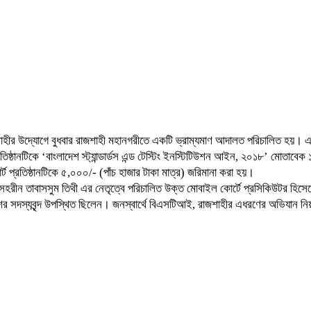
, রাজশাহীর উদ্যোগে বুধবার রাজশাহী মহানগরীতে একটি ভ্রাম্যমাণ আদালত পরিচালিত হয়।
 প্রতিষ্ঠানটিকে ‘বাংলাদেশ স্ট্যান্ডার্ডস এন্ড টেস্টিং ইনস্টিটিউশন আইন, ২০১৮’ মোতা
ট প্রতিষ্ঠানটিকে ৫,০০০/- (পাঁচ হাজার টাকা মাত্র) জরিমানা করা হয়।
 ও সেহরীন তাবাসসুম তিথী এর নেতৃত্বে পরিচালিত উক্ত মোবাইল কোর্টে প্রসিকিউটর হি
র সদস্যবৃন্দ উপস্থিত ছিলেন। জনস্বার্থে বিএসটিআই, রাজশাহীর এধরণের অভিযান ন