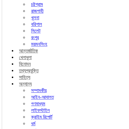
চট্টগ্রাম
রাজশাহী
খুলনা
বরিশাল
সিলেট
রংপুর
ময়মনসিংহ
আন্তর্জাতিক
খেলাধুলা
বিনোদন
তথ্যপ্রযুক্তি
সাহিত্য
অন্যান্য
সম্পাদকীয়
আইন-আদালত
গণমাধ্যম
লাইফস্টাইল
ক্রাইম রিপোর্ট
ধর্ম