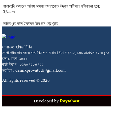
বাতাকান্দি বাজারের অবৈধ জায়গা দখলমুক্তে উদ্ধার অভিযান পরিচালনা হবে:
ইউএনও
নাজিরপুরে জাল টাকাসহ তিন জন গ্রেপ্তার
সম্পাদক: হামিদা শিরিন
সম্পাদকীয় কার্যালয় ও বার্তা বিভাগ : সাধারণ বীমা ভবন-২, ১৩৯ মতিঝিল বা/ এ (১০
তলা), ঢাকা- ১০০০
বার্তা বিভাগ : ০১৭০৭৫৫৫৭৫১
ইমেইল : dainikprovatbd@gmail.com
All rights reserved © 2026
Raytahost
Developed by