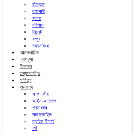
চট্টগ্রাম
রাজশাহী
খুলনা
বরিশাল
সিলেট
রংপুর
ময়মনসিংহ
আন্তর্জাতিক
খেলাধুলা
বিনোদন
তথ্যপ্রযুক্তি
সাহিত্য
অন্যান্য
সম্পাদকীয়
আইন-আদালত
গণমাধ্যম
লাইফস্টাইল
ক্রাইম রিপোর্ট
ধর্ম