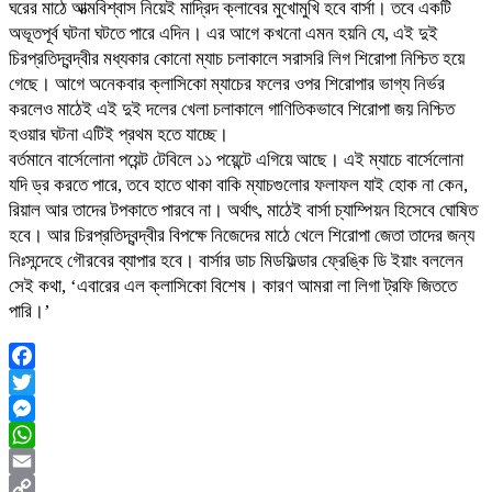
ঘরের মাঠে আত্মবিশ্বাস নিয়েই মাদ্রিদ ক্লাবের মুখোমুখি হবে বার্সা। তবে একটি
অভূতপূর্ব ঘটনা ঘটতে পারে এদিন। এর আগে কখনো এমন হয়নি যে, এই দুই
চিরপ্রতিদ্বন্দ্বীর মধ্যকার কোনো ম্যাচ চলাকালে সরাসরি লিগ শিরোপা নিশ্চিত হয়ে
গেছে। আগে অনেকবার ক্লাসিকো ম্যাচের ফলের ওপর শিরোপার ভাগ্য নির্ভর
করলেও মাঠেই এই দুই দলের খেলা চলাকালে গাণিতিকভাবে শিরোপা জয় নিশ্চিত
হওয়ার ঘটনা এটিই প্রথম হতে যাচ্ছে।
বর্তমানে বার্সেলোনা পয়েন্ট টেবিলে ১১ পয়েন্টে এগিয়ে আছে। এই ম্যাচে বার্সেলোনা
যদি ড্র করতে পারে, তবে হাতে থাকা বাকি ম্যাচগুলোর ফলাফল যাই হোক না কেন,
রিয়াল আর তাদের টপকাতে পারবে না। অর্থাৎ, মাঠেই বার্সা চ্যাম্পিয়ন হিসেবে ঘোষিত
হবে। আর চিরপ্রতিদ্বন্দ্বীর বিপক্ষে নিজেদের মাঠে খেলে শিরোপা জেতা তাদের জন্য
নিঃসন্দেহে গৌরবের ব্যাপার হবে। বার্সার ডাচ মিডফিল্ডার ফ্রেঙ্কি ডি ইয়াং বললেন
সেই কথা, ‘এবারের এল ক্লাসিকো বিশেষ। কারণ আমরা লা লিগা ট্রফি জিততে
পারি।’
Facebook
Twitter
Messenger
WhatsApp
Email