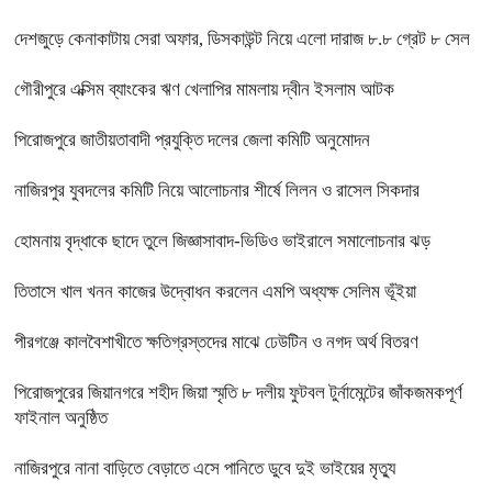
দেশজুড়ে কেনাকাটায় সেরা অফার, ডিসকাউন্ট নিয়ে এলো দারাজ ৮.৮ গ্রেট ৮ সেল
গৌরীপুরে এক্সিম ব্যাংকের ঋণ খেলাপির মামলায় দ্বীন ইসলাম আটক
পিরোজপুরে জাতীয়তাবাদী প্রযুক্তি দলের জেলা কমিটি অনুমোদন
নাজিরপুর যুবদলের কমিটি নিয়ে আলোচনার শীর্ষে লিলন ও রাসেল সিকদার
হোমনায় বৃদ্ধাকে ছাদে তুলে জিজ্ঞাসাবাদ-ভিডিও ভাইরালে সমালোচনার ঝড়
তিতাসে খাল খনন কাজের উদ্বোধন করলেন এমপি অধ্যক্ষ সেলিম ভূঁইয়া
পীরগঞ্জে কালবৈশাখীতে ক্ষতিগ্রস্তদের মাঝে ঢেউটিন ও নগদ অর্থ বিতরণ
পিরোজপুরের জিয়ানগরে শহীদ জিয়া স্মৃতি ৮ দলীয় ফুটবল টুর্নামেন্টের জাঁকজমকপূর্ণ
ফাইনাল অনুষ্ঠিত
নাজিরপুরে নানা বাড়িতে বেড়াতে এসে পানিতে ডুবে দুই ভাইয়ের মৃত্যু