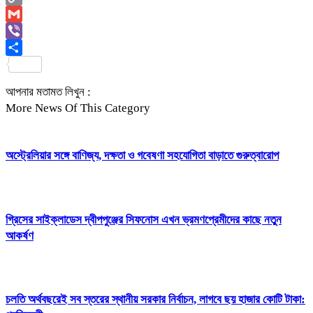
Copy
Link
Gmail
Viber
Share
আপনার মতামত লিখুন :
More News Of This Category
অস্ট্রেলিয়ার সঙ্গে বাণিজ্য, দক্ষতা ও গবেষণা সহযোগিতা বাড়াতে গুরুত্বারোপ
গ্রিসের সাইক্লাডেস দ্বীপপুঞ্জের সিফনোস এখন ভ্রমণপ্রেমীদের কাছে নতুন
আকর্ষণ
চলতি অর্থবছরেই সব স্তরের স্থানীয় সরকার নির্বাচন, লাগবে ছয় হাজার কোটি টাকা: