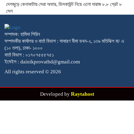
দেশজুড়ে কেনাকাটায় সেরা অফার, ডিসকাউন্ট নিয়ে এলো দারাজ ৮.৮ গ্রেট ৮
সেল
সম্পাদক: হামিদা শিরিন
সম্পাদকীয় কার্যালয় ও বার্তা বিভাগ : সাধারণ বীমা ভবন-২, ১৩৯ মতিঝিল বা/ এ
(১০ তলা), ঢাকা- ১০০০
বার্তা বিভাগ : ০১৭০৭৫৫৫৭৫১
ইমেইল : dainikprovatbd@gmail.com
All rights reserved © 2026
Raytahost
Developed by