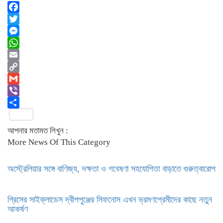
Facebook
Twitter
Messenger
WhatsApp
Email
Copy
Link
Gmail
Viber
Share
আপনার মতামত লিখুন :
More News Of This Category
অস্ট্রেলিয়ার সঙ্গে বাণিজ্য, দক্ষতা ও গবেষণা সহযোগিতা বাড়াতে গুরুত্বারোপ
গ্রিসের সাইক্লাডেস দ্বীপপুঞ্জের সিফনোস এখন ভ্রমণপ্রেমীদের কাছে নতুন
আকর্ষণ