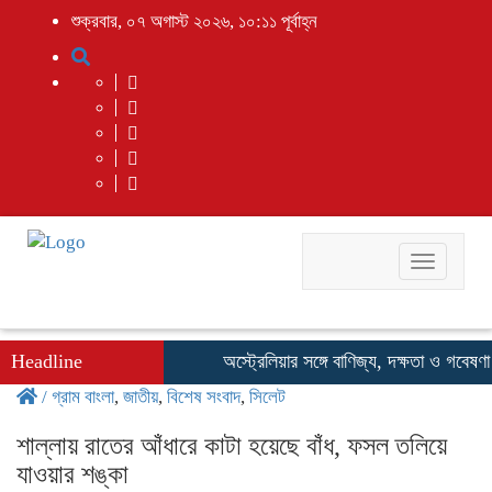
শুক্রবার, ০৭ অগাস্ট ২০২৬, ১০:১১ পূর্বাহ্ন
Toggle
navigati
Headline
অস্ট্রেলিয়ার সঙ্গে বাণিজ্য, দক্ষতা ও গবেষণা সহয
/
গ্রাম বাংলা
,
জাতীয়
,
বিশেষ সংবাদ
,
সিলেট
শাল্লায় রাতের আঁধারে কাটা হয়েছে বাঁধ, ফসল তলিয়ে
যাওয়ার শঙ্কা