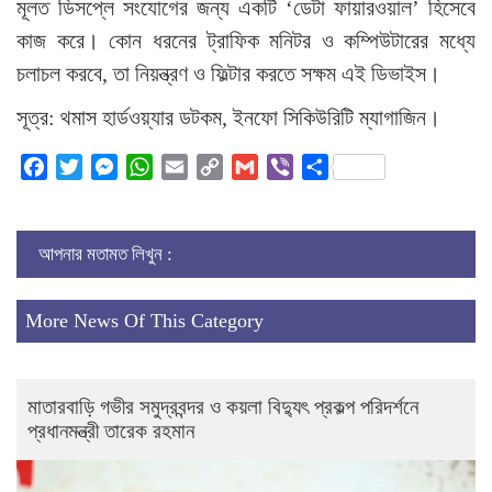
মূলত ডিসপ্লে সংযোগের জন্য একটি ‘ডেটা ফায়ারওয়াল’ হিসেবে
কাজ করে। কোন ধরনের ট্রাফিক মনিটর ও কম্পিউটারের মধ্যে
চলাচল করবে, তা নিয়ন্ত্রণ ও ফিল্টার করতে সক্ষম এই ডিভাইস।
সূত্র: থমাস হার্ডওয়্যার ডটকম, ইনফো সিকিউরিটি ম্যাগাজিন।
Facebook
Twitter
Messenger
WhatsApp
Email
Copy
Gmail
Viber
Share
Link
আপনার মতামত লিখুন :
More News Of This Category
মাতারবাড়ি গভীর সমুদ্রবন্দর ও কয়লা বিদ্যুৎ প্রকল্প পরিদর্শনে
প্রধানমন্ত্রী তারেক রহমান