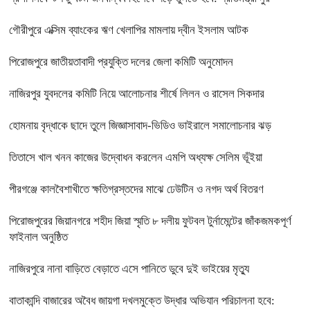
গৌরীপুরে এক্সিম ব্যাংকের ঋণ খেলাপির মামলায় দ্বীন ইসলাম আটক
পিরোজপুরে জাতীয়তাবাদী প্রযুক্তি দলের জেলা কমিটি অনুমোদন
নাজিরপুর যুবদলের কমিটি নিয়ে আলোচনার শীর্ষে লিলন ও রাসেল সিকদার
হোমনায় বৃদ্ধাকে ছাদে তুলে জিজ্ঞাসাবাদ-ভিডিও ভাইরালে সমালোচনার ঝড়
তিতাসে খাল খনন কাজের উদ্বোধন করলেন এমপি অধ্যক্ষ সেলিম ভূঁইয়া
পীরগঞ্জে কালবৈশাখীতে ক্ষতিগ্রস্তদের মাঝে ঢেউটিন ও নগদ অর্থ বিতরণ
পিরোজপুরের জিয়ানগরে শহীদ জিয়া স্মৃতি ৮ দলীয় ফুটবল টুর্নামেন্টের জাঁকজমকপূর্ণ
ফাইনাল অনুষ্ঠিত
নাজিরপুরে নানা বাড়িতে বেড়াতে এসে পানিতে ডুবে দুই ভাইয়ের মৃত্যু
বাতাকান্দি বাজারের অবৈধ জায়গা দখলমুক্তে উদ্ধার অভিযান পরিচালনা হবে: