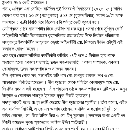
খন্দকার ৭৮৬ ভোট পেয়েছেন।
গত ২ এপ্রিল এক নোটিশে সমিতির দুই দিনব্যাপী নির্বাচনের (২০২৬–২৭) তারিখ
ঘোষণা করা হয়। ১৩ মে (গত বুধবার) ও ১৪ মে (বৃহস্পতিবার) সকাল ১০টা থেকে
মাঝখানে ১ ঘণ্টা বিরতি দিয়ে বিকেল ৫টা পর্যন্ত ভোট গ্রহণ হয়।
ভোটগ্রহন শেষে রাত দশটার দিকে ভোটগণনা শুরু হয়। গননা শেষে সুপ্রিম কোর্ট
আইনজীবী সমিতি মিলনায়তনে বৃহস্পতিবার রাত দুইটার দিকে নির্বাচন পরিচালনা–
সংক্রান্ত উপকমিটির আহ্বায়ক জ্যেষ্ঠ আইনজীবী মো. মিফতাহ উদ্দিন চৌধুরী এই
ফলাফল ঘোষণা করেন।
এক বছর মেয়াদে সমিতির কার্যনির্বাহী কমিটির ১৪টি পদে এ নির্বাচন হয়ে থাকে।
পদগুলো হলো একজন সভাপতি, দুজন সহ-সভাপতি, একজন সম্পাদক, একজন
কোষাধ্যক্ষ, দুজন সহসম্পাদক ও সাতজন সদস্য।
নীল প্যানেল থেকে সহ-সভাপতির দুটি পদে মো. মাগফুর রহমান শেখ ও মো.
শাহজাহান নির্বাচিত হয়েছেন। নীল প্যানেল থেকে সমিতির কোষাধ্যক্ষ পদে মো.
জিয়াউর রহমান জয়ী হয়েছেন। নীল প্যানেল থেকে সহ-সম্পাদকের দুটি পদে মাকসুদ
উল্লাহ ও মোহাম্মদ শামসুল ইসলাম মুকুল বিজয়ী হয়েছেন।
সদস্য সাতটি পদের মধ্যে ছয়টি পেয়েছে নীল প্যানেলের প্রার্থীরা। তাঁরা হলেন, এইচ
এম সানজিদ সিদ্দিকী, এ কে এম আজাদ হোসেন, ওয়াহিদ আফরোজ চৌধুরী, মো.
কবির হোসেন, মো. জিয়া উদ্দিন মিয়া ও মো. টিপু সুলতান। সদস্যের অপর একটি পদ
বিজয়ী হয়েছেন সুবজ প্যানেলের আজিম উদ্দিন পাটোয়ারী।
এবারের নির্বাচনে ১৪টি পদের বিপরীতে ৪০ জন প্রার্থী হন। এবারের নির্বাচনে ১১