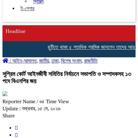
স্বাস্থ্য
ই-পেপার
Headline
ছুটিতে থাকা ৫ শতাধিক শ্রমিক জানলেন তাদের আর চাকরি নাই
জিসান 
/
আইন-আদালত
,
জাতীয়
,
ঢাকা
,
বিশেষ সংবাদ
,
রাজনীতি
সুপ্রিম কোর্ট আইনজীবী সমিতির নির্বাচনে সভাপতি ও সম্পাদকসহ ১৩
পদে বিএনপির জয়
Reporter Name
/ ৬৫ Time View
Update : শুক্রবার, ১৫ মে, ২০২৬
Share