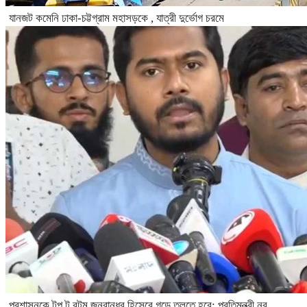
যানজট কমেনি ঢাকা-চট্টগ্রাম মহাসড়কে , যাত্রী দুর্ভোগ চরমে
প্রশাসনকে টপ টু বটম জনবান্ধব হিসেবে গড়ে তুলতে হবে: প্রতিমন্ত্রী নুর