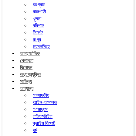
চট্টগ্রাম
রাজশাহী
খুলনা
বরিশাল
সিলেট
রংপুর
ময়মনসিংহ
আন্তর্জাতিক
খেলাধুলা
বিনোদন
তথ্যপ্রযুক্তি
সাহিত্য
অন্যান্য
সম্পাদকীয়
আইন-আদালত
গণমাধ্যম
লাইফস্টাইল
ক্রাইম রিপোর্ট
ধর্ম