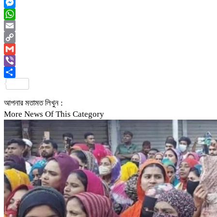
Twitter
Messenger
WhatsApp
Email
Copy
Link
Gmail
Viber
Share
আপনার মতামত লিখুন :
More News Of This Category