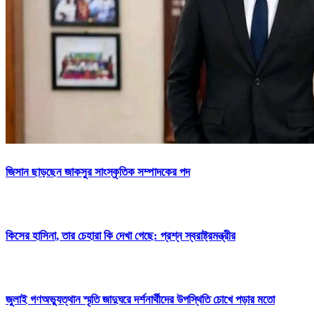
জিসান ছাড়ছেন জাকসুর সাংস্কৃতিক সম্পাদকের পদ
কিসের হাসিনা, তার চেহারা কি দেখা গেছে: প্রশ্ন স্বরাষ্ট্রমন্ত্রীর
জুলাই গণঅভ্যুত্থান স্মৃতি জাদুঘরে দর্শনার্থীদের উপস্থিতি চোখে পড়ার মতো