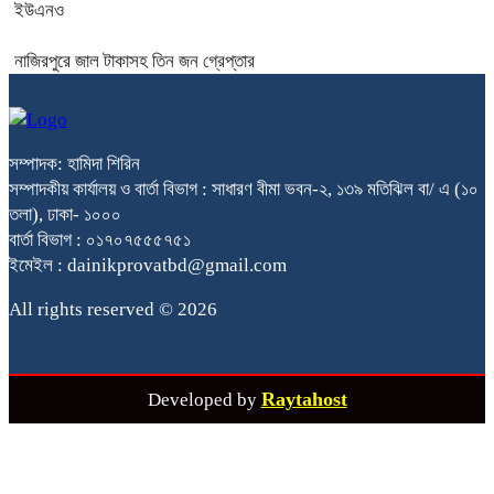
ইউএনও
নাজিরপুরে জাল টাকাসহ তিন জন গ্রেপ্তার
সম্পাদক: হামিদা শিরিন
সম্পাদকীয় কার্যালয় ও বার্তা বিভাগ : সাধারণ বীমা ভবন-২, ১৩৯ মতিঝিল বা/ এ (১০
তলা), ঢাকা- ১০০০
বার্তা বিভাগ : ০১৭০৭৫৫৫৭৫১
ইমেইল : dainikprovatbd@gmail.com
All rights reserved © 2026
Raytahost
Developed by