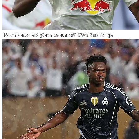
রিয়ালের সবচেয়ে দামি ফুটবলার ১৯ বছর বয়সী উইঙ্গার ইয়ান দিয়োমান্দ