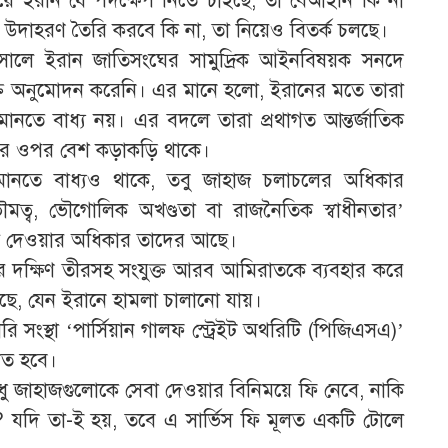
িয়ে ইরান যে পদক্ষেপ নিতে চাইছে, তা বেআইনি কি না
উদাহরণ তৈরি করবে কি না, তা নিয়েও বিতর্ক চলছে।
সালে ইরান জাতিসংঘের সামুদ্রিক আইনবিষয়ক সনদে
চুক্তি অনুমোদন করেনি। এর মানে হলো, ইরানের মতে তারা
মানতে বাধ্য নয়। এর বদলে তারা প্রথাগত আন্তর্জাতিক
ের ওপর বেশ কড়াকড়ি থাকে।
 মানতে বাধ্যও থাকে, তবু জাহাজ চলাচলের অধিকার
ৌমত্ব, ভৌগোলিক অখণ্ডতা বা রাজনৈতিক স্বাধীনতার’
ধা দেওয়ার অধিকার তাদের আছে।
ির দক্ষিণ তীরসহ সংযুক্ত আরব আমিরাতকে ব্যবহার করে
 করেছে, যেন ইরানে হামলা চালানো যায়।
 সংস্থা ‘পার্সিয়ান গালফ স্ট্রেইট অথরিটি (পিজিএসএ)’
ণত হবে।
ধু জাহাজগুলোকে সেবা দেওয়ার বিনিময়ে ফি নেবে, নাকি
ে? যদি তা-ই হয়, তবে এ সার্ভিস ফি মূলত একটি টোলে