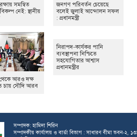
ক্ষায় সমন্বিত
জনগণ পরিবর্তন চেয়েছে
িকল্প নেই: স্থানীয়
বলেই জুলাই আন্দোলন সফল
: প্রধানমন্ত্রী
নিরাপদ-কার্যকর পানি
ব্যবস্থাপনা নিশ্চিতে
সহযোগিতার আশ্বাস
প্রধানমন্ত্রীর
 থেকে আরও দক্ষ
তে চায় সৌদি আরব
সম্পাদক: হামিদা শিরিন
সম্পাদকীয় কার্যালয় ও বার্তা বিভাগ : সাধারণ বীমা ভবন-২, 