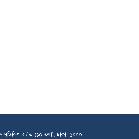
১৩৯ মতিঝিল বা/ এ (১০ তলা), ঢাকা- ১০০০