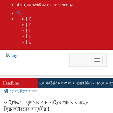
রবিবার, ০৯ অগাস্ট ২০২৬, ১২:১১ অপরাহ্ন
Toggle
navigati
দ্ধতা স্পষ্ট: ফখরুল
Headline
হাসিনাকে রাজনৈতিক তৎপরতার সুযোগ দিলে ভারতকে বন্ধুত্বপূর্ণ 
/
খেলা
,
বিশেষ সংবাদ
আইপিএলে অন্দরের খবর বাইরে পাচার করছেন
ক্রিকেটারদের বান্ধবীরা!