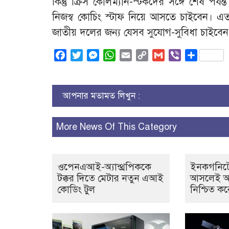
কিন্তু ক্রিস কোলম্যান-স্টর্কদের সঙ্গে শেষ পর
নিজস্ব কোচিং স্টাফ নিয়ে আসতে চাইবেন। এ
জাতীয় দলের জন্য যেসব সুযোগ-সুবিধা চাইবেন, 
Facebook
Twitter
Messenger
WhatsApp
Email
Copy
Gmail
Viber
Share
Link
আপনার মতামত লিখুন :
More News Of This Category
ওপেনএআই-অ্যান্থ্রপিককে
ইনকগনিট
টক্কর দিতে মেটার নতুন এআই
আসলেই অন
কোডিং টুল
নিশ্চিত ক