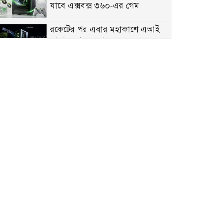
যাবে এক্সবক্স ৩৬০-এর গেম
রকেটের পর এবার মহাকাশে এআই
সাম্রাজ্য গড়তে চায় স্পেসএক্স
বন্যার শঙ্কা, গাইবান্ধায় সব নদীর
পানি বাড়ছে, ৪৫ পয়েন্টে ভাঙন
তিতাসে ইউএনও এক মাস , ভারপ্রাপ্ত
কর্মকর্তা চালাচ্ছেন দাপ্তরিক কার্যক্রম
গভীর সমুদ্রের সম্পদ আহরণের চেষ্টা
চলছে: স্বরাষ্ট্রমন্ত্রী
ছুটিতে থাকা ৫ শতাধিক শ্রমিক
জানলেন তাদের আর চাকরি নাই
জিসান ছাড়ছেন জাকসুর সাংস্কৃতিক
সম্পাদকের পদ