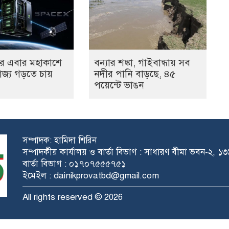
র এবার মহাকাশে
বন্যার শঙ্কা, গাইবান্ধায় সব
াজ্য গড়তে চায়
নদীর পানি বাড়ছে, ৪৫
পয়েন্টে ভাঙন
সম্পাদক: হামিদা শিরিন
সম্পাদকীয় কার্যালয় ও বার্তা বিভাগ : সাধারণ বীমা ভবন-২, 
বার্তা বিভাগ : ০১৭০৭৫৫৫৭৫১
ইমেইল : dainikprovatbd@gmail.com
All rights reserved © 2026