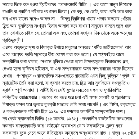
সালের দিকে শুরু হওয়া ব্রিটিশদের ‘আদমশুমারি নীতি’ । এর আগে মানুষ নিজেকে
বাঙালি বা গ্রামীণ পরিচয়ে প্রধানত চিনত। কে বড়, কে ছোট, কারা বেশি আর কারা
কম এসব তাদের মনেও আসত না । কিন্তু ব্রিটিশরা খাতার পাতায় কলমের খোঁচায়
হিন্দু আর মুসলিমের সংখ্যার হিসাব আলাদা করে সাধারণ মানুষের সামনে তুলে ধরল ।
তারা বোঝাতে চাইল যে, তোমরা এক নও, তোমরা সংখ্যার দিক থেকে একে অন্যের
প্রতিদ্বন্দ্বী।
এরপর অত্যন্ত সূক্ষ্ম ও বিষাক্ত উপায়ে মানুষের অন্তরে ‘ধর্মীয় জাতীয়তাবাদ’ আর
একে অন্যের প্রতি সন্দেহের বীজ রোপণ করা শুরু হলো। যে পাঠ্যবইয়ে আগে
সম্প্রীতির কথা থাকত, সেখানে ঢুকিয়ে দেওয়া হলো উদ্দেশ্যমূলক বিভাজনের গল্প,
দেওয়া হলো কৃত্রিম ইতিহাস, যা এক সম্প্রদায়কে অন্য সম্প্রদায়ের শত্রু হিসেবে
দেখায়। গণমাধ্যম ও রাজনৈতিক মঞ্চগুলোতে রাতারাতি এমন কিছু কৃত্রিম ‘প্লট’ বা
ন্যারেটিভ তৈরি করা হলো, যা প্রমাণ করতে চায়, হিন্দু আর মুসলিমের সংস্কৃতি ও
স্বার্থ সম্পূর্ণ আলাদা । এটিই ছিল সেই যুগের সবচেয়ে সফল ও সুপরিকল্পিত
কগ্নিটিভ ওয়ারফেয়ার। বছরের পর বছর ধরে চলা এই মগজ ধোলাই ও প্রচারণার
বিষাক্ত ফসল ঘরে তুলতে কুচক্রী মহলের বেশি সময় লাগেনি। এর নির্মম, রক্তাক্ত
ও কলঙ্কজনক পরিণতি ছিল ১৯৪০-এর দশকের অবর্ণনীয় সাম্প্রদায়িক দাঙ্গা।
দ্য গ্রেট ক্যালকাটা কিলিং (১৬ আগস্ট, ১৯৪৬) : তৎকালীন রাজনৈতিক দলগুলোর
ক্ষমতার কামড়াকামড়ি আর ‘ডাইরেক্ট অ্যাকশন ডে’র উসকানিকে কেন্দ্র করে
কলকাতার বুকে নেমে আসে ইতিহাসের অন্যতম অন্ধকারতম রাত । মাত্র ৭২ থেকে