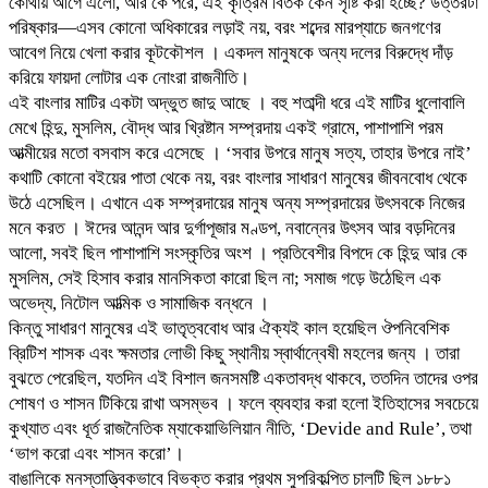
কোথায় আগে এলো, আর কে পরে, এই কৃত্রিম বিতর্ক কেন সৃষ্টি করা হচ্ছে? উত্তরটা
পরিষ্কার—এসব কোনো অধিকারের লড়াই নয়, বরং শব্দের মারপ্যাচে জনগণের
আবেগ নিয়ে খেলা করার কূটকৌশল । একদল মানুষকে অন্য দলের বিরুদ্ধে দাঁড়
করিয়ে ফায়দা লোটার এক নোংরা রাজনীতি।
এই বাংলার মাটির একটা অদ্ভুত জাদু আছে । বহু শতাব্দী ধরে এই মাটির ধুলোবালি
মেখে হিন্দু, মুসলিম, বৌদ্ধ আর খ্রিষ্টান সম্প্রদায় একই গ্রামে, পাশাপাশি পরম
আত্মীয়ের মতো বসবাস করে এসেছে । ‘সবার উপরে মানুষ সত্য, তাহার উপরে নাই’
কথাটি কোনো বইয়ের পাতা থেকে নয়, বরং বাংলার সাধারণ মানুষের জীবনবোধ থেকে
উঠে এসেছিল। এখানে এক সম্প্রদায়ের মানুষ অন্য সম্প্রদায়ের উৎসবকে নিজের
মনে করত । ঈদের আনন্দ আর দুর্গাপূজার মণ্ডপ, নবান্নের উৎসব আর বড়দিনের
আলো, সবই ছিল পাশাপাশি সংস্কৃতির অংশ । প্রতিবেশীর বিপদে কে হিন্দু আর কে
মুসলিম, সেই হিসাব করার মানসিকতা কারো ছিল না; সমাজ গড়ে উঠেছিল এক
অভেদ্য, নিটোল আত্মিক ও সামাজিক বন্ধনে ।
কিন্তু সাধারণ মানুষের এই ভাতৃত্ববোধ আর ঐক্যই কাল হয়েছিল ঔপনিবেশিক
ব্রিটিশ শাসক এবং ক্ষমতার লোভী কিছু স্থানীয় স্বার্থান্বেষী মহলের জন্য । তারা
বুঝতে পেরেছিল, যতদিন এই বিশাল জনসমষ্টি একতাবদ্ধ থাকবে, ততদিন তাদের ওপর
শোষণ ও শাসন টিকিয়ে রাখা অসম্ভব । ফলে ব্যবহার করা হলো ইতিহাসের সবচেয়ে
কুখ্যাত এবং ধূর্ত রাজনৈতিক ম্যাকেয়াভিলিয়ান নীতি, ‘Devide and Rule’, তথা
‘ভাগ করো এবং শাসন করো’।
বাঙালিকে মনস্তাত্ত্বিকভাবে বিভক্ত করার প্রথম সুপরিকল্পিত চালটি ছিল ১৮৮১