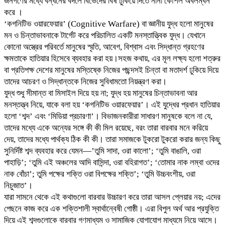
জনগণের মধ্যে বন্ধনের বদলে বিভেদের বিষ ঢুকিয়ে দিতে নানা কৌশল অবলম্বন
করে ।
‘কগনিটিভ ওয়ারফেয়ার’ (Cognitive Warfare) বা জ্ঞানীয় যুদ্ধ হলো মানুষের
মন ও চিন্তাভাবনাকে টার্গেট করে পরিচালিত একটি মনস্তাত্ত্বিক যুদ্ধ। যেখানে
কোনো অস্ত্রের পরিবর্তে মানুষের স্মৃতি, আবেগ, বিশ্বাস এবং সিদ্ধান্ত গ্রহণের
ক্ষমতাকে হাতিয়ার হিসেবে ব্যবহার করা হয়।সহজ কথায়, এর মূল লক্ষ্য হলো শত্রুর
বা প্রতিপক্ষ দেশের মানুষের মস্তিষ্কে নিজের পছন্দসই চিন্তা বা মতাদর্শ ঢুকিয়ে দিয়ে
তাদের আচরণ ও সিদ্ধান্তকে নিজের সুবিধামতো নিয়ন্ত্রণ করা।
যুদ্ধ শুধু সীমান্ত বা মিসাইল দিয়ে হয় না; যুদ্ধ হয় মানুষের চিন্তাভাবনা আর
মনস্তত্ত্ব নিয়ে, যাকে বলা হয় ‘কগনিটিভ ওয়ারফেয়ার’। এই যুদ্ধের প্রধান হাতিয়ার
হলো ‘শব্দ’ এবং ‘মিডিয়া প্রচারণা’। বিভাজনকারীরা সাধারণ মানুষকে বলে না যে,
তাদের মধ্যে একে অন্যের সঙ্গে কী কী মিল রয়েছে, বরং তারা বারবার মনে করিয়ে
দেয়, তাদের মধ্যে পার্থক্য ঠিক কী কী। তারা সমাজকে টুকরো টুকরো করার জন্য কিছু
সুনির্দিষ্ট শব্দ ব্যবহার করে যেমন—’তুমি সাদা, ওরা কালো’; ‘তুমি বাঙালি, ওরা
পাহাড়ি’; ‘তুমি এই অঞ্চলের আদি বাসিন্দা, ওরা বহিরাগত’; ‘তোমার নাক লম্বা ওদের
নাক বোঁচা’; তুমি পক্ষের শক্তি ওরা বিপক্ষের শক্তি’; ‘তুমি উচ্চবংশীয়, ওরা
নিচুজাত’।
যারা সামনে থেকে এই কথাগুলো বারবার উচ্চারণ করে তারা আসল প্লেয়ার নয়; এদের
পেছনে কাজ করে এক শক্তিশালী স্বার্থান্বেষী গোষ্ঠী। এরা বিপুল অর্থ আর প্রযুক্তি
দিয়ে এই শব্দগুলোকে বারবার গণমাধ্যম ও সামাজিক যোগাযোগ মাধ্যমে নিয়ে আসে।