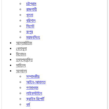
চট্টগ্রাম
রাজশাহী
খুলনা
বরিশাল
সিলেট
রংপুর
ময়মনসিংহ
আন্তর্জাতিক
খেলাধুলা
বিনোদন
তথ্যপ্রযুক্তি
সাহিত্য
অন্যান্য
সম্পাদকীয়
আইন-আদালত
গণমাধ্যম
লাইফস্টাইল
ক্রাইম রিপোর্ট
ধর্ম