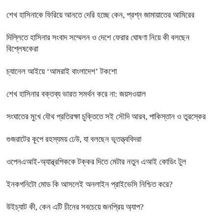
শেখ হাসিনাকে ফিরিয়ে আনতে দেরি হচ্ছে কেন, প্রশ্ন জামায়াতের আমিরের
দিল্লিতে হাসিনার সংবাদ সম্মেলন ও দেশে ফেরার ঘোষণা নিয়ে কী বলছেন
বিশ্লেষকেরা
চ্যানেল আইয়ে ‘আমরাই বাংলাদেশ’ টকশো
শেখ হাসিনার বক্তব্য ভারত সমর্থন করে না: জয়সওয়াল
সংঘাতের মুখে যৌথ প্রতিরক্ষা চুক্তিতে সই সৌদি আরব, পাকিস্তান ও তুরস্কের
গুজরাটের কূপে রহস্যময় ঢেউ, যা বলছেন ভূতত্ত্ববিদরা
ওপেনএআই-অ্যান্থ্রপিককে টক্কর দিতে মেটার নতুন এআই কোডিং টুল
ইনকগনিটো মোড কি আসলেই অনলাইন প্রাইভেসি নিশ্চিত করে?
উইচ্যাট কী, কেন এটি চীনের সবচেয়ে জনপ্রিয় অ্যাপ?