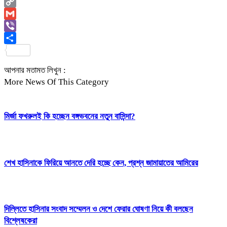
Email
Copy
Link
Gmail
Viber
Share
আপনার মতামত লিখুন :
More News Of This Category
মির্জা ফখরুলই কি হচ্ছেন বঙ্গভবনের নতুন বাসিন্দা?
শেখ হাসিনাকে ফিরিয়ে আনতে দেরি হচ্ছে কেন, প্রশ্ন জামায়াতের আমিরের
দিল্লিতে হাসিনার সংবাদ সম্মেলন ও দেশে ফেরার ঘোষণা নিয়ে কী বলছেন
বিশ্লেষকেরা