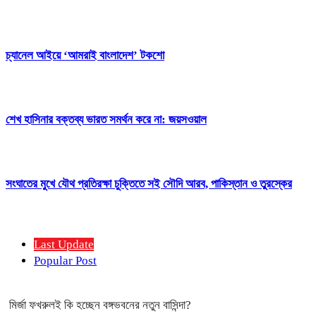
চ্যানেল আইয়ে ‘আমরাই বাংলাদেশ’ টকশো
শেখ হাসিনার বক্তব্য ভারত সমর্থন করে না: জয়সওয়াল
সংঘাতের মুখে যৌথ প্রতিরক্ষা চুক্তিতে সই সৌদি আরব, পাকিস্তান ও তুরস্কের
Last Update
Popular Post
মির্জা ফখরুলই কি হচ্ছেন বঙ্গভবনের নতুন বাসিন্দা?