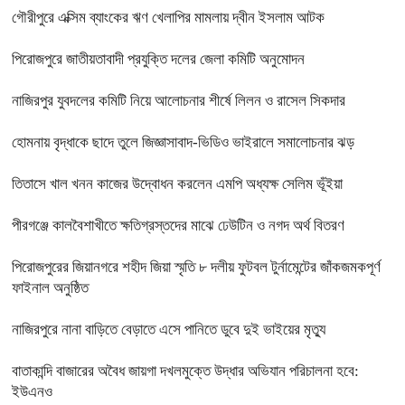
গৌরীপুরে এক্সিম ব্যাংকের ঋণ খেলাপির মামলায় দ্বীন ইসলাম আটক
পিরোজপুরে জাতীয়তাবাদী প্রযুক্তি দলের জেলা কমিটি অনুমোদন
নাজিরপুর যুবদলের কমিটি নিয়ে আলোচনার শীর্ষে লিলন ও রাসেল সিকদার
হোমনায় বৃদ্ধাকে ছাদে তুলে জিজ্ঞাসাবাদ-ভিডিও ভাইরালে সমালোচনার ঝড়
তিতাসে খাল খনন কাজের উদ্বোধন করলেন এমপি অধ্যক্ষ সেলিম ভূঁইয়া
পীরগঞ্জে কালবৈশাখীতে ক্ষতিগ্রস্তদের মাঝে ঢেউটিন ও নগদ অর্থ বিতরণ
পিরোজপুরের জিয়ানগরে শহীদ জিয়া স্মৃতি ৮ দলীয় ফুটবল টুর্নামেন্টের জাঁকজমকপূর্ণ
ফাইনাল অনুষ্ঠিত
নাজিরপুরে নানা বাড়িতে বেড়াতে এসে পানিতে ডুবে দুই ভাইয়ের মৃত্যু
বাতাকান্দি বাজারের অবৈধ জায়গা দখলমুক্তে উদ্ধার অভিযান পরিচালনা হবে:
ইউএনও