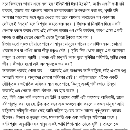
মনোবিজ্ঞানের ভাষায় একে বলা হয় ‘ইলিউশরি ট্রুথ ইফেক্ট’, অর্থাৎ একটি কথা যদি
বারবার, হাজার বার আপনার সামনে চমৎকারভাবে উপস্থাপন করা হয়, শব্দটি যদি
আপনার আবেগের সঙ্গে জুড়ে দেওয়া যায় তবে আপনার অবচেতন মন একসময়
সেটাকেই ‘সত্য’ বলে বিশ্বাস করতে শুরু করে । ট্যাংক বা মিসাইল দিয়ে একটি
দেশকে ধ্বংস করার চেয়ে এই কৌশল হাজার গুণ বেশি কার্যকর, কারণ এতে একটি
সমাজ ও রাষ্ট্র ভেতর থেকেই ভেঙে টুকরো টুকরো হয়ে যায় ।
চিতার মতো দ্রুত দৌড়াতে পারে না মানুষ; মানুষের গায়ের চামড়াটাও নরম, কোনো
ধারালো নখ বা পাখির মতো তীক্ষ্ণ চঞ্চুও নেই । সৃষ্টির দিক থেকে মানুষ এক অত্যন্ত
নাজুক ও কোমল প্রাণী । অথচ এই মানুষই আজ পুরো পৃথিবীর অধিপতি, সৃষ্টির সেরা
জীব। কীভাবে হলো এই অসম্ভবকে জয় করা?
আজকাল প্রায়ই শোনা যায়— ‘আমরাই এই অঞ্চলের আদি বাসিন্দা, তাই এখানে শুধু
আমরাই থাকব। অন্যদের কোনো অধিকার নেই।’ বাহ্যিকভাবে এটিকে একটি
যৌক্তিক রাজনৈতিক অধিকার মনে হতে পারে, কিন্তু একটু গভীরভাবে চিন্তা
করলেই এর পেছনে থাকা কৌশল বের হয়ে আসে ।
তো, যিনি এমন দাবি করলেন যে তিনি ও তাদের গোষ্ঠী এই অঞ্চলের আদিবাসী, তাকে
যদি প্রশ্ন করা হয় যে, ঠিক কত বছর এক অঞ্চলে বাস করলে একজন মানুষ ‘আদি
বাসিন্দা’র স্বীকৃতি পায়? সেই আদি বাসিন্দা হওয়ার আগে তাদের পূর্বপুরুষরা কোথায়
ছিলেন? বিজ্ঞান ও নৃতত্ত্ব বলে, মানবজাতি এক এবং অভিন্ন পরিবারের অংশ।
ধর্মবিশ্বাস অনুযায়ীও সব মানুষ একই আদি পিতা-মাতা থেকে সৃষ্টি । তাহলে কে