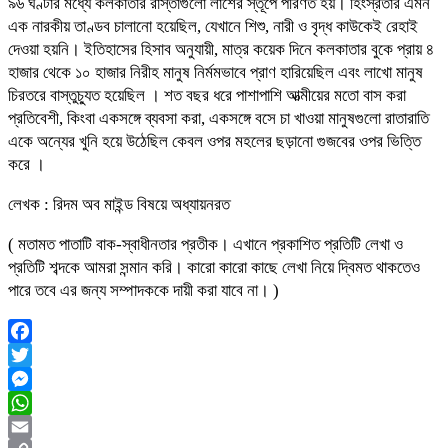
৯৬ ঘণ্টার মধ্যে কলকাতার রাস্তাগুলো লাশের স্তূপে পরিণত হয়। হিংস্রতার এমন
এক নারকীয় তাণ্ডব চালানো হয়েছিল, যেখানে শিশু, নারী ও বৃদ্ধ কাউকেই রেহাই
দেওয়া হয়নি। ইতিহাসের হিসাব অনুযায়ী, মাত্র কয়েক দিনে কলকাতার বুকে প্রায় ৪
হাজার থেকে ১০ হাজার নিরীহ মানুষ নির্মমভাবে প্রাণ হারিয়েছিল এবং লাখো মানুষ
চিরতরে বাস্তুচ্যুত হয়েছিল । শত বছর ধরে পাশাপাশি আত্মীয়ের মতো বাস করা
প্রতিবেশী, কিংবা একসঙ্গে ব্যবসা করা, একসঙ্গে বসে চা খাওয়া মানুষগুলো রাতারাতি
একে অন্যের খুনি হয়ে উঠেছিল কেবল ওপর মহলের ছড়ানো গুজবের ওপর ভিত্তি
করে ।
লেখক : রিদম অব মাইন্ড বিষয়ে অধ্যায়নরত
( মতামত পাতাটি বাক-স্বাধীনতার প্রতীক। এখানে প্রকাশিত প্রতিটি লেখা ও
প্রতিটি শব্দকে আমরা সন্মান করি। কারো কারো কাছে লেখা নিয়ে দ্বিমত থাকতেও
পারে তবে এর জন্য সম্পাদককে দায়ী করা যাবে না। )
Facebook
Twitter
Messenger
WhatsApp