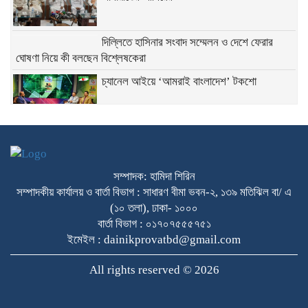
দিল্লিতে হাসিনার সংবাদ সম্মেলন ও দেশে ফেরার
ঘোষণা নিয়ে কী বলছেন বিশ্লেষকেরা
চ্যানেল আইয়ে ‘আমরাই বাংলাদেশ’ টকশো
শেখ হাসিনার বক্তব্য ভারত সমর্থন করে না:
জয়সওয়াল
সম্পাদক: হামিদা শিরিন
সম্পাদকীয় কার্যালয় ও বার্তা বিভাগ : সাধারণ বীমা ভবন-২, ১৩৯ মতিঝিল বা/ এ
সংঘাতের মুখে যৌথ প্রতিরক্ষা চুক্তিতে সই সৌদি
(১০ তলা), ঢাকা- ১০০০
আরব, পাকিস্তান ও তুরস্কের
বার্তা বিভাগ : ০১৭০৭৫৫৫৭৫১
গুজরাটের কূপে রহস্যময় ঢেউ, যা বলছেন ভূতত্ত্ববিদরা
ইমেইল : dainikprovatbd@gmail.com
All rights reserved © 2026
ওপেনএআই-অ্যান্থ্রপিককে টক্কর দিতে মেটার নতুন
এআই কোডিং টুল