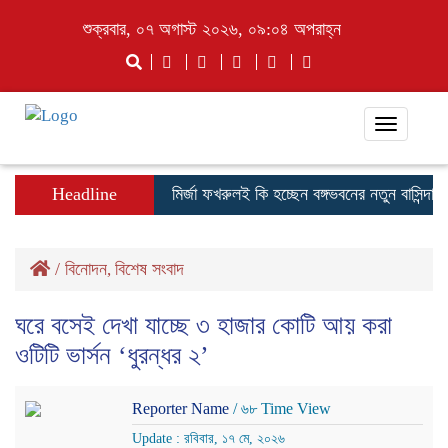
শুক্রবার, ০৭ অগাস্ট ২০২৬, ০৯:০৪ অপরাহ্ন
Toggle
navigati
Headline
মির্জা ফখরুলই কি হচ্ছেন বঙ্গভবনের নতুন বাসিন্দা?
শেখ
/
বিনোদন
বিশেষ সংবাদ
,
ঘরে বসেই দেখা যাচ্ছে ৩ হাজার কোটি আয় করা
ওটিটি ভার্সন ‘ধুরন্ধর ২’
Reporter Name
/ ৬৮ Time View
Update : রবিবার, ১৭ মে, ২০২৬