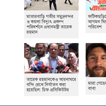
মাতারবাড়ি গভীর সমুদ্রবন্দর
ফটিকছড়িতে 
ও কয়লা বিদ্যুৎ প্রকল্প
আগমন ঘি
পরিদর্শনে প্রধানমন্ত্রী তারেক
পরিবেশ
রহমান
তারেক রহমানকেও আয়নাঘরে
মারা গেছ
বন্দি রেখে নির্যাতন করা
বাবা
হয়েছিল: চিফ প্রসিকিউটর