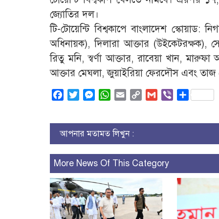
জ্যোতির দল।
টি-টোয়েন্টি বিশ্বকাপে বাংলাদেশ স্কোয়াড: ন
অধিনায়ক), দিলারা আক্তার (উইকেটরক্ষক), সোব
রিতু মনি, স্বর্ণা আক্তার, রাবেয়া খান, মারুফ
আক্তার মেঘলা, জুয়াইরিয়া ফেরদৌস এবং তাজ
Facebook
Twitter
Messenger
WhatsApp
Email
Copy
Gmail
Viber
Share
Link
আপনার মতামত লিখুন :
More News Of This Category