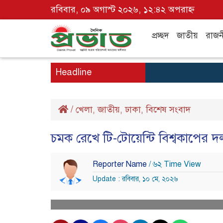
রবিবার, ০৯ অগাস্ট ২০২৬, ১২:৪২ অপরাহ্ন
প্রচ্ছদ
জাতীয়
রাজন
Headline
/
খেলা
জাতীয়
ঢাকা
বিশেষ সংবাদ
,
,
,
চমক রেখে টি-টোয়েন্টি বিশ্বকাপের 
Reporter Name
/ ৬২ Time View
Update : রবিবার, ১০ মে, ২০২৬