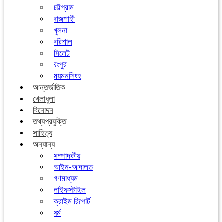
চট্টগ্রাম
রাজশাহী
খুলনা
বরিশাল
সিলেট
রংপুর
ময়মনসিংহ
আন্তর্জাতিক
খেলাধুলা
বিনোদন
তথ্যপ্রযুক্তি
সাহিত্য
অন্যান্য
সম্পাদকীয়
আইন-আদালত
গণমাধ্যম
লাইফস্টাইল
ক্রাইম রিপোর্ট
ধর্ম