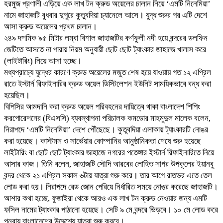
হরমুজ প্রণালী এড়িয়ে এক লাখ টন ক্রুড অয়েলের চালান নিয়ে ‘এমটি নিনেমিয়া’
নামে জাহাজটি বুধবার দুপুরে কুতুবদিয়া চ্যানেলে আসে। যুদ্ধ শুরুর পর এটি দেশে
আসা ক্রুড অয়েলের প্রথম চালান।
২৪৯ দশমিক ৯৫ মিটার লম্বা বিশাল জাহাজটির কর্ণফুলী নদী হয়ে বন্দরের ডলফিন
জেটিতে আসতে না পারায় নিয়ম অনুযায়ী ছোট ছোট ট্যাংকার জাহাজে খালাস করে
(লাইটারিং) নিয়ে আসা হচ্ছে।
মধ্যপ্রাচ্যে যুদ্ধের কারণে ক্রুড অয়েলের মজুত শেষ হয়ে যাওয়ায় গত ১২ এপ্রিল
রাতে ইস্টার্ন রিফাইনারির ক্রুড অয়েল ডিস্টিলেশন ইউনিট সাময়িকভাবে বন্ধ করা
হয়েছিল।
বিপিসির আমদানি করা ক্রুড অয়েল পরিবহনের দায়িত্বে থাকা বাংলাদেশ শিপিং
করপোরেশনের (বিএসসি) ব্যবস্থাপনা পরিচালক কমডোর মাহমুদুল মালেক বলেন,
নিরাপদে ‘এমটি নিনেমিয়া’ দেশে পৌঁছেছে। কুতুবদিয়া এলাকায় ট্যাংকারটি নোঙর
করা হয়েছে। কাস্টমস ও সার্ভেয়ার কোম্পানির আনুষ্ঠানিকতা শেষে শুরু হয়েছে
লাইটারিং বা ছোট ছোট ট্যাংকার জাহাজে নগরের পতেঙ্গার ইস্টার্ন রিফাইনারিতে নিয়ে
আসার কাজ। তিনি বলেন, জাহাজটি সৌদি আরবের লোহিত সাগর উপকূলের ইয়ানবু
বন্দর থেকে ২১ এপ্রিল সকাল ৬টায় যাত্রা শুরু করে। তার আগে রাতভর এতে তেল
লোড করা হয়। নিরাপদে রেড জোন পেরিয়ে নির্ধারিত সময়ে নোঙর করেছে জাহাজটি।
আশার কথা হচ্ছে, ফুজাইরা থেকে আরও এক লাখ টন ক্রুড নেওয়ার জন্য এমটি
ফসিল নামের ট্যাংকার পাঠানো হয়েছে। সেটি ৯ মে বন্দরে ভিড়বে। ১০ মে লোড করে
পুনরায় বাংলাদেশের উদ্দেশ্যে যাত্রা শুরু করবে।