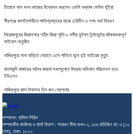
তিতাসে খাল খনন কাজের উদ্বোধন করলেন এমপি অধ্যক্ষ সেলিম ভূঁইয়া
পীরগঞ্জে কালবৈশাখীতে ক্ষতিগ্রস্তদের মাঝে ঢেউটিন ও নগদ অর্থ বিতরণ
পিরোজপুরের জিয়ানগরে শহীদ জিয়া স্মৃতি ৮ দলীয় ফুটবল টুর্নামেন্টের জাঁকজমকপূর্ণ
ফাইনাল অনুষ্ঠিত
নাজিরপুরে নানা বাড়িতে বেড়াতে এসে পানিতে ডুবে দুই ভাইয়ের মৃত্যু
বাতাকান্দি বাজারের অবৈধ জায়গা দখলমুক্তে উদ্ধার অভিযান পরিচালনা হবে:
ইউএনও
নাজিরপুরে জাল টাকাসহ তিন জন গ্রেপ্তার
সম্পাদক: হামিদা শিরিন
সম্পাদকীয় কার্যালয় ও বার্তা বিভাগ : সাধারণ বীমা ভবন-২, ১৩৯ মতিঝিল বা/ এ (১০
তলা), ঢাকা- ১০০০