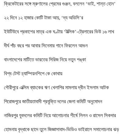
ক্রিকেটারের সঙ্গে ম্রুণালের প্রেমের গুঞ্জন, বললেন ‘ভাই, শান্ত হোন’
২২ দিনে ১২ হাজার কোটি টাকা আয়, ‘দ্য অডিসি’র
ইউটিউবে প্রকাশের মাত্র এক ঘণ্টায় ‘টক্সিক’-ট্রেলারের ভিউ ১৬ লাখ
দীর্ঘ পাঁচ বছর পর আবার সিনেমার গানে ফিরলেন আগুন
বাংলাদেশের মাটিতে ভারতের সিরিজ নিয়ে নতুন শঙ্কা
বিশ্ব টেস্ট চ্যাম্পিয়নশিপে কে কোথায়
গৌরীপুরে এক্সিম ব্যাংকের ঋণ খেলাপির মামলায় দ্বীন ইসলাম আটক
পিরোজপুরে জাতীয়তাবাদী প্রযুক্তি দলের জেলা কমিটি অনুমোদন
নাজিরপুর যুবদলের কমিটি নিয়ে আলোচনার শীর্ষে লিলন ও রাসেল সিকদার
হোমনায় বৃদ্ধাকে ছাদে তুলে জিজ্ঞাসাবাদ-ভিডিও ভাইরালে সমালোচনার ঝড়