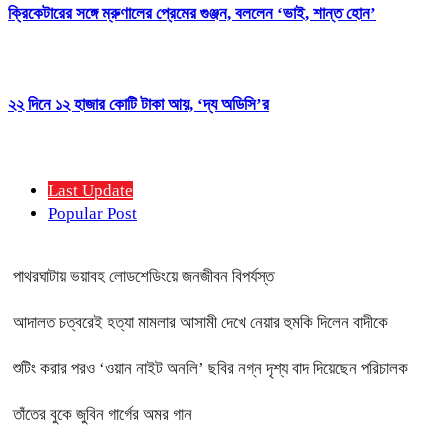
ক্রিকেটারের সঙ্গে ম্রুণালের প্রেমের গুঞ্জন, বললেন ‘ভাই, শান্ত হোন’
২২ দিনে ১২ হাজার কোটি টাকা আয়, ‘দ্য অডিসি’র
Last Update
Popular Post
পাথরঘাটায় ভয়াবহ লোডশেডিংয়ে জনজীবন বিপর্যস্ত
আদালত চত্বরেই হত্যা মামলার আসামী দেখে নেয়ার হুমকি দিলেন বাদীকে
শুটিং করার পরও ‘ওয়ান নাইট অনলি’ ছবির নগ্ন দৃশ্য বাদ দিয়েছেন পরিচালক
তাঁতের বুকে জুবিন গার্গের অমর গান