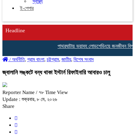
স্বাস্থ্য
ই-পেপার
Headline
পাথরঘাটায় ভয়াবহ লোডশেডিংয়ে জনজীবন বিপর্যস
/
অর্থনীতি
,
গ্রাম বাংলা
,
চট্টগ্রাম
,
জাতীয়
,
বিশেষ সংবাদ
জ্বালানি সঙ্কটে বন্ধ থাকা ইস্টার্ন রিফাইনারি আবারও চালু
Reporter Name
/ ৭৮ Time View
Update : শুক্রবার, ৮ মে, ২০২৬
Share