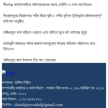
পীরগঞ্জে কালবৈশাখীতে ক্ষতিগ্রস্তদের মাঝে ঢেউটিন ও নগদ অর্থ বিতরণ
পিরোজপুরের জিয়ানগরে শহীদ জিয়া স্মৃতি ৮ দলীয় ফুটবল টুর্নামেন্টের জাঁকজমকপূর্ণ
ফাইনাল অনুষ্ঠিত
নাজিরপুরে নানা বাড়িতে বেড়াতে এসে পানিতে ডুবে দুই ভাইয়ের মৃত্যু
বাতাকান্দি বাজারের অবৈধ জায়গা দখলমুক্তে উদ্ধার অভিযান পরিচালনা হবে:
ইউএনও
নাজিরপুরে জাল টাকাসহ তিন জন গ্রেপ্তার
সম্পাদক: হামিদা শিরিন
সম্পাদকীয় কার্যালয় ও বার্তা বিভাগ : সাধারণ বীমা ভবন-২, ১৩৯ মতিঝিল বা/ এ (১০
তলা), ঢাকা- ১০০০
বার্তা বিভাগ : ০১৭০৭৫৫৫৭৫১
ইমেইল : dainikprovatbd@gmail.com