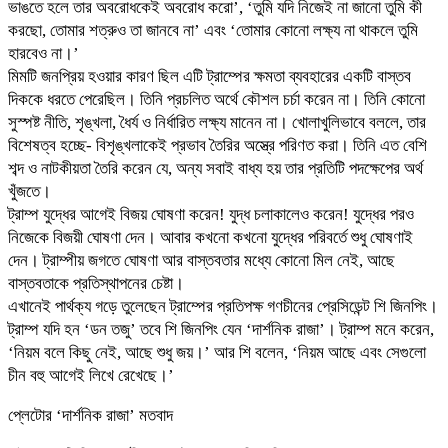
ভাঙতে হলে তার অবরোধকেই অবরোধ করো’, ‘তুমি যদি নিজেই না জানো তুমি কী
করছো, তোমার শত্রুও তা জানবে না’ এবং ‘তোমার কোনো লক্ষ্য না থাকলে তুমি
হারবেও না।’
মিমটি জনপ্রিয় হওয়ার কারণ ছিল এটি ট্রাম্পের ক্ষমতা ব্যবহারের একটি বাস্তব
দিককে ধরতে পেরেছিল। তিনি প্রচলিত অর্থে কৌশল চর্চা করেন না। তিনি কোনো
সুস্পষ্ট নীতি, শৃঙ্খলা, ধৈর্য ও নির্ধারিত লক্ষ্য মানেন না। খোলাখুলিভাবে বললে, তার
বিশেষত্ব হচ্ছে- বিশৃঙ্খলাকেই প্রভাব তৈরির অস্ত্রে পরিণত করা। তিনি এত বেশি
শব্দ ও নাটকীয়তা তৈরি করেন যে, অন্য সবাই বাধ্য হয় তার প্রতিটি পদক্ষেপের অর্থ
খুঁজতে।
ট্রাম্প যুদ্ধের আগেই বিজয় ঘোষণা করেন! যুদ্ধ চলাকালেও করেন! যুদ্ধের পরও
নিজেকে বিজয়ী ঘোষণা দেন। আবার কখনো কখনো যুদ্ধের পরিবর্তে শুধু ঘোষণাই
দেন। ট্রাম্পীয় জগতে ঘোষণা আর বাস্তবতার মধ্যে কোনো মিল নেই, আছে
বাস্তবতাকে প্রতিস্থাপনের চেষ্টা।
এখানেই পার্থক্য গড়ে তুলেছেন ট্রাম্পের প্রতিপক্ষ গণচীনের প্রেসিডেন্ট শি জিনপিং।
ট্রাম্প যদি হন ‘ডন তজু’ তবে শি জিনপিং যেন ‘দার্শনিক রাজা’। ট্রাম্প মনে করেন,
‘নিয়ম বলে কিছু নেই, আছে শুধু জয়।’ আর শি বলেন, ‘নিয়ম আছে এবং সেগুলো
চীন বহু আগেই লিখে রেখেছে।’
প্লেটোর ‘দার্শনিক রাজা’ মতবাদ