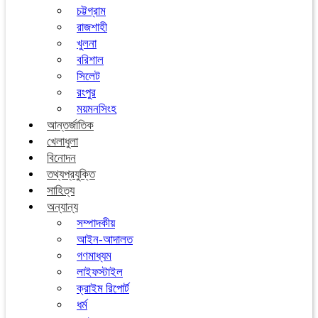
চট্টগ্রাম
রাজশাহী
খুলনা
বরিশাল
সিলেট
রংপুর
ময়মনসিংহ
আন্তর্জাতিক
খেলাধুলা
বিনোদন
তথ্যপ্রযুক্তি
সাহিত্য
অন্যান্য
সম্পাদকীয়
আইন-আদালত
গণমাধ্যম
লাইফস্টাইল
ক্রাইম রিপোর্ট
ধর্ম