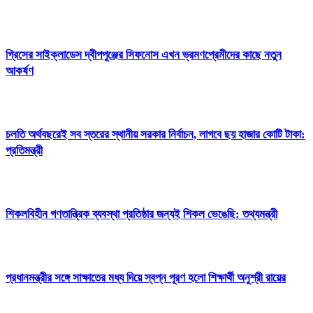
গ্রিসের সাইক্লাডেস দ্বীপপুঞ্জের সিফনোস এখন ভ্রমণপ্রেমীদের কাছে নতুন
আকর্ষণ
চলতি অর্থবছরেই সব স্তরের স্থানীয় সরকার নির্বাচন, লাগবে ছয় হাজার কোটি টাকা:
প্রতিমন্ত্রী
শিকলবিহীন গণতান্ত্রিক ব্যবস্থা প্রতিষ্ঠার জন্যই শিকল ভেঙেছি: তথ্যমন্ত্রী
প্রধানমন্ত্রীর সঙ্গে সাক্ষাতের মধ্য দিয়ে স্বপ্ন পূরণ হলো শিক্ষার্থী অনুশ্রী রায়ের