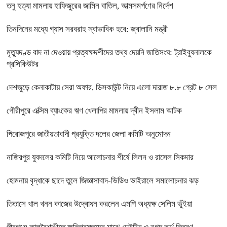
তনু হত্যা মামলায় হাফিজুরের জামিন বাতিল, আত্মসমর্পণের নির্দেশ
তিনদিনের মধ্যে গ্যাস সরবরাহ স্বাভাবিক হবে: জ্বালানি মন্ত্রী
মৃত্যুদণ্ড বাদ না দেওয়ায় প্রত্যক্ষদর্শীদের তথ্য দেয়নি জাতিসংঘ: ট্রাইব্যুনালকে
প্রসিকিউটর
দেশজুড়ে কেনাকাটায় সেরা অফার, ডিসকাউন্ট নিয়ে এলো দারাজ ৮.৮ গ্রেট ৮ সেল
গৌরীপুরে এক্সিম ব্যাংকের ঋণ খেলাপির মামলায় দ্বীন ইসলাম আটক
পিরোজপুরে জাতীয়তাবাদী প্রযুক্তি দলের জেলা কমিটি অনুমোদন
নাজিরপুর যুবদলের কমিটি নিয়ে আলোচনার শীর্ষে লিলন ও রাসেল সিকদার
হোমনায় বৃদ্ধাকে ছাদে তুলে জিজ্ঞাসাবাদ-ভিডিও ভাইরালে সমালোচনার ঝড়
তিতাসে খাল খনন কাজের উদ্বোধন করলেন এমপি অধ্যক্ষ সেলিম ভূঁইয়া