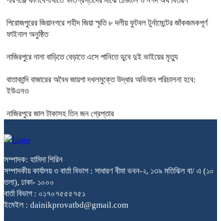
পীরগঞ্জে কালবৈশাখীতে ক্ষতিগ্রস্তদের মাঝে ঢেউটিন ও নগদ অর্থ বিতরণ
পিরোজপুরের জিয়ানগরে শহীদ জিয়া স্মৃতি ৮ দলীয় ফুটবল টুর্নামেন্টের জাঁকজমকপূর্ণ
ফাইনাল অনুষ্ঠিত
নাজিরপুরে নানা বাড়িতে বেড়াতে এসে পানিতে ডুবে দুই ভাইয়ের মৃত্যু
বাতাকান্দি বাজারের অবৈধ জায়গা দখলমুক্তে উদ্ধার অভিযান পরিচালনা হবে:
ইউএনও
নাজিরপুরে জাল টাকাসহ তিন জন গ্রেপ্তার
সম্পাদক: হামিদা শিরিন
সম্পাদকীয় কার্যালয় ও বার্তা বিভাগ : সাধারণ বীমা ভবন-২, ১৩৯ মতিঝিল বা/ এ (১০
তলা), ঢাকা- ১০০০
বার্তা বিভাগ : ০১৭০৭৫৫৫৭৫১
ইমেইল : dainikprovatbd@gmail.com