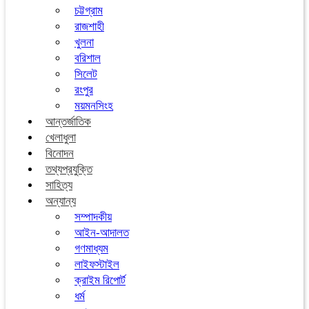
চট্টগ্রাম
রাজশাহী
খুলনা
বরিশাল
সিলেট
রংপুর
ময়মনসিংহ
আন্তর্জাতিক
খেলাধুলা
বিনোদন
তথ্যপ্রযুক্তি
সাহিত্য
অন্যান্য
সম্পাদকীয়
আইন-আদালত
গণমাধ্যম
লাইফস্টাইল
ক্রাইম রিপোর্ট
ধর্ম