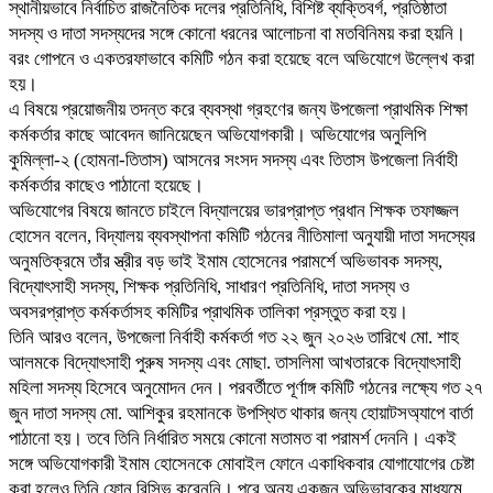
স্থানীয়ভাবে নির্বাচিত রাজনৈতিক দলের প্রতিনিধি, বিশিষ্ট ব্যক্তিবর্গ, প্রতিষ্ঠাতা
সদস্য ও দাতা সদস্যদের সঙ্গে কোনো ধরনের আলোচনা বা মতবিনিময় করা হয়নি।
বরং গোপনে ও একতরফাভাবে কমিটি গঠন করা হয়েছে বলে অভিযোগে উল্লেখ করা
হয়।
এ বিষয়ে প্রয়োজনীয় তদন্ত করে ব্যবস্থা গ্রহণের জন্য উপজেলা প্রাথমিক শিক্ষা
কর্মকর্তার কাছে আবেদন জানিয়েছেন অভিযোগকারী। অভিযোগের অনুলিপি
কুমিল্লা-২ (হোমনা-তিতাস) আসনের সংসদ সদস্য এবং তিতাস উপজেলা নির্বাহী
কর্মকর্তার কাছেও পাঠানো হয়েছে।
অভিযোগের বিষয়ে জানতে চাইলে বিদ্যালয়ের ভারপ্রাপ্ত প্রধান শিক্ষক তফাজ্জল
হোসেন বলেন, বিদ্যালয় ব্যবস্থাপনা কমিটি গঠনের নীতিমালা অনুযায়ী দাতা সদস্যের
অনুমতিক্রমে তাঁর স্ত্রীর বড় ভাই ইমাম হোসেনের পরামর্শে অভিভাবক সদস্য,
বিদ্যোৎসাহী সদস্য, শিক্ষক প্রতিনিধি, সাধারণ প্রতিনিধি, দাতা সদস্য ও
অবসরপ্রাপ্ত কর্মকর্তাসহ কমিটির প্রাথমিক তালিকা প্রস্তুত করা হয়।
তিনি আরও বলেন, উপজেলা নির্বাহী কর্মকর্তা গত ২২ জুন ২০২৬ তারিখে মো. শাহ
আলমকে বিদ্যোৎসাহী পুরুষ সদস্য এবং মোছা. তাসলিমা আখতারকে বিদ্যোৎসাহী
মহিলা সদস্য হিসেবে অনুমোদন দেন। পরবর্তীতে পূর্ণাঙ্গ কমিটি গঠনের লক্ষ্যে গত ২৭
জুন দাতা সদস্য মো. আশিকুর রহমানকে উপস্থিত থাকার জন্য হোয়াটসঅ্যাপে বার্তা
পাঠানো হয়। তবে তিনি নির্ধারিত সময়ে কোনো মতামত বা পরামর্শ দেননি। একই
সঙ্গে অভিযোগকারী ইমাম হোসেনকে মোবাইল ফোনে একাধিকবার যোগাযোগের চেষ্টা
করা হলেও তিনি ফোন রিসিভ করেননি। পরে অন্য একজন অভিভাবকের মাধ্যমে