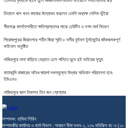
হোমনায় বৃদ্ধাকে ছাদে তুলে জিজ্ঞাসাবাদ-ভিডিও ভাইরালে সমালোচনার ঝড়
তিতাসে খাল খনন কাজের উদ্বোধন করলেন এমপি অধ্যক্ষ সেলিম ভূঁইয়া
পীরগঞ্জে কালবৈশাখীতে ক্ষতিগ্রস্তদের মাঝে ঢেউটিন ও নগদ অর্থ বিতরণ
পিরোজপুরের জিয়ানগরে শহীদ জিয়া স্মৃতি ৮ দলীয় ফুটবল টুর্নামেন্টের জাঁকজমকপূর্ণ
ফাইনাল অনুষ্ঠিত
নাজিরপুরে নানা বাড়িতে বেড়াতে এসে পানিতে ডুবে দুই ভাইয়ের মৃত্যু
বাতাকান্দি বাজারের অবৈধ জায়গা দখলমুক্তে উদ্ধার অভিযান পরিচালনা হবে:
ইউএনও
নাজিরপুরে জাল টাকাসহ তিন জন গ্রেপ্তার
সম্পাদক: হামিদা শিরিন
সম্পাদকীয় কার্যালয় ও বার্তা বিভাগ : সাধারণ বীমা ভবন-২, ১৩৯ মতিঝিল বা/ এ (১০